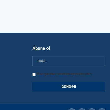
Abunə ol
Mən şərtləri oxudum və razılaşdım