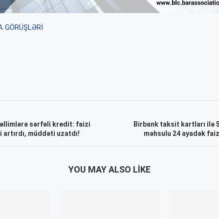
A GÖRÜŞLƏRİ
limlərə sərfəli kredit: faizi
Birbank taksit kartları ilə
i artırdı, müddəti uzatdı!
məhsulu 24 ayadək faizs
YOU MAY ALSO LIKE