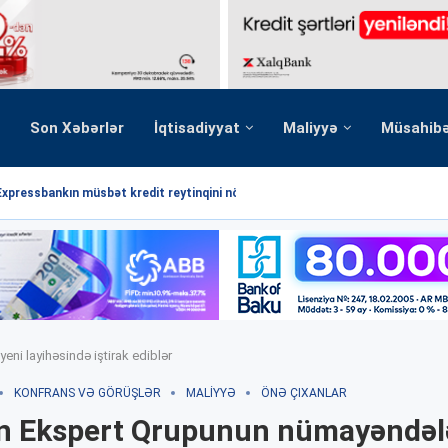
Son Xəbərlər
İqtisadiyyat
Maliyyə
Müsahib
Expressbankın müsbət kredit reytinqini növbəti dəfə...
eni layihəsində iştirak ediblər
KONFRANS VƏ GÖRÜŞLƏR
MALIYYƏ
ÖNƏ ÇIXANLAR
n Ekspert Qrupunun nümayəndəl