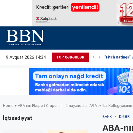
9 Avqust 2026 14:34
TOP XƏBƏRLƏR
“Fitch Ratings” 
»
Home
ABA-nın Ekspert Qrupunun nümayəndələri AR Vəkillər Kollegiyasının y
BANK
DIGƏR
İqtisadiyyat
ABA-nı