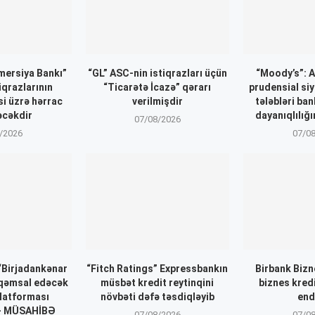
ersiya Bankı”
“GL” ASC-nin istiqrazları üçün
“Moody’s”: 
iqrazlarının
“Ticarətə İcazə” qərarı
prudensial siy
si üzrə hərrac
verilmişdir
tələbləri ba
əcəkdir
dayanıqlılığı
07/08/2026
/2026
07/0
 “Birjadankənar
“Fitch Ratings” Expressbankın
Birbank Biz
əqəmsal edəcək
müsbət kredit reytinqini
biznes kred
latforması
növbəti dəfə təsdiqləyib
end
 – MÜSAHİBƏ
07/08/2026
07/0