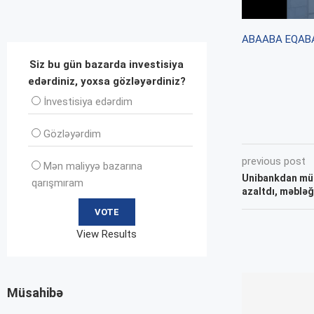
ABA
ABA EQ
AB
Siz bu gün bazarda investisiya
edərdiniz, yoxsa gözləyərdiniz?
İnvеstisiya edərdim
Gözləyərdim
previous post
Mən maliyyə bazarına
Unibankdan müəl
qarışmıram
azaltdı, məbləğ
View Results
Müsahibə