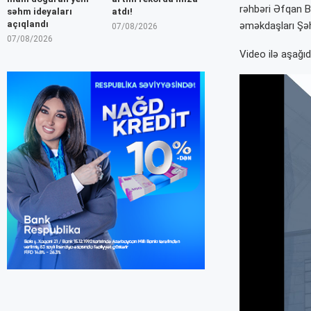
rəhbəri Əfqan B
səhm ideyaları
atdı!
açıqlandı
əməkdaşları Şəh
07/08/2026
07/08/2026
Video ilə aşağıd