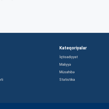
Kateqoriyalar
İqtisadiyyat
Maliyyə
Müsahibə
əti
Statistika