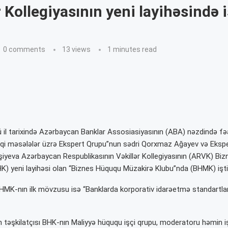
r Kollegiyasının yeni layihəsində i
0 comments
13
views
1 minutes read
il tarixində Azərbaycan Banklar Assosiasiyasının (ABA) nəzdində fəa
qi məsələlər üzrə Ekspert Qrupu”nun sədri Qorxmaz Ağayev və Eksp
iyeva Azərbaycan Respublikasının Vəkillər Kollegiyasının (ARVK) Bi
K) yeni layihəsi olan “Biznes Hüququ Müzakirə Klubu”nda (BHMK) iştir
HMK-nın ilk mövzusu isə “Banklarda korporativ idarəetmə standartların
şın təşkilatçısı BHK-nın Maliyyə hüququ işçi qrupu, moderatoru həmin i