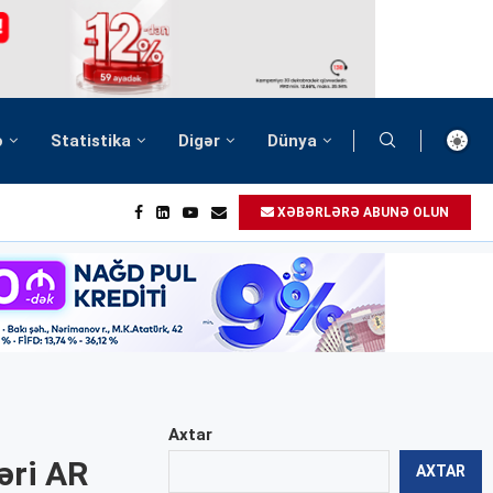
ə
Statistika
Digər
Dünya
XƏBƏRLƏRƏ ABUNƏ OLUN
Axtar
əri AR
AXTAR