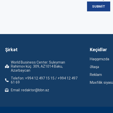
Şirkət
Keçidlər
Haqqımızda
World Business Center. Suleyman
Rahimov küç. 309, AZ1014 Baku,
Əlaqə
Azərbaycan
Reklam
Telefon: +994 12 497 15 15 / +994 12 497
61 69
Məxfilik siyas
Email: redaktor@bbn.az