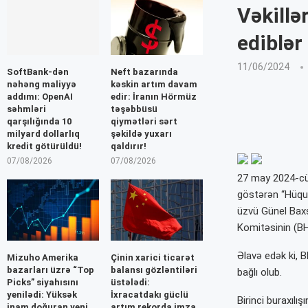
Vəkillə
ediblər
11/06/2024
SoftBank-dən
Neft bazarında
nəhəng maliyyə
kəskin artım davam
addımı: OpenAI
edir: İranın Hörmüz
səhmləri
təşəbbüsü
qarşılığında 10
qiymətləri sərt
milyard dollarlıq
şəkildə yuxarı
kredit götürüldü!
qaldırır!
07/08/2026
07/08/2026
27 may 2024-cü 
göstərən “Hüqu
üzvü Günel Baxş
Komitəsinin (BH
Əlavə edək ki, B
Mizuho Amerika
Çinin xarici ticarət
bazarları üzrə “Top
balansı gözləntiləri
bağlı olub.
Picks” siyahısını
üstələdi:
yenilədi: Yüksək
İxracatdakı güclü
Birinci buraxılı
inam doğuran yeni
artım rekorda imza