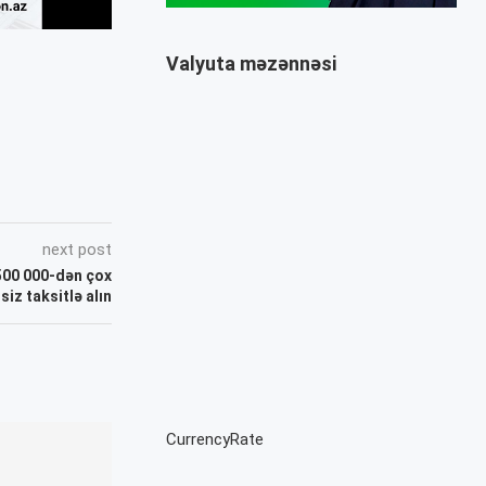
Valyuta məzənnəsi
next post
 500 000-dən çox
iz taksitlə alın
CurrencyRate