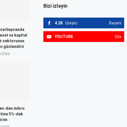
Bizi izləyin
4.2K
İzləyici
Bəyəni
Azərbaycanda
asət və kapital
YOUTUBE
İzlə
nk sektorunun
nı gücləndirir
8/2026
nes-dən mikro
itinə 5%-dək
irim
8/2026