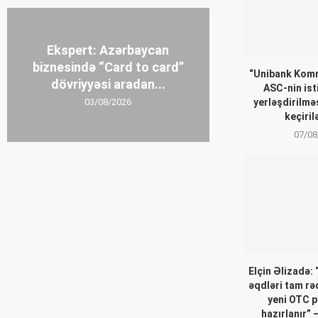
Ekspert: Azərbaycan
biznesində “Card to card”
“Unibank Komm
dövriyyəsi aradan...
ASC-nin ist
yerləşdirilmə
03/08/2026
keçiril
07/08
Elçin Əlizadə:
əqdləri tam r
yeni OTC p
hazırlanır”