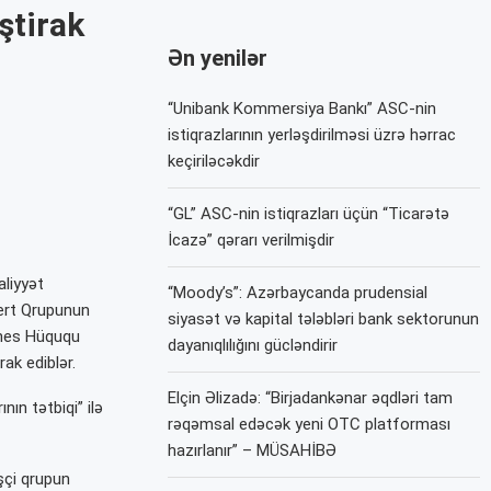
ştirak
Ən yenilər
“Unibank Kommersiya Bankı” ASC-nin
istiqrazlarının yerləşdirilməsi üzrə hərrac
keçiriləcəkdir
“GL” ASC-nin istiqrazları üçün “Ticarətə
İcazə” qərarı verilmişdir
liyyət
“Moody’s”: Azərbaycanda prudensial
ert Qrupunun
siyasət və kapital tələbləri bank sektorunun
znes Hüququ
dayanıqlılığını gücləndirir
ak ediblər.
Elçin Əlizadə: “Birjadankənar əqdləri tam
ın tətbiqi” ilə
rəqəmsal edəcək yeni OTC platforması
hazırlanır” – MÜSAHİBƏ
şçi qrupun