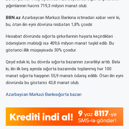
yığımlarının həcmi 719,3 milyon manat olub.
BBN.az
Azərbaycan Mərkəzi Bankına istinadən xəbər verir ki,
bu, ötən ilin eyni dövrünə nisbətən 1,8% çoxdır.
Hesabat dövründə sığorta şirkətlərinin həyata keçirdikləri
ödənişlərin məbləği isə 409,6 milyon manat təşkil edib. Bu
göstərici illik müqayisədə 30% çoxdur.
Qeyd edək ki, bu dövrdə sığorta bazarının zərərliliyi artıb. Belə
ki, ilin ilk beş ayında sığorta bazarında toplanmış hər 100
manat sığorta haqqının 55,9 manatı ödəniş edilib. Ötən ilin eyni
dövründə bu göstərici 43,8 manat olub.
Azərbaycan Mərkəzi Bankı
sığorta bazarı