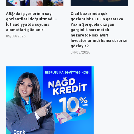
ABŞ-da iş yerlərinin sayı
Qızıl bazarında şok
gözləntiləri doğrultmadı –
gözləntisi: FED-in qərarı və
İqtisadiyyatda soyuma
Yaxın Şərqdəki qızışan
əlamətləri güclənir!
gərginlik sarı metalı
nəzarətdə saxlayır!
05/08/2026
İnvestorlar indi hansı sürprizi
gözləyir?
04/08/2026