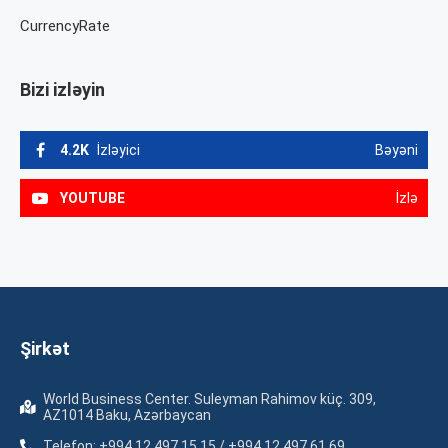
CurrencyRate
Bizi izləyin
4.2K
İzləyici
Bəyəni
YOUTUBE
İzlə
Şirkət
World Business Center. Suleyman Rahimov küç. 309,
AZ1014 Baku, Azərbaycan
Telefon: +994 12 497 15 15 / +994 12 497 61 69