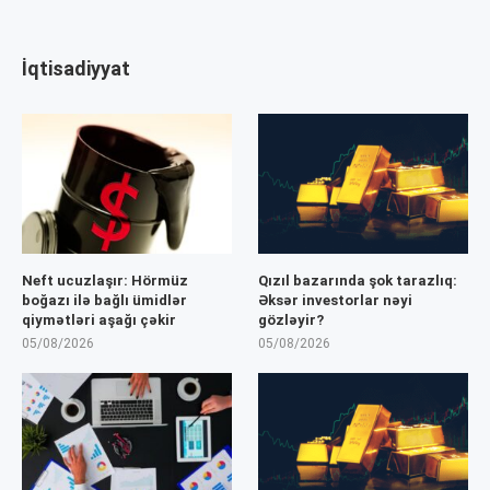
İqtisadiyyat
Neft ucuzlaşır: Hörmüz
Qızıl bazarında şok tarazlıq:
boğazı ilə bağlı ümidlər
Əksər investorlar nəyi
qiymətləri aşağı çəkir
gözləyir?
05/08/2026
05/08/2026