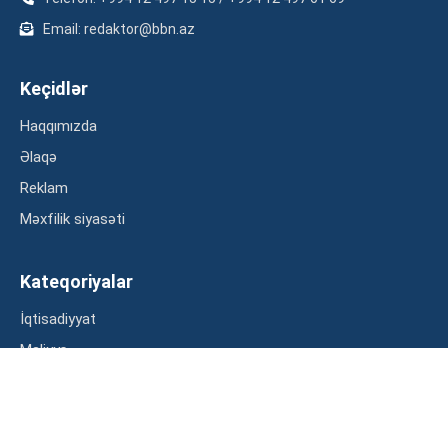
Email: redaktor@bbn.az
Keçidlər
Haqqımızda
Əlaqə
Reklam
Məxfilik siyasəti
Kateqoriyalar
İqtisadiyyat
Maliyyə
Müsahibə
Statistika