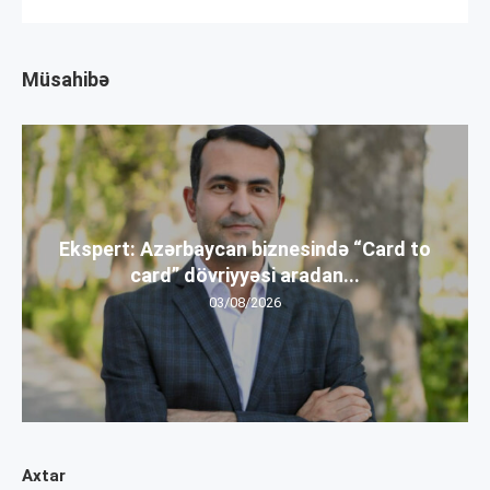
Müsahibə
Ekspert: Azərbaycan biznesində “Card to
card” dövriyyəsi aradan...
03/08/2026
Axtar