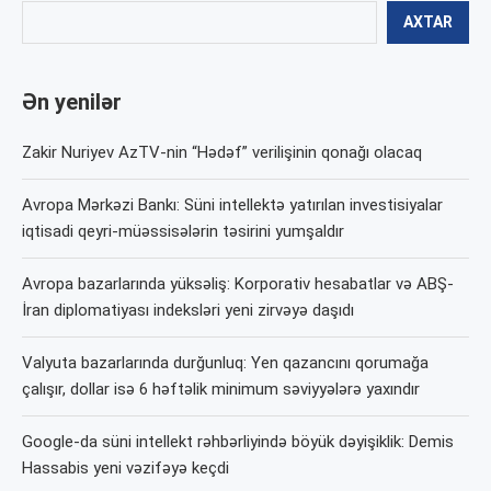
AXTAR
Ən yenilər
Zakir Nuriyev AzTV-nin “Hədəf” verilişinin qonağı olacaq
Avropa Mərkəzi Bankı: Süni intellektə yatırılan investisiyalar
iqtisadi qeyri-müəssisələrin təsirini yumşaldır
Avropa bazarlarında yüksəliş: Korporativ hesabatlar və ABŞ-
İran diplomatiyası indeksləri yeni zirvəyə daşıdı
Valyuta bazarlarında durğunluq: Yen qazancını qorumağa
çalışır, dollar isə 6 həftəlik minimum səviyyələrə yaxındır
Google-da süni intellekt rəhbərliyində böyük dəyişiklik: Demis
Hassabis yeni vəzifəyə keçdi