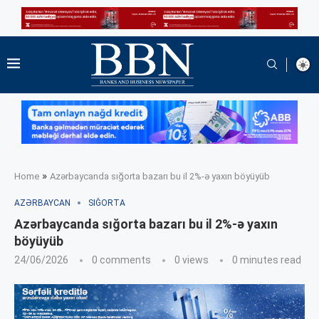
»
Home
Azərbaycanda sığorta bazarı bu il 2%-ə yaxın böyüyüb
AZƏRBAYCAN
SIĞORTA
Azərbaycanda sığorta bazarı bu il 2%-ə yaxın
böyüyüb
24/06/2026
0 comments
0
views
0 minutes read