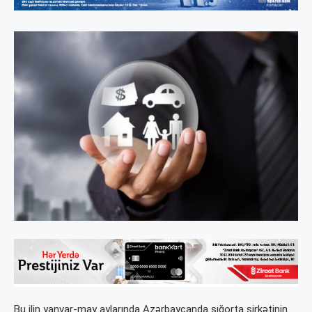
Bu ilin yanvar-may aylarında Azərbaycanda sığorta şirkətinin