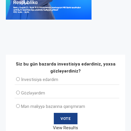
Siz bu gün bazarda investisiya edərdiniz, yoxsa
gözləyərdiniz?
İnvеstisiya edərdim
Gözləyərdim
Mən maliyyə bazarına qarışmıram
View Results