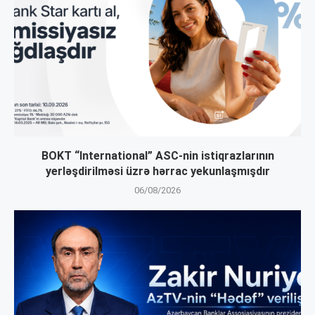
BOKT “International” ASC-nin istiqrazlarının
yerləşdirilməsi üzrə hərrac yekunlaşmışdır
06/08/2026