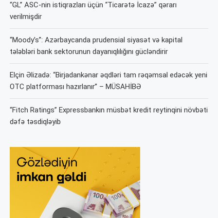
“GL” ASC-nin istiqrazları üçün “Ticarətə İcazə” qərarı
verilmişdir
“Moody’s”: Azərbaycanda prudensial siyasət və kapital
tələbləri bank sektorunun dayanıqlılığını gücləndirir
Elçin Əlizadə: “Birjadankənar əqdləri tam rəqəmsal edəcək yeni
OTC platforması hazırlanır” – MÜSAHİBƏ
“Fitch Ratings” Expressbankın müsbət kredit reytinqini növbəti
dəfə təsdiqləyib