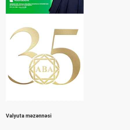
Valyuta məzənnəsi