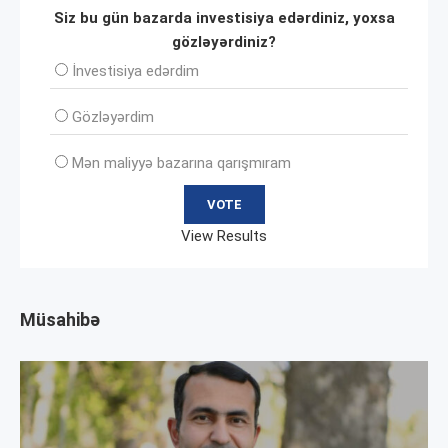
Siz bu gün bazarda investisiya edərdiniz, yoxsa
gözləyərdiniz?
İnvеstisiya edərdim
Gözləyərdim
Mən maliyyə bazarına qarışmıram
View Results
Müsahibə