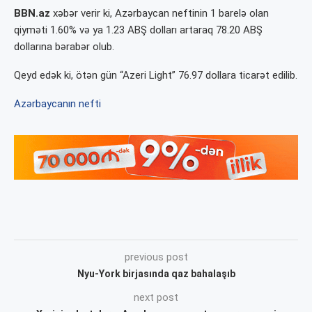
BBN.az
xəbər verir ki, Azərbaycan neftinin 1 barelə olan
qiyməti 1.60% və ya 1.23 ABŞ dolları artaraq 78.20 ABŞ
dollarına bərabər olub.
Qeyd edək ki, ötən gün “Azeri Light” 76.97 dollara ticarət edilib.
Azərbaycanın nefti
previous post
Nyu-York birjasında qaz bahalaşıb
next post