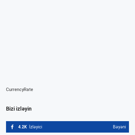
CurrencyRate
Bizi izləyin
4.2K
İzləyici
Bəyəni