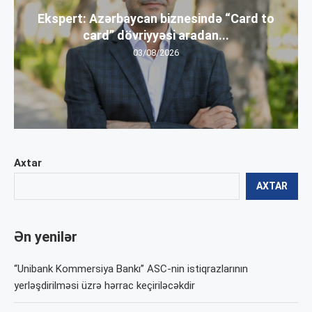
Ekspert: Azərbaycan biznesində “Card to
card” dövriyyəsi aradan...
03/08/2026
Axtar
AXTAR
Ən yenilər
“Unibank Kommersiya Bankı” ASC-nin istiqrazlarının
yerləşdirilməsi üzrə hərrac keçiriləcəkdir