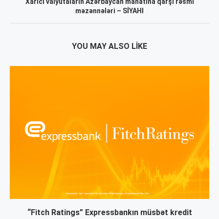
Xarici valyutaların Azərbaycan manatına qarşı rəsmi
məzənnələri – SİYAHI
YOU MAY ALSO LIKE
“Fitch Ratings” Expressbankın müsbət kredit