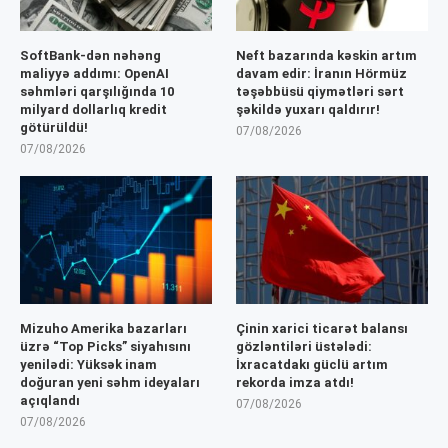
SoftBank-dən nəhəng
Neft bazarında kəskin artım
maliyyə addımı: OpenAI
davam edir: İranın Hörmüz
səhmləri qarşılığında 10
təşəbbüsü qiymətləri sərt
milyard dollarlıq kredit
şəkildə yuxarı qaldırır!
götürüldü!
07/08/2026
07/08/2026
Mizuho Amerika bazarları
Çinin xarici ticarət balansı
üzrə “Top Picks” siyahısını
gözləntiləri üstələdi:
yenilədi: Yüksək inam
İxracatdakı güclü artım
doğuran yeni səhm ideyaları
rekorda imza atdı!
açıqlandı
07/08/2026
07/08/2026