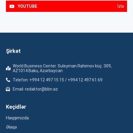
YOUTUBE
İzlə
Şirkət
World Business Center. Suleyman Rahimov küç. 309,
AZ1014 Baku, Azərbaycan
Telefon: +994 12 497 15 15 / +994 12 497 61 69
Email: redaktor@bbn.az
Keçidlər
Haqqımızda
Əlaqə