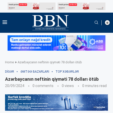
»
Home
Azərbaycanın neftinin qiyməti 78 dolları ötüb
DIGƏR
ƏMTƏƏ BAZARLARI
TOP XƏBƏRLƏR
Azərbaycanın neftinin qiyməti 78 dolları ötüb
20/09/2024
0 comments
0
views
0 minutes read