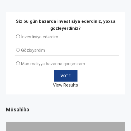
Siz bu gün bazarda investisiya edərdiniz, yoxsa
gözləyərdiniz?
İnvеstisiya edərdim
Gözləyərdim
Mən maliyyə bazarına qarışmıram
View Results
Müsahibə