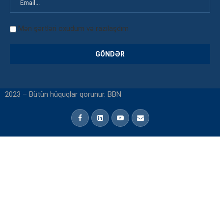
Mən şərtləri oxudum və razılaşdım
2023 – Bütün hüquqlar qorunur. BBN