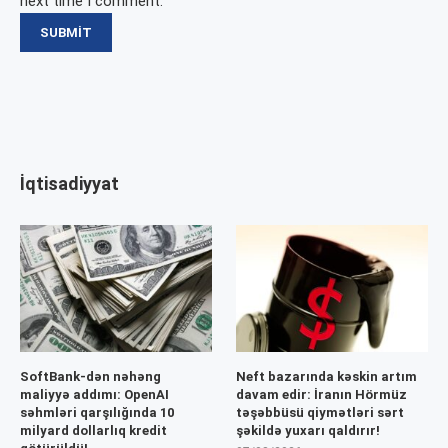
next time I comment.
İqtisadiyyat
SoftBank-dən nəhəng
Neft bazarında kəskin artım
maliyyə addımı: OpenAI
davam edir: İranın Hörmüz
səhmləri qarşılığında 10
təşəbbüsü qiymətləri sərt
milyard dollarlıq kredit
şəkildə yuxarı qaldırır!