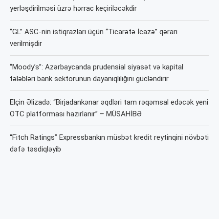
yerləşdirilməsi üzrə hərrac keçiriləcəkdir
“GL” ASC-nin istiqrazları üçün “Ticarətə İcazə” qərarı
verilmişdir
“Moody’s”: Azərbaycanda prudensial siyasət və kapital
tələbləri bank sektorunun dayanıqlılığını gücləndirir
Elçin Əlizadə: “Birjadankənar əqdləri tam rəqəmsal edəcək yeni
OTC platforması hazırlanır” – MÜSAHİBƏ
“Fitch Ratings” Expressbankın müsbət kredit reytinqini növbəti
dəfə təsdiqləyib