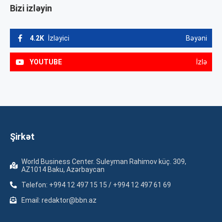
Bizi izləyin
4.2K
İzləyici
Bəyəni
YOUTUBE
İzlə
Şirkət
World Business Center. Suleyman Rahimov küç. 309,
AZ1014 Baku, Azərbaycan
Telefon: +994 12 497 15 15 / +994 12 497 61 69
Email: redaktor@bbn.az