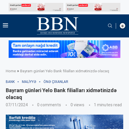
»
Home
Bayram günləri Yelo Bank filialları xidmətinizdə olacaq
BANK
MALIYYƏ
ÖNƏ ÇIXANLAR
Bayram günləri Yelo Bank filialları xidmətinizdə
olacaq
07/11/2024
0 comments
0
views
1 minutes read