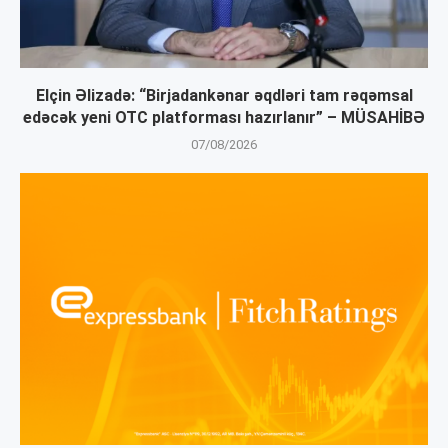
Elçin Əlizadə: “Birjadankənar əqdləri tam rəqəmsal
edəcək yeni OTC platforması hazırlanır” – MÜSAHİBƏ
07/08/2026