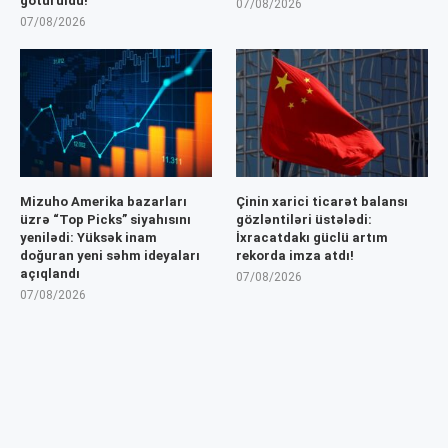
götürüldü!
07/08/2026
07/08/2026
Mizuho Amerika bazarları
Çinin xarici ticarət balansı
üzrə “Top Picks” siyahısını
gözləntiləri üstələdi:
yenilədi: Yüksək inam
İxracatdakı güclü artım
doğuran yeni səhm ideyaları
rekorda imza atdı!
açıqlandı
07/08/2026
07/08/2026