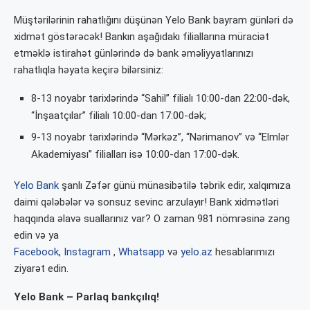
Müştərilərinin rahatlığını düşünən Yelo Bank bayram günləri də
xidmət göstərəcək! Bankın aşağıdakı filiallarına müraciət
etməklə istirahət günlərində də bank əməliyyatlarınızı
rahatlıqla həyata keçirə bilərsiniz:
8-13 noyabr tarixlərində “Sahil” filialı 10:00-dan 22:00-dək,
“İnşaatçılar” filialı 10:00-dan 17:00-dək;
9-13 noyabr tarixlərində “Mərkəz”, “Nərimanov” və “Elmlər
Akademiyası” filialları isə 10:00-dan 17:00-dək.
Yelo Bank
şanlı Zəfər günü münasibətilə təbrik edir, xalqımıza
daimi qələbələr və sonsuz sevinc arzulayır! Bank xidmətləri
haqqında əlavə suallarınız var? O zaman 981 nömrəsinə zəng
edin və ya
Facebook
,
Instagram
,
Whatsapp
və
yelo.az
hesablarımızı
ziyarət edin.
Yelo Bank – Parlaq bankçılıq!