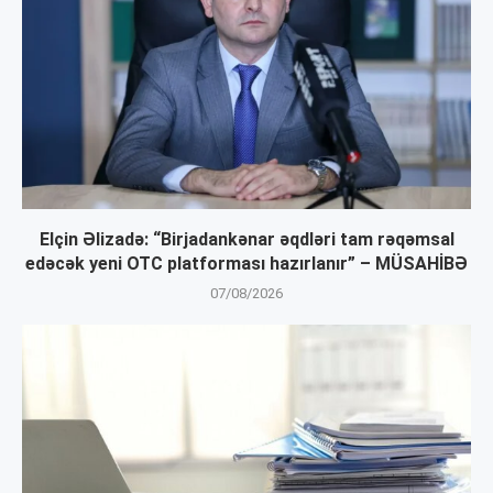
Elçin Əlizadə: “Birjadankənar əqdləri tam rəqəmsal
edəcək yeni OTC platforması hazırlanır” – MÜSAHİBƏ
07/08/2026