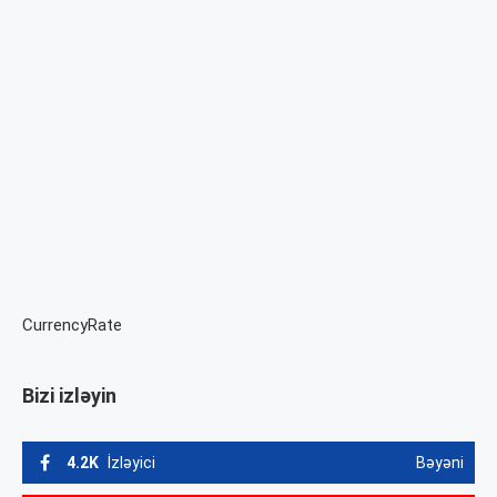
CurrencyRate
Bizi izləyin
4.2K
İzləyici
Bəyəni