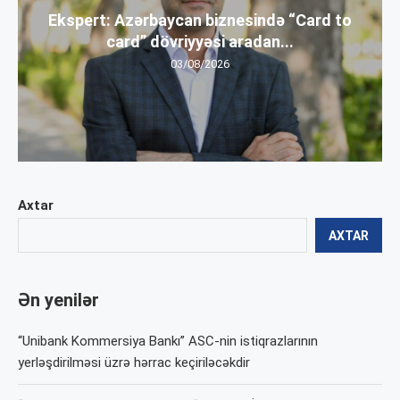
Ekspert: Azərbaycan biznesində “Card to
card” dövriyyəsi aradan...
03/08/2026
Axtar
AXTAR
Ən yenilər
“Unibank Kommersiya Bankı” ASC-nin istiqrazlarının
yerləşdirilməsi üzrə hərrac keçiriləcəkdir