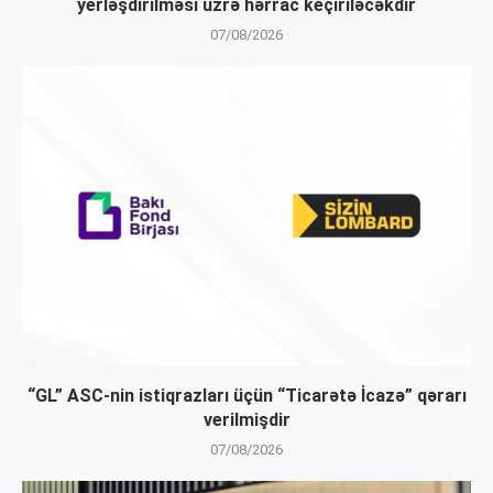
yerləşdirilməsi üzrə hərrac keçiriləcəkdir
07/08/2026
“GL” ASC-nin istiqrazları üçün “Ticarətə İcazə” qərarı
verilmişdir
07/08/2026