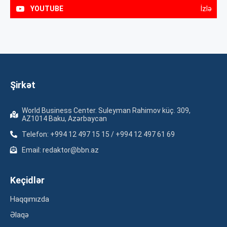
YOUTUBE
İzlə
Şirkət
World Business Center. Suleyman Rahimov küç. 309,
AZ1014 Baku, Azərbaycan
Telefon: +994 12 497 15 15 / +994 12 497 61 69
Email: redaktor@bbn.az
Keçidlər
Haqqımızda
Əlaqə