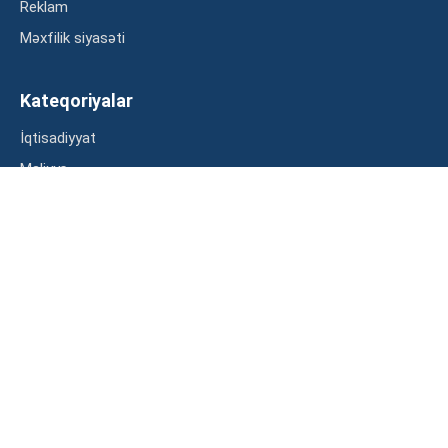
Reklam
Məxfilik siyasəti
Kateqoriyalar
İqtisadiyyat
Maliyyə
Müsahibə
Statistika
Abunə ol
Mən şərtləri oxudum və razılaşdım