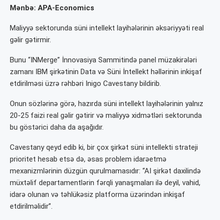
Mənbə: APA-Economics
Maliyyə sektorunda süni intellekt layihələrinin əksəriyyəti real
gəlir gətirmir.
Bunu “INMerge” İnnovasiya Sammitində panel müzakirələri
zamanı IBM şirkətinin Data və Süni İntellekt həllərinin inkişaf
etdirilməsi üzrə rəhbəri Inigo Cavestany bildirib.
Onun sözlərinə görə, hazırda süni intellekt layihələrinin yalnız
20-25 faizi real gəlir gətirir və maliyyə xidmətləri sektorunda
bu göstərici daha da aşağıdır.
Cavestany qeyd edib ki, bir çox şirkət süni intellekti strateji
prioritet hesab etsə də, əsas problem idarəetmə
mexanizmlərinin düzgün qurulmamasıdır: “AI şirkət daxilində
müxtəlif departamentlərin fərqli yanaşmaları ilə deyil, vahid,
idarə olunan və təhlükəsiz platforma üzərindən inkişaf
etdirilməlidir”.