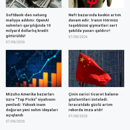
SoftBank-dən nəhəng
Neft bazarında kəskin artım
maliyyə addımı: OpenAI
davam edir: İranın Hörmüz
səhmləri qarşılığında 10
təşəbbüsü qiymətləri sərt
milyard dollarlıq kredit
şəkildə yuxarı qaldırır!
götürüldü!
07/08/2026
07/08/2026
Mizuho Amerika bazarları
Çinin xarici ticarət balansı
üzrə “Top Picks” siyahısını
gözləntiləri üstələdi:
yenilədi: Yüksək inam
İxracatdakı güclü artım
doğuran yeni səhm ideyaları
rekorda imza atdı!
açıqlandı
07/08/2026
07/08/2026