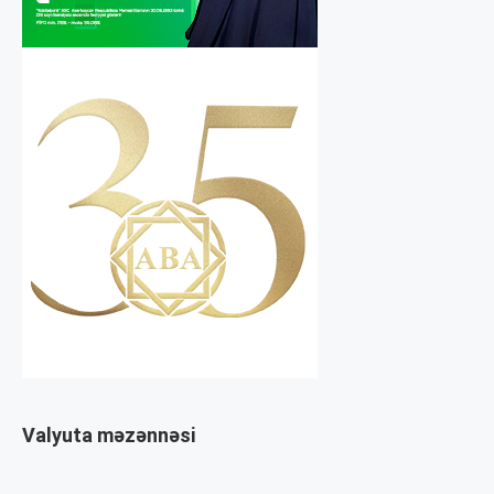
Valyuta məzənnəsi