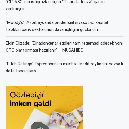
“GL” ASC-nin istiqrazları üçün “Ticarətə İcazə” qərarı
verilmişdir
“Moody’s”: Azərbaycanda prudensial siyasət və kapital
tələbləri bank sektorunun dayanıqlılığını gücləndirir
Elçin Əlizadə: “Birjadankənar əqdləri tam rəqəmsal edəcək yeni
OTC platforması hazırlanır” – MÜSAHİBƏ
“Fitch Ratings” Expressbankın müsbət kredit reytinqini növbəti
dəfə təsdiqləyib