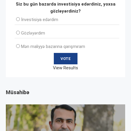
Siz bu gün bazarda investisiya edərdiniz, yoxsa
gözləyərdiniz?
İnvеstisiya edərdim
Gözləyərdim
Mən maliyyə bazarına qarışmıram
View Results
Müsahibə