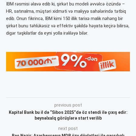
IBM rəsmisi əlavə edib ki, şirkət bu modeli əvvəlcə özündə –
HR, satınalma, müştəri xidməti və maliyyə sahələrində tətbiq
edib. Onun fikrincə, IBM kimi 150 illik tarixə malik nəhəng bir
şirkət bunu təhlükəsiz və effektiv şəkildə həyata keçirə bilirsə,
digər təşkilatlar da eyni yolla irəliləyə bilər.
previous post
Kapital Bank bu il də “Sibos 2025”də öz stendi ilə çıxış edir:
beynəlxalq görüşlərə start verilib
next post
Baş Nazir: Azərbaycanın MDB üzv dövlətləri ilə qarşılıqlı