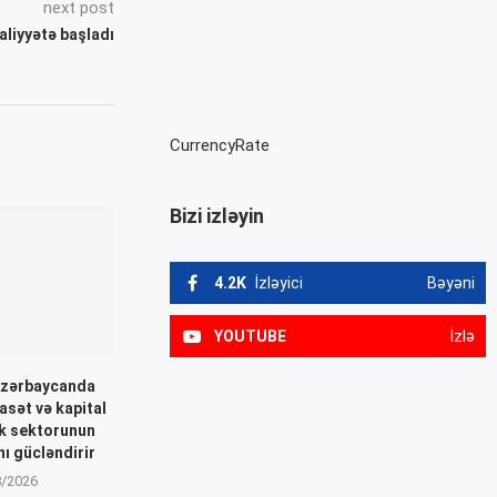
next post
əaliyyətə başladı
CurrencyRate
Bizi izləyin
4.2K
İzləyici
Bəyəni
YOUTUBE
İzlə
Azərbaycanda
asət və kapital
nk sektorunun
nı gücləndirir
8/2026