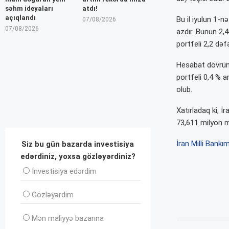
səhm ideyaları
atdı!
açıqlandı
Bu il iyulun 1-n
07/08/2026
07/08/2026
azdır. Bunun 2,40
portfeli 2,2 də
Hesabat dövründ
portfeli 0,4 % 
olub.
Xatırladaq ki, İ
73,611 milyon m
İran Milli Bankı
m
Siz bu gün bazarda investisiya
edərdiniz, yoxsa gözləyərdiniz?
İnvеstisiya edərdim
Gözləyərdim
Mən maliyyə bazarına