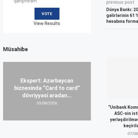
qarışmıram
previous post
Dünya Bankı: 2
gəlirlərinin 61
hesabına form
View Results
Müsahibə
Ekspert: Azərbaycan
biznesində “Card to card”
dövriyyəsi aradan...
03/08/2026
“Unibank Komm
ASC-nin ist
yerləşdirilmə
keçiril
07/08