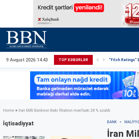
9 Avqust 2026 14:43
TOP XƏBƏRLƏR
“Fitch Ratings” 
»
Home
İran Milli Bankının Bakı filialının mənfəəti 28 % azalıb
BANK
MALIYY
İqtisadiyyat
İran Mi