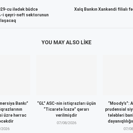
029-cu ilədək büdcə
Xalq Bankın Xankəndi filialı f
 %-i qeyri-neft sektorunun
alaşacaq
YOU MAY ALSO LIKE
ersiya Bankı”
“GL” ASC-nin istiqrazları üçün
“Moody’s”: 
iqrazlarının
“Ticarətə İcazə” qərarı
prudensial siy
si üzrə hərrac
verilmişdir
tələbləri ba
əcəkdir
dayanıqlılığı
07/08/2026
/2026
07/0