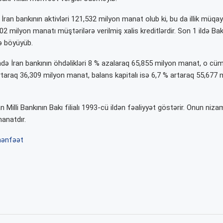
ə İran bankının aktivləri 121,532 milyon manat olub ki, bu da illik müqa
2 milyon manatı müştərilərə verilmiş xalis kreditlərdir. Son 1 ildə Bakı 
fə böyüyüb.
ə İran bankının öhdəlikləri 8 % azalaraq 65,855 milyon manat, o cü
artaraq 36,309 milyon manat, balans kapitalı isə 6,7 % artaraq 55,677
ran Milli Bankının Bakı filialı 1993-cü ildən fəaliyyət göstərir. Onun niz
anatdır.
ənfəət