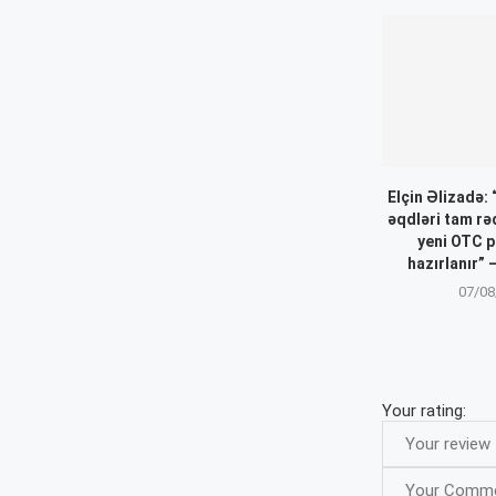
Elçin Əlizadə:
əqdləri tam r
yeni OTC p
hazırlanır”
07/08
Your rating: