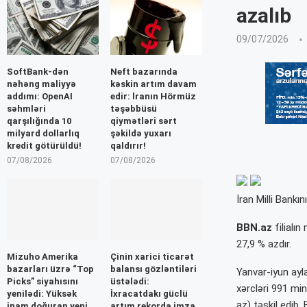
azalıb
09/07/2026
SoftBank-dən
Neft bazarında
nəhəng maliyyə
kəskin artım davam
addımı: OpenAI
edir: İranın Hörmüz
səhmləri
təşəbbüsü
qarşılığında 10
qiymətləri sərt
milyard dollarlıq
şəkildə yuxarı
kredit götürüldü!
qaldırır!
07/08/2026
07/08/2026
İran Milli Bankın
BBN.az
filialın
27,9 % azdır.
Mizuho Amerika
Çinin xarici ticarət
bazarları üzrə “Top
balansı gözləntiləri
Yanvar-iyun ayla
Picks” siyahısını
üstələdi:
xərcləri 991 mi
yenilədi: Yüksək
İxracatdakı güclü
az) təşkil edib.
inam doğuran yeni
artım rekorda imza