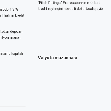
“Fitch Ratings” Expressbankın müsbət
kredit reytinqini növbəti dəfə təsdiqləyib
yisədə 1,8 %
filialının kredit
mlədən depozit
 milyon manat
amnamə kapitalı
Valyuta məzənnəsi