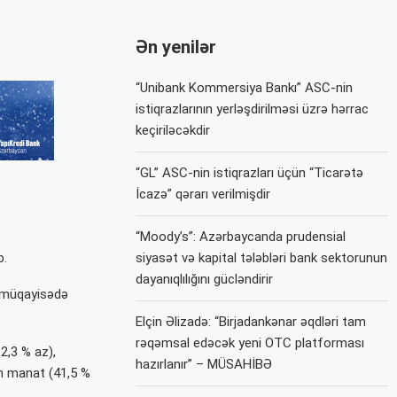
Ən yenilər
“Unibank Kommersiya Bankı” ASC-nin
istiqrazlarının yerləşdirilməsi üzrə hərrac
keçiriləcəkdir
“GL” ASC-nin istiqrazları üçün “Ticarətə
İcazə” qərarı verilmişdir
“Moody’s”: Azərbaycanda prudensial
b.
siyasət və kapital tələbləri bank sektorunun
dayanıqlılığını gücləndirir
lə müqayisədə
Elçin Əlizadə: “Birjadankənar əqdləri tam
rəqəmsal edəcək yeni OTC platforması
12,3 % az),
hazırlanır” – MÜSAHİBƏ
in manat (41,5 %