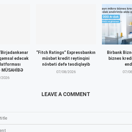
 “Birjadankənar
“Fitch Ratings” Expressbankın
Birbank Biz
əqəmsal edəcək
müsbət kredit reytinqini
biznes kred
latforması
növbəti dəfə təsdiqləyib
end
 – MÜSAHİBƏ
07/08/2026
07/0
/2026
LEAVE A COMMENT