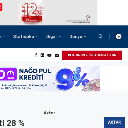
ə
Statistika
Digər
Dünya
XƏBƏRLƏRƏ ABUNƏ OLUN
Axtar
ti 28 %
AXTAR