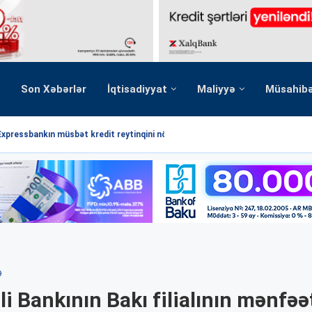
Son Xəbərlər
İqtisadiyyat
Maliyyə
Müsahib
Expressbankın müsbət kredit reytinqini növbəti dəfə...
Ə
lli Bankının Bakı filialının mənfəə