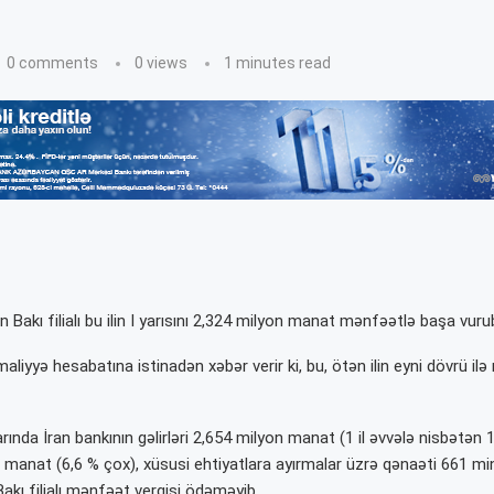
0 comments
0
views
1 minutes read
ın Bakı filialı bu ilin I yarısını 2,324 milyon manat mənfəətlə başa vuru
 maliyyə hesabatına istinadən xəbər verir ki, bu, ötən ilin eyni dövrü i
rında İran bankının gəlirləri 2,654 milyon manat (1 il əvvələ nisbətən 
n manat (6,6 % çox), xüsusi ehtiyatlara ayırmalar üzrə qənaəti 661 m
 Bakı filialı mənfəət vergisi ödəməyib.