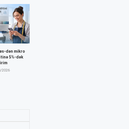
nes-dən mikro
itinə 5%-dək
irim
8/2026