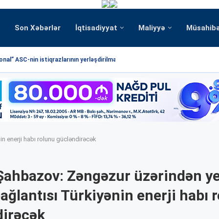
Son Xəbərlər
İqtisadiyyat
Maliyyə
Müsahib
nal” ASC-nin istiqrazlarının yerləşdirilməsi üzrə hərrac yekunlaşmışdır
in enerji habı rolunu gücləndirəcək
Şahbazov: Zəngəzur üzərindən y
bağlantısı Türkiyənin enerji habı 
dirəcək