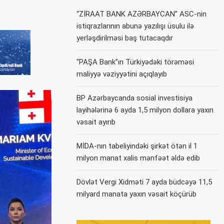
“ZİRAAT BANK AZƏRBAYCAN” ASC-nin
istiqrazlarının abunə yazılışı üsulu ilə
yerləşdirilməsi baş tutacaqdır
“PAŞA Bank”ın Türkiyədəki törəməsi
maliyyə vəziyyətini açıqlayıb
BP Azərbaycanda sosial investisiya
layihələrinə 6 ayda 1,5 milyon dollara yaxın
vəsait ayırıb
MİDA-nın tabeliyindəki şirkət ötən il 1
milyon manat xalis mənfəət əldə edib
Dövlət Vergi Xidməti 7 ayda büdcəyə 11,5
milyard manata yaxın vəsait köçürüb