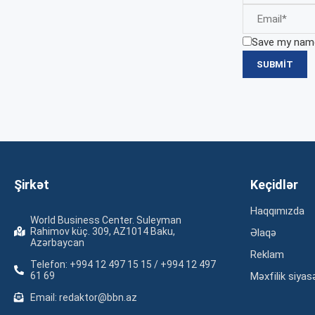
Save my name,
Şirkət
Keçidlər
Haqqımızda
World Business Center. Suleyman
Rahimov küç. 309, AZ1014 Baku,
Əlaqə
Azərbaycan
Reklam
Telefon: +994 12 497 15 15 / +994 12 497
61 69
Məxfilik siyas
Email: redaktor@bbn.az