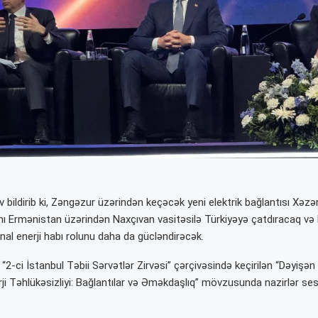
v
bildirib ki, Zəngəzur üzərindən keçəcək yeni elektrik bağlantısı Xəz
rını Ermənistan üzərindən
Naxçıvan
vasitəsilə
Türkiyə
yə çatdıracaq və 
nal enerji habı rolunu daha da gücləndirəcək.
ri “2-ci İstanbul Təbii Sərvətlər Zirvəsi” çərçivəsində keçirilən “Dəyişən
i Təhlükəsizliyi: Bağlantılar və Əməkdaşlıq” mövzusunda nazirlər se