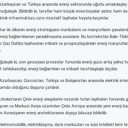
 Azərbaycan və Türkiyə arasında enerji sektorunda uğurlu əməkdaşlıq
urğulayıb. Bildirilib ki, tərəflər həm böyük investisiyalar yatırır, həm d
ktrik infrastrukturu üzrə müxtəlif layihələr həyata keçirirlər.
hər iki ölkənin enerji strategiyası mənbələrin və marşrutların şaxələnd
nerji bağlantılarının yaradılmasına əsaslanır. Bu kontekstdə
Bakı-Tbil
 Qaz Dəhlizi
layihəsinin etibarlı və proqnozlaşdırılan enerji marşrutlar
.
ulayıb ki, son geosiyasi proseslər fonunda enerji gücü artıq yalnız has
əhlükəsizliyi, enerji bağlantıları və etibarlı tərəfdaşlıqla ölçülür.
 Azərbaycan,
Gürcüstan
, Türkiyə və
Bolqarıstan
arasında elektrik int
dəmdə olduğunu diqqətə çatdırıb.
zbəkistanın Çinlə enerji əlaqələrini nəzərdə tutan layihələri fonunda 
ycan və Mərkəzi Asiya üzərindən Çinlə Avropa arasında yeni enerji bağ
Avrasiyanın enerji arxitekturasını dəyişə biləcəyi bildirilib.
elektromobillik, elektrikləşmə, data mərkəzləri və süni intellekt kimi te