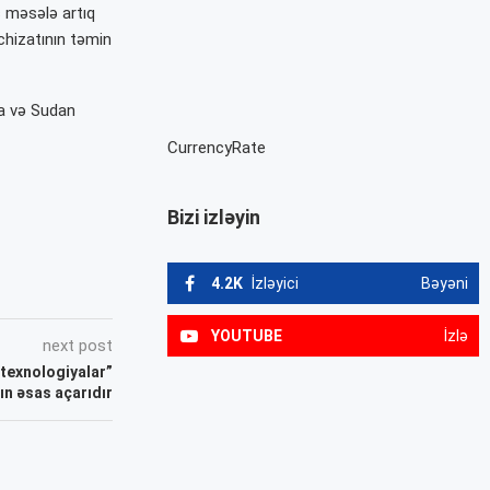
s məsələ artıq
chizatının təmin
ya və Sudan
CurrencyRate
Bizi izləyin
4.2K
İzləyici
Bəyəni
YOUTUBE
İzlə
next post
 texnologiyalar”
ın əsas açarıdır