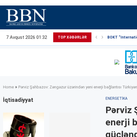
7 Avqust 2026 01:32
TOP XƏBƏRLƏR
BOKT “Internatio
»
Home
Pərviz Şahbazov: Zəngəzur üzərindən yeni enerji bağlantısı Türkiyən
ENERGETIKA
İqtisadiyyat
Pərviz 
enerji 
güclən