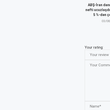
ABŞ-İran danı
nefti ucuzlaşdı
5 %-dən ço
03/08
Your rating: