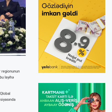
ər regionunun
bu layihə
 Qlobal
ssiyasında