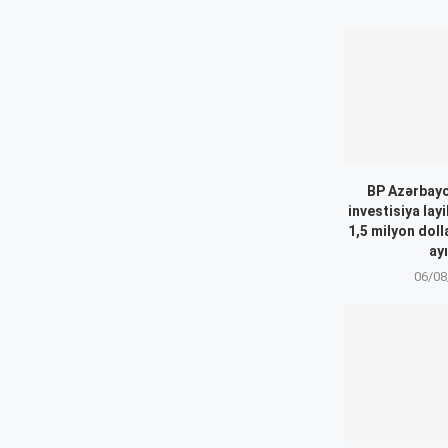
BP Azərbayc
investisiya lay
1,5 milyon doll
ayı
06/08