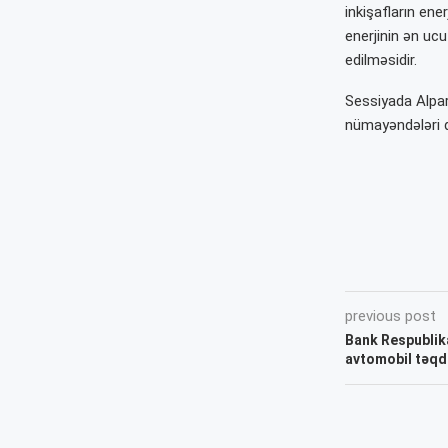
inkişafların ene
enerjinin ən uc
edilməsidir.
Sessiyada
Alpa
nümayəndələri də
previous post
Bank Respublik
avtomobil təqd