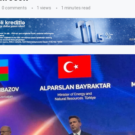
0 comments
1
views
1 minutes read