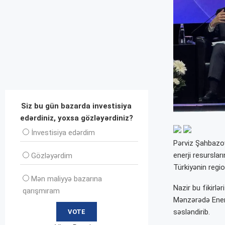
Siz bu gün bazarda investisiya
edərdiniz, yoxsa gözləyərdiniz?
İnvеstisiya edərdim
Pərviz Şahbazo
enerji resursla
Gözləyərdim
Türkiyənin regio
Mən maliyyə bazarına
Nazir bu fikirlə
qarışmıram
Mənzərədə Enerj
səsləndirib.