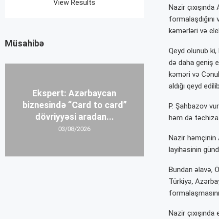
View Results
Nazir çıxışında
formalaşdığını v
kəmərləri və ele
Müsahibə
Qeyd olunub ki, 
də daha geniş e
kəməri və
Cənub
aldığı qeyd edilib
Ekspert: Azərbaycan
biznesində “Card to card”
P. Şahbazov vurğ
dövriyyəsi aradan...
həm də təchizat t
03/08/2026
Nazir həmçinin
layihəsinin gün
Bundan əlavə, Ö
Türkiyə, Azərba
formalaşmasının 
Nazir çıxışında 