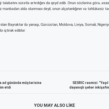
rji tələbatını sürətlə artırdığını da qeyd edib. Onun sözlərinə görə, əsa
uz mənbədən əldə olunması deyil, onun əlçatanlığının və təhlükəsiz tə
rslan Bayraktar
ilə yanaşı, Gürcüstan, Moldova, Liviya, Somali, Nigeri
 iştirak ediblər.
a ad günündə müştərisinə
SESRIC rəsmisi: “Yaşıl
im etdi
dayanıqlı şəhər inkişafın
YOU MAY ALSO LIKE