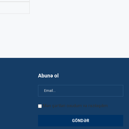
Abunə ol
Mən şərtləri oxudum və razılaşdım