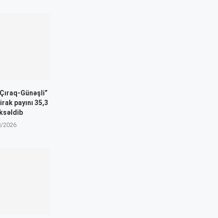
Çıraq-Günəşli”
irak payını 35,3
ksəldib
8/2026