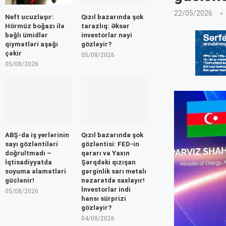
22/05/2026
Neft ucuzlaşır:
Qızıl bazarında şok
Hörmüz boğazı ilə
tarazlıq: Əksər
bağlı ümidlər
investorlar nəyi
qiymətləri aşağı
gözləyir?
çəkir
05/08/2026
05/08/2026
ABŞ-da iş yerlərinin
Qızıl bazarında şok
sayı gözləntiləri
gözləntisi: FED-in
doğrultmadı –
qərarı və Yaxın
İqtisadiyyatda
Şərqdəki qızışan
soyuma əlamətləri
gərginlik sarı metalı
güclənir!
nəzarətdə saxlayır!
İnvestorlar indi
05/08/2026
hansı sürprizi
gözləyir?
04/08/2026