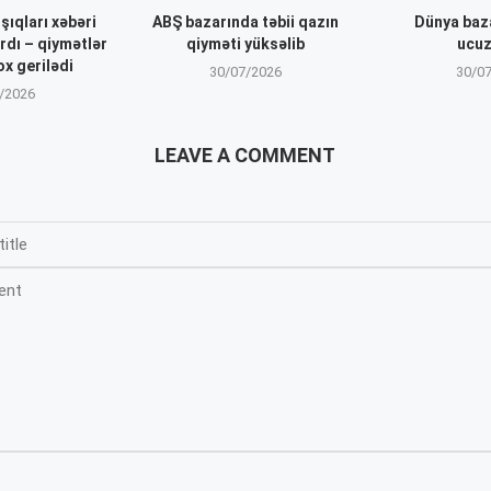
şıqları xəbəri
ABŞ bazarında təbii qazın
Dünya baz
rdı – qiymətlər
qiyməti yüksəlib
ucuz
x gerilədi
30/07/2026
30/0
/2026
LEAVE A COMMENT