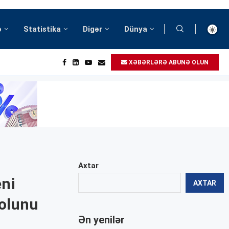
ə
Statistika
Digər
Dünya
XƏBƏRLƏRƏ ABUNƏ OLUN
Axtar
eni
AXTAR
rolunu
Ən yenilər