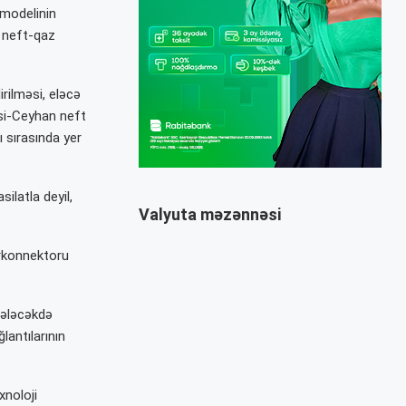
 modelinin
ə neft-qaz
irilməsi, eləcə
isi-Ceyhan
neft
ı sırasında yer
ilatla deyil,
Valyuta məzənnəsi
erkonnektoru
gələcəkdə
lantılarının
xnoloji