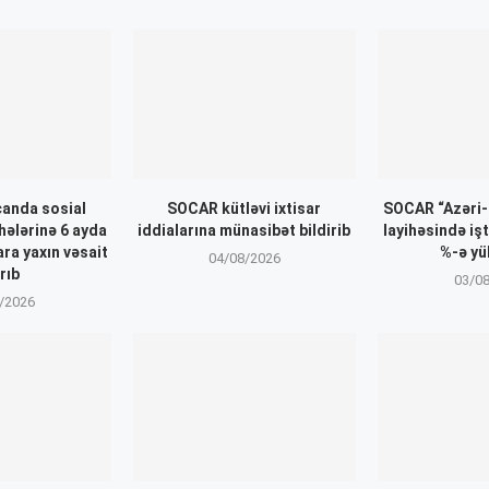
anda sosial
SOCAR kütləvi ixtisar
SOCAR “Azəri-
ihələrinə 6 ayda
iddialarına münasibət bildirib
layihəsində işt
ara yaxın vəsait
%-ə yü
04/08/2026
rıb
03/0
/2026