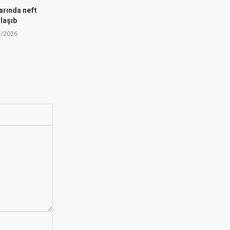
arında neft
laşıb
7/2026