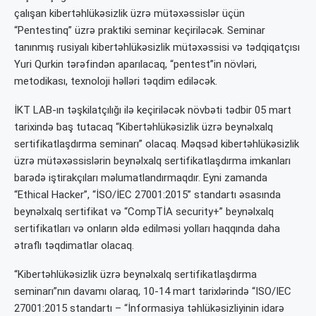
çalışan kibertəhlükəsizlik üzrə mütəxəssislər üçün
“Pentestinq” üzrə praktiki seminar keçiriləcək. Seminar
tanınmış rusiyalı kibertəhlükəsizlik mütəxəssisi və tədqiqatçısı
Yuri Qurkin tərəfindən aparılacaq, “pentest”in növləri,
metodikası, texnoloji həlləri təqdim ediləcək.
İKT LAB-ın təşkilatçılığı ilə keçiriləcək növbəti tədbir 05 mart
tarixində baş tutacaq “Kibertəhlükəsizlik üzrə beynəlxalq
sertifikatlaşdırma seminarı” olacaq. Məqsəd kibertəhlükəsizlik
üzrə mütəxəssislərin beynəlxalq sertifikatlaşdırma imkanları
barədə iştirakçıları məlumatlandırmaqdır. Eyni zamanda
“Ethical Hacker”, “İSO/İEC 27001:2015” standartı əsasında
beynəlxalq sertifikat və “CompTİA security+” beynəlxalq
sertifikatları və onların əldə edilməsi yolları haqqında daha
ətraflı təqdimatlar olacaq.
“Kibertəhlükəsizlik üzrə beynəlxalq sertifikatlaşdırma
seminarı”nın davamı olaraq, 10-14 mart tarixlərində “ISO/IEC
27001:2015 standartı – “İnformasiya təhlükəsizliyinin idarə