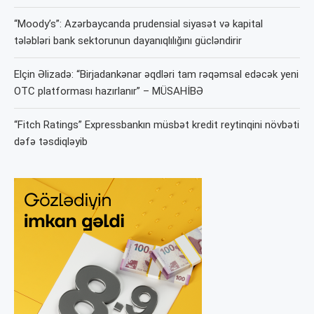
“Moody’s”: Azərbaycanda prudensial siyasət və kapital
tələbləri bank sektorunun dayanıqlılığını gücləndirir
Elçin Əlizadə: “Birjadankənar əqdləri tam rəqəmsal edəcək yeni
OTC platforması hazırlanır” – MÜSAHİBƏ
“Fitch Ratings” Expressbankın müsbət kredit reytinqini növbəti
dəfə təsdiqləyib