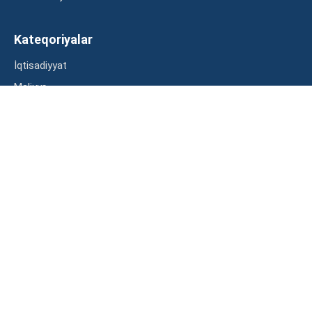
Kateqoriyalar
İqtisadiyyat
Maliyyə
Müsahibə
Statistika
Abunə ol
Mən şərtləri oxudum və razılaşdım