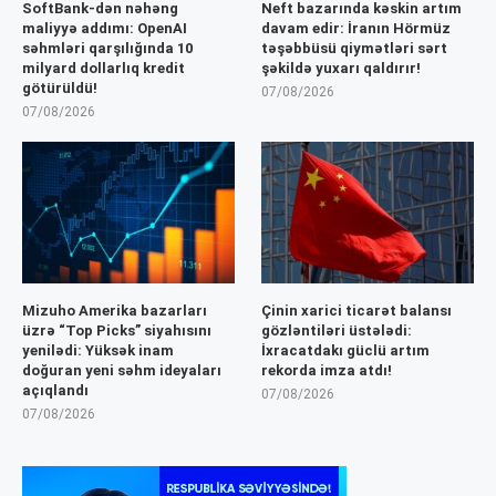
SoftBank-dən nəhəng
Neft bazarında kəskin artım
maliyyə addımı: OpenAI
davam edir: İranın Hörmüz
səhmləri qarşılığında 10
təşəbbüsü qiymətləri sərt
milyard dollarlıq kredit
şəkildə yuxarı qaldırır!
götürüldü!
07/08/2026
07/08/2026
Mizuho Amerika bazarları
Çinin xarici ticarət balansı
üzrə “Top Picks” siyahısını
gözləntiləri üstələdi:
yenilədi: Yüksək inam
İxracatdakı güclü artım
doğuran yeni səhm ideyaları
rekorda imza atdı!
açıqlandı
07/08/2026
07/08/2026