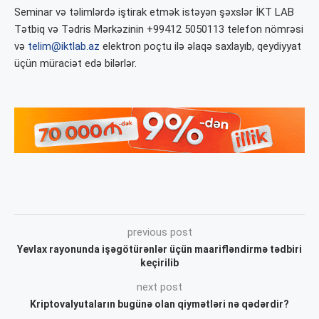
Seminar və təlimlərdə iştirak etmək istəyən şəxslər İKT LAB
Tətbiq və Tədris Mərkəzinin +99412 5050113 telefon nömrəsi
və
telim@iktlab.az
elektron poçtu ilə əlaqə saxlayıb, qeydiyyat
üçün müraciət edə bilərlər.
previous post
Yevlax rayonunda işəgötürənlər üçün maarifləndirmə tədbiri
keçirilib
next post
Kriptovalyutaların bugünə olan qiymətləri nə qədərdir?