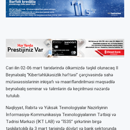
Cari ilin 02-06 mart tarixlərində ölkəmizdə təşkil olunacaq II
Beynəlxalq “Kibertəhlükəsizlik həftəsi” çərçivəsində sahə
mütəxəssislərinin inkişafı və maarifləndirilməsi məqsədilə
beynəlxalq seminar və təlimlərin də keçirilməsi nəzərdə
tutulub.
Nəqliyyat, Rabitə və Yüksək Texnologiyalar Nazirliyinin
İnformasiya-Kommunikasiya Texnologiyalarının Tətbiqi və
Tədrisi Mərkəzi (İKT LAB) və “İS3S” şirkətinin birgə
təşkilatçılığı ilə 3 mart tarixində dövlət və bank sektorunda