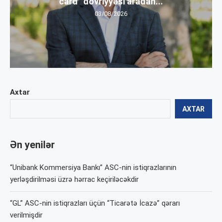
card” dövriyyəsi aradan...
03/08/2026
Axtar
AXTAR
Ən yenilər
“Unibank Kommersiya Bankı” ASC-nin istiqrazlarının
yerləşdirilməsi üzrə hərrac keçiriləcəkdir
“GL” ASC-nin istiqrazları üçün “Ticarətə İcazə” qərarı
verilmişdir