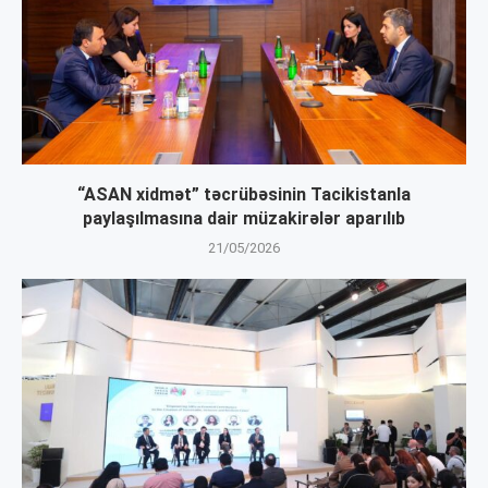
“ASAN xidmət” təcrübəsinin Tacikistanla
paylaşılmasına dair müzakirələr aparılıb
21/05/2026