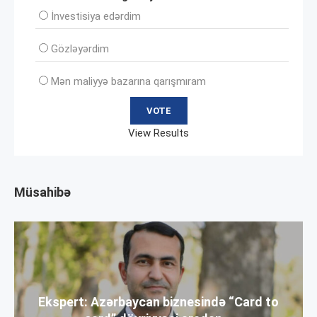
İnvеstisiya edərdim
Gözləyərdim
Mən maliyyə bazarına qarışmıram
View Results
Müsahibə
Ekspert: Azərbaycan biznesində “Card to