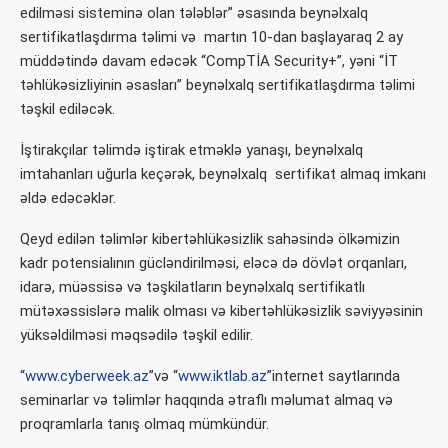
edilməsi sisteminə olan tələblər” əsasında beynəlxalq
sertifikatlaşdırma təlimi və martın 10-dan başlayaraq 2 ay
müddətində davam edəcək “CompTİA Security+”, yəni “İT
təhlükəsizliyinin əsasları” beynəlxalq sertifikatlaşdırma təlimi
təşkil ediləcək.
İştirakçılar təlimdə iştirak etməklə yanaşı, beynəlxalq
imtahanları uğurla keçərək, beynəlxalq sertifikat almaq imkanı
əldə edəcəklər.
Qeyd edilən təlimlər kibertəhlükəsizlik sahəsində ölkəmizin
kadr potensialının gücləndirilməsi, eləcə də dövlət orqanları,
idarə, müəssisə və təşkilatların beynəlxalq sertifikatlı
mütəxəssislərə malik olması və kibertəhlükəsizlik səviyyəsinin
yüksəldilməsi məqsədilə təşkil edilir.
“
www.cyberweek.az
”və “
www.iktlab.az
”internet saytlarında
seminarlar və təlimlər haqqında ətraflı məlumat almaq və
proqramlarla tanış olmaq mümkündür.