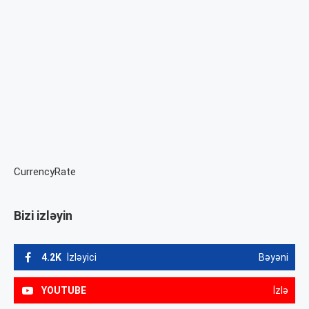
CurrencyRate
Bizi izləyin
4.2K
İzləyici
Bəyəni
YOUTUBE
İzlə