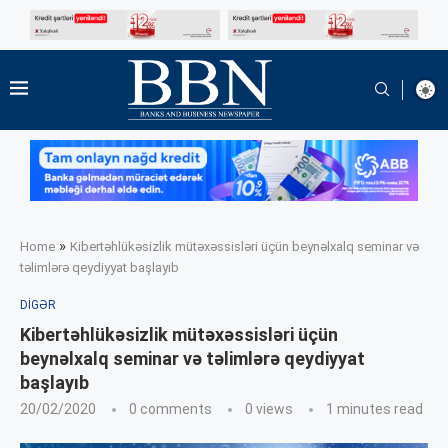
»
Home
Kibertəhlükəsizlik mütəxəssisləri üçün beynəlxalq seminar və
təlimlərə qeydiyyat başlayıb
DIGƏR
Kibertəhlükəsizlik mütəxəssisləri üçün
beynəlxalq seminar və təlimlərə qeydiyyat
başlayıb
20/02/2020
0 comments
0
views
1 minutes read