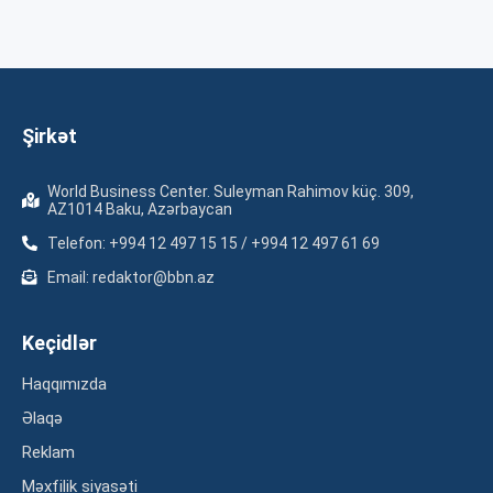
Şirkət
World Business Center. Suleyman Rahimov küç. 309,
AZ1014 Baku, Azərbaycan
Telefon: +994 12 497 15 15 / +994 12 497 61 69
Email: redaktor@bbn.az
Keçidlər
Haqqımızda
Əlaqə
Reklam
Məxfilik siyasəti