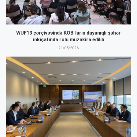
WUF13 çərçivəsində KOB-ların dayanıqlı şəhər
inkişafında rolu müzakirə edilib
21/05/2026