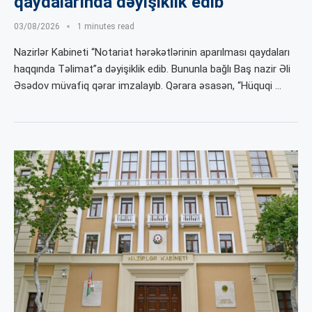
qaydalarında dəyişiklik edib
03/08/2026
1 minutes read
Nazirlər Kabineti “Notariat hərəkətlərinin aparılması qaydaları
haqqında Təlimat”a dəyişiklik edib. Bununla bağlı Baş nazir Əli
Əsədov müvafiq qərar imzalayıb. Qərara əsasən, “Hüquqi …