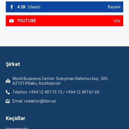
4.2K
İzləyici
Bəyəni
YOUTUBE
İzlə
Şirkət
World Business Center. Suleyman Rahimov küç. 309,
AZ1014 Baku, Azərbaycan
Telefon: +994 12 497 15 15 / +994 12 497 61 69
Email: redaktor@bbn.az
Keçidlər
Haqqımızda