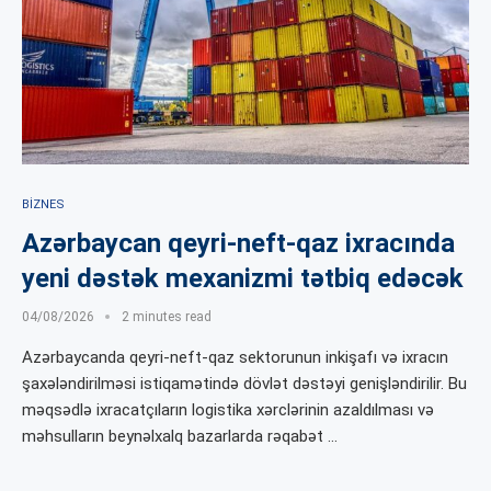
BIZNES
Azərbaycan qeyri-neft-qaz ixracında
yeni dəstək mexanizmi tətbiq edəcək
04/08/2026
2 minutes read
Azərbaycanda qeyri-neft-qaz sektorunun inkişafı və ixracın
şaxələndirilməsi istiqamətində dövlət dəstəyi genişləndirilir. Bu
məqsədlə ixracatçıların logistika xərclərinin azaldılması və
məhsulların beynəlxalq bazarlarda rəqabət …