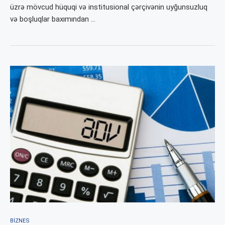
üzrə mövcud hüquqi və institusional çərçivənin uyğunsuzluq
və boşluqlar baxımından …
BIZNES