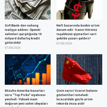
SoftBank-dən nəhəng
Neft bazarında kəskin artım
maliyyə addımı: OpenAI
davam edir: İranın Hörmüz
səhmləri qarşılığında 10
təşəbbüsü qiymətləri sərt
milyard dollarlıq kredit
şəkildə yuxarı qaldırır!
götürüldü!
07/08/2026
07/08/2026
Mizuho Amerika bazarları
Çinin xarici ticarət balansı
üzrə “Top Picks” siyahısını
gözləntiləri üstələdi:
yenilədi: Yüksək inam
İxracatdakı güclü artım
doğuran yeni səhm ideyaları
rekorda imza atdı!