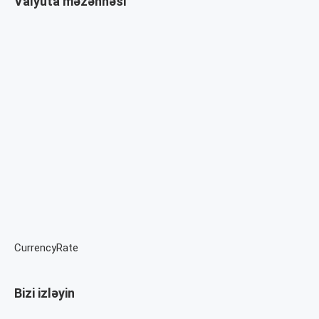
Valyuta məzənnəsi
CurrencyRate
Bizi izləyin