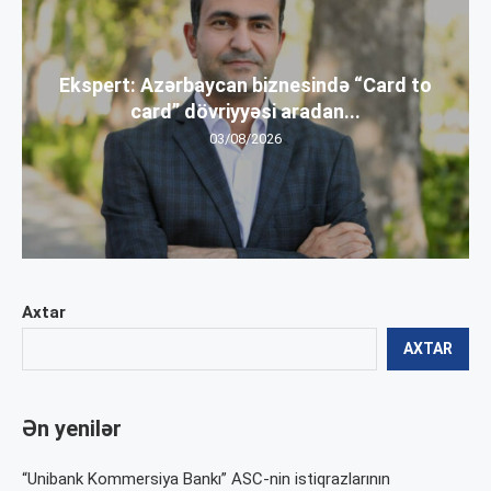
Ekspert: Azərbaycan biznesində “Card to
card” dövriyyəsi aradan...
03/08/2026
Axtar
AXTAR
Ən yenilər
“Unibank Kommersiya Bankı” ASC-nin istiqrazlarının