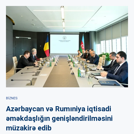
BIZNES
Azərbaycan və Rumıniya iqtisadi
əməkdaşlığın genişləndirilməsini
müzakirə edib