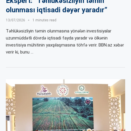
Ekspert: “Təhlükəsizliyin təmin
olunması iqtisadi dəyər yaradır”
13/07/2026
1 minutes read
Təhlükəsizliyin təmin olunmasına yönələn investisiyalar
uzunmüddətli dövrdə iqtisadi fayda yaradır və ölkənin
investisiya mühitinin yaxşılaşmasına töhfə verir. BBN.az xəbər
verir ki, bunu …