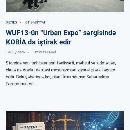
BIZNES
İQTISADIYYAT
WUF13-ün “Urban Expo” sərgisində
KOBİA da iştirak edir
19/05/2026
1 minutes read
Stenddə yerli sahibkarların fəaliyyəti, məhsul və xidmətləri,
eləcə də dövlət dəstəyi mexanizmləri ziyarətçilərə təqdim
edilir. Bakı şəhərində keçirilən Ümumdünya Şəhərsalma
Forumunun on …