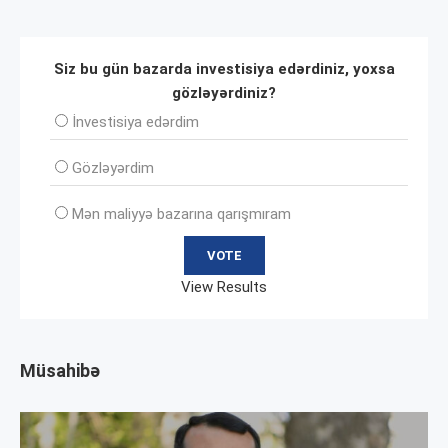
Siz bu gün bazarda investisiya edərdiniz, yoxsa
gözləyərdiniz?
İnvеstisiya edərdim
Gözləyərdim
Mən maliyyə bazarına qarışmıram
View Results
Müsahibə