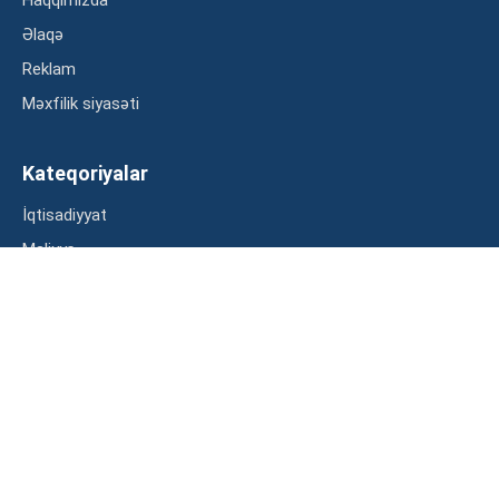
Əlaqə
Reklam
Məxfilik siyasəti
Kateqoriyalar
İqtisadiyyat
Maliyyə
Müsahibə
Statistika
Abunə ol