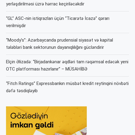
yerləşdirilməsi üzrə hərrac keçiriləcəkdir
“GL” ASC-nin istiqrazları üçün “Ticarətə İcazə” qərarı
verilmişdir
“Moody’s”: Azərbaycanda prudensial siyasət və kapital
tələbləri bank sektorunun dayanıqlılığını gücləndirir
Elçin Əlizadə: “Birjadankənar əqdləri tam rəqəmsal edəcək yeni
OTC platforması hazırlanır” – MÜSAHİBƏ
“Fitch Ratings” Expressbankın müsbət kredit reytinqini növbəti
dəfə təsdiqləyib