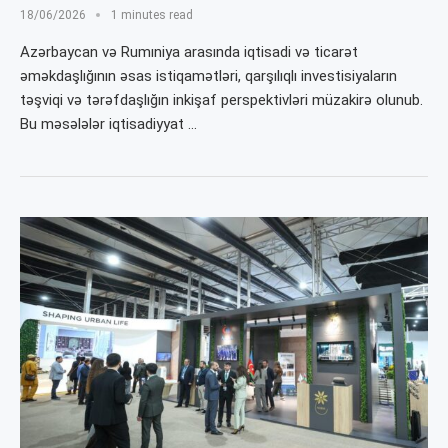
18/06/2026
1 minutes read
Azərbaycan və Rumıniya arasında iqtisadi və ticarət
əməkdaşlığının əsas istiqamətləri, qarşılıqlı investisiyaların
təşviqi və tərəfdaşlığın inkişaf perspektivləri müzakirə olunub.
Bu məsələlər iqtisadiyyat …