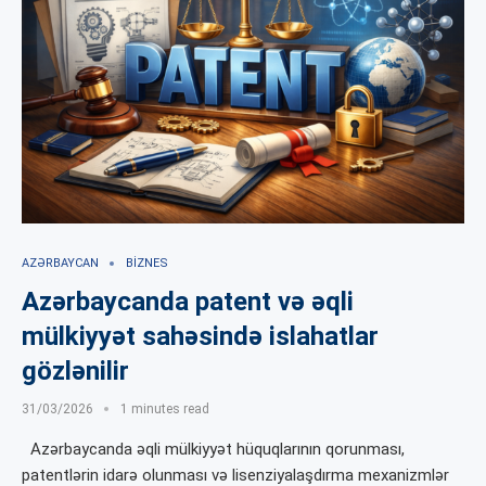
AZƏRBAYCAN
BIZNES
Azərbaycanda patent və əqli
mülkiyyət sahəsində islahatlar
gözlənilir
31/03/2026
1 minutes read
Azərbaycanda əqli mülkiyyət hüquqlarının qorunması,
patentlərin idarə olunması və lisenziyalaşdırma mexanizmlər