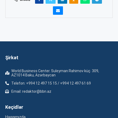
Şirkət
World Business Center. Suleyman Rahimov küç. 309,
AZ1014 Baku, Azərbaycan
Telefon: +994 12 497 15 15 / +994 12 497 61 69
Email: redaktor@bbn.az
Keçidlər
Haqqımızda