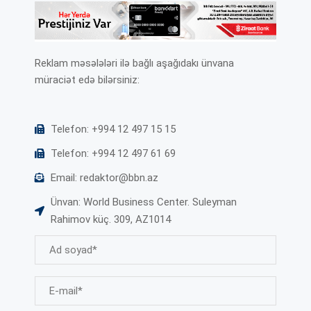
Reklam məsələləri ilə bağlı aşağıdakı ünvana
müraciət edə bilərsiniz:
Telefon: +994 12 497 15 15
Telefon: +994 12 497 61 69
Email: redaktor@bbn.az
Ünvan: World Business Center. Suleyman
Rahimov küç. 309, AZ1014