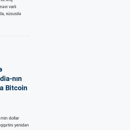
nəvi varlı
da, xüsusilə
ə
dia-nın
a Bitcoin
 min dollar
iqqətini yenidən