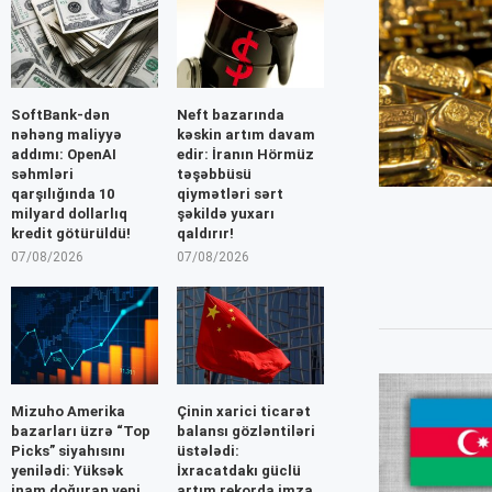
SoftBank-dən
Neft bazarında
nəhəng maliyyə
kəskin artım davam
addımı: OpenAI
edir: İranın Hörmüz
səhmləri
təşəbbüsü
qarşılığında 10
qiymətləri sərt
milyard dollarlıq
şəkildə yuxarı
kredit götürüldü!
qaldırır!
07/08/2026
07/08/2026
Mizuho Amerika
Çinin xarici ticarət
bazarları üzrə “Top
balansı gözləntiləri
Picks” siyahısını
üstələdi:
yenilədi: Yüksək
İxracatdakı güclü
inam doğuran yeni
artım rekorda imza