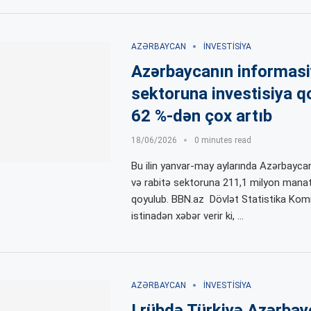
AZƏRBAYCAN
İNVESTISIYA
Azərbaycanın informasi
sektoruna investisiya q
62 %-dən çox artıb
18/06/2026
0 minutes read
Bu ilin yanvar-may aylarında Azərbayca
və rabitə sektoruna 211,1 milyon manat
qoyulub. BBN.az Dövlət Statistika Kom
istinadən xəbər verir ki, …
AZƏRBAYCAN
İNVESTISIYA
I rübdə Türkiyə Azərbay