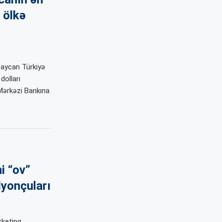
 ölkə
baycan Türkiyə
dolları
Mərkəzi Bankına
i “ov”
lyonçuları
rketinq