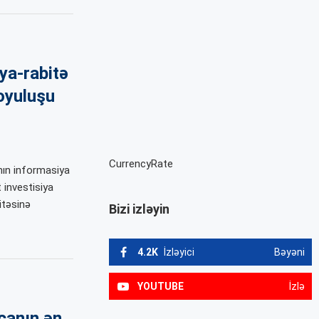
ya-rabitə
oyuluşu
CurrencyRate
nın informasiya
 investisiya
itəsinə
Bizi izləyin
4.2K
İzləyici
Bəyəni
YOUTUBE
İzlə
canın ən