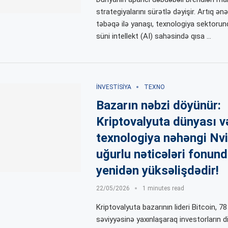
strategiyalarını sürətlə dəyişir. Artıq ənə
təbəqə ilə yanaşı, texnologiya sektorun
süni intellekt (AI) sahəsində qısa …
İNVESTISIYA
TEXNO
Bazarın nəbzi döyünür:
Kriptovalyuta dünyası v
texnologiya nəhəngi Nvi
uğurlu nəticələri fonund
yenidən yüksəlişdədir!
22/05/2026
1 minutes read
Kriptovalyuta bazarının lideri Bitcoin, 78
səviyyəsinə yaxınlaşaraq investorların d