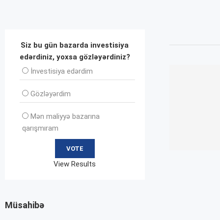
Siz bu gün bazarda investisiya
edərdiniz, yoxsa gözləyərdiniz?
İnvеstisiya edərdim
Gözləyərdim
Mən maliyyə bazarına
qarışmıram
View Results
Müsahibə