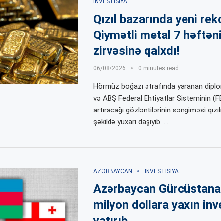
İNVESTISIYA
Qızıl bazarında yeni rek
Qiymətli metal 7 həftən
zirvəsinə qalxdı!
06/08/2026
0 minutes read
Hörmüz boğazı ətrafında yaranan diplo
və ABŞ Federal Ehtiyatlar Sisteminin (F
artıracağı gözləntilərinin səngiməsi qızıl
şəkildə yuxarı daşıyıb. …
AZƏRBAYCAN
İNVESTISIYA
Azərbaycan Gürcüstana
milyon dollara yaxın inv
yatırıb