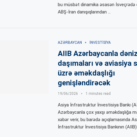
bu müsbət dinamika əsasən İsveçrədə
ABŞ-İran danışıqlarından …
AZƏRBAYCAN
İNVESTISIYA
AIIB Azərbaycanla dəni
daşımaları və aviasiya 
üzrə əməkdaşlığı
genişləndirəcək
19/06/2026
1 minutes read
Asiya İnfrastruktur İnvestisiya Bankı (A
Azərbaycanla çox yaxşı əməkdaşlığa mal
xəbər verir, bu barədə açıqlamasında As
İnfrastruktur İnvestisiya Bankının (AIIB