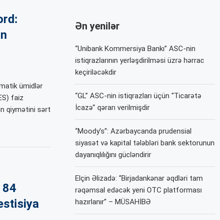
ord:
Ən yenilər
in
“Unibank Kommersiya Bankı” ASC-nin
istiqrazlarının yerləşdirilməsi üzrə hərrac
keçiriləcəkdir
matik ümidlər
“GL” ASC-nin istiqrazları üçün “Ticarətə
ES) faiz
İcazə” qərarı verilmişdir
ın qiymətini sərt
“Moody’s”: Azərbaycanda prudensial
siyasət və kapital tələbləri bank sektorunun
dayanıqlılığını gücləndirir
Elçin Əlizadə: “Birjadankənar əqdləri tam
 84
rəqəmsal edəcək yeni OTC platforması
estisiya
hazırlanır” – MÜSAHİBƏ