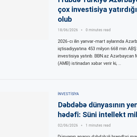
çox investisiya yatırdığı
olub
18/06/2026
0 minutes read
2026-cı ilin yanvar-mart aylarında Azər
iqtisadiyyatına 453 milyon 668 min ABŞ 
investisiya yatırıb. BBN.az Azərbaycan 
(AMB) istinadən xəbər verir ki, …
İNVESTISIYA
Dəbdəbə dünyasının yen
hədəfi: Süni intellekt mi
02/06/2026
1 minutes read
Dünyanın aparıcı dəbdəbəli brendləri ma