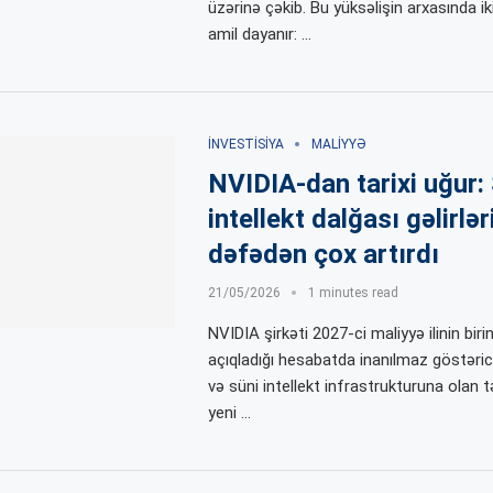
üzərinə çəkib. Bu yüksəlişin arxasında ik
amil dayanır: …
İNVESTISIYA
MALIYYƏ
NVIDIA-dan tarixi uğur:
intellekt dalğası gəlirləri
dəfədən çox artırdı
21/05/2026
1 minutes read
NVIDIA şirkəti 2027-ci maliyyə ilinin bir
açıqladığı hesabatda inanılmaz göstəric
və süni intellekt infrastrukturuna olan
yeni …