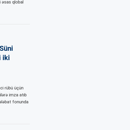
i əsas qlobal
 Süni
 iki
inci rübü üçün
ilərə imza atıb
 tələbat fonunda