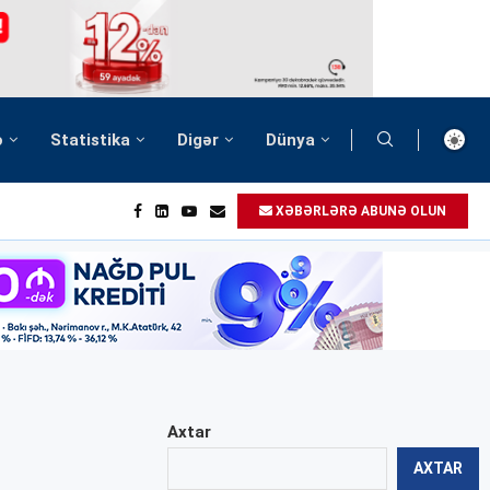
ə
Statistika
Digər
Dünya
XƏBƏRLƏRƏ ABUNƏ OLUN
Axtar
AXTAR