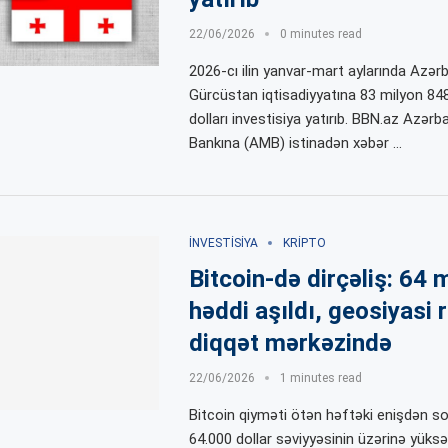
22/06/2026
0 minutes read
2026-cı ilin yanvar-mart aylarında Azər
Gürcüstan iqtisadiyyatına 83 milyon 8
dolları investisiya yatırıb. BBN.az Azər
Bankına (AMB) istinadən xəbər …
İNVESTISIYA
KRIPTO
Bitcoin-də dirçəliş: 64 m
həddi aşıldı, geosiyasi r
diqqət mərkəzində
22/06/2026
1 minutes read
Bitcoin qiyməti ötən həftəki enişdən s
64.000 dollar səviyyəsinin üzərinə yüksə