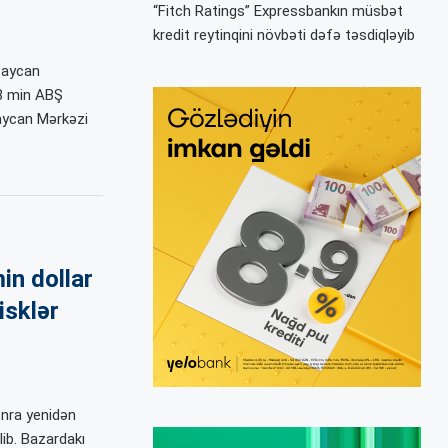
“Fitch Ratings” Expressbankın müsbət
kredit reytinqini növbəti dəfə təsdiqləyib
baycan
48 min ABŞ
baycan Mərkəzi
in dollar
isklər
onra yenidən
lib. Bazardakı