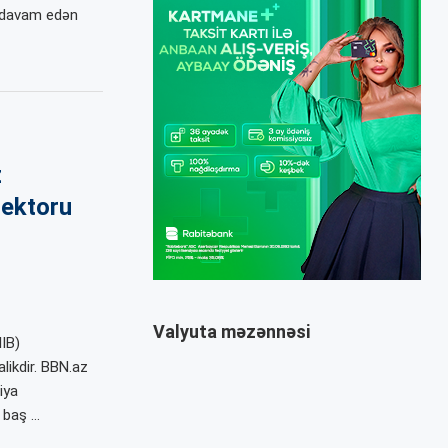
 davam edən
z
sektoru
Valyuta məzənnəsi
IIB)
ikdir. BBN.az
iya
) baş …