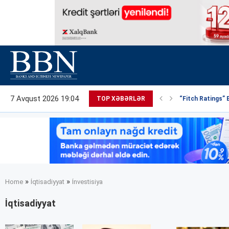
7 Avqust 2026 19:04
TOP XƏBƏRLƏR
“Fitch Ratings” 
»
»
Home
İqtisadiyyat
İnvestisiya
İqtisadiyyat