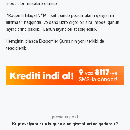
məsələlər müzakirə olunub.
“Rəqəmli İnkişaf”, “İKT sahəsində pozuntuların qarşısının
alınması” haqqında və sahə üzrə digər bir sıra model qanun
layihələrinə baxılıb. Qanun layihələri təsdiq edilib.
Həmçinin iclasda Ekspertlər Şurasının yeni tərkibi də
təsdiqlənib.
previous post
Kriptovalyutaların bugünə olan qiymətləri nə qədərdir?