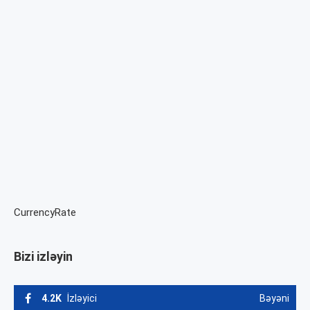
CurrencyRate
Bizi izləyin
4.2K
İzləyici
Bəyəni