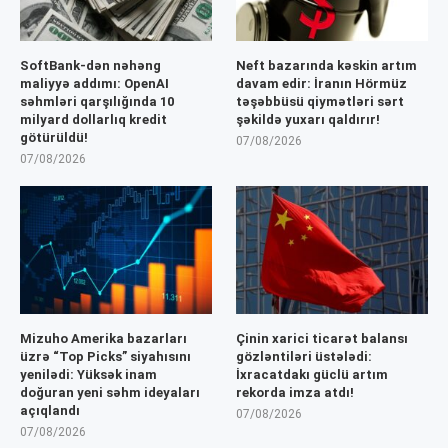
SoftBank-dən nəhəng
Neft bazarında kəskin artım
maliyyə addımı: OpenAI
davam edir: İranın Hörmüz
səhmləri qarşılığında 10
təşəbbüsü qiymətləri sərt
milyard dollarlıq kredit
şəkildə yuxarı qaldırır!
götürüldü!
07/08/2026
07/08/2026
Mizuho Amerika bazarları
Çinin xarici ticarət balansı
üzrə “Top Picks” siyahısını
gözləntiləri üstələdi:
yenilədi: Yüksək inam
İxracatdakı güclü artım
doğuran yeni səhm ideyaları
rekorda imza atdı!
açıqlandı
07/08/2026
07/08/2026