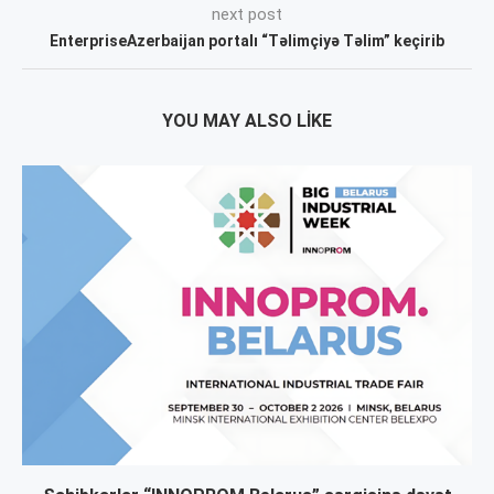
next post
EnterpriseAzerbaijan portalı “Təlimçiyə Təlim” keçirib
YOU MAY ALSO LIKE