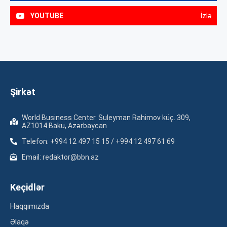
YOUTUBE
İzlə
Şirkət
World Business Center. Suleyman Rahimov küç. 309,
AZ1014 Baku, Azərbaycan
Telefon: +994 12 497 15 15 / +994 12 497 61 69
Email: redaktor@bbn.az
Keçidlər
Haqqımızda
Əlaqə