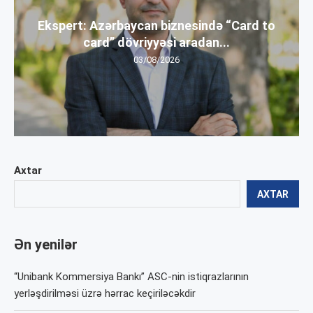
Ekspert: Azərbaycan biznesində “Card to
card” dövriyyəsi aradan...
03/08/2026
Axtar
AXTAR
Ən yenilər
“Unibank Kommersiya Bankı” ASC-nin istiqrazlarının
yerləşdirilməsi üzrə hərrac keçiriləcəkdir