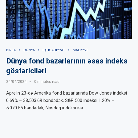
BIRJA
DÜNYA
İQTISADIYYAT
MALIYYƏ
Dünya fond bazarlarının əsas indeks
göstəriciləri
24/04/2024
0 minutes read
Aprelin 23-də Amerika fond bazarlarında Dow Jones indeksi
0,69% – 38,503.69 bəndədək, S&P 500 indeksi 1.20% –
5,070.55 bəndədək, Nasdaq indeksi isə …