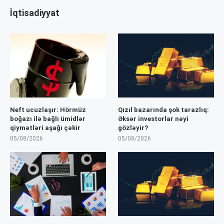
İqtisadiyyat
Neft ucuzlaşır: Hörmüz
Qızıl bazarında şok tarazlıq:
boğazı ilə bağlı ümidlər
Əksər investorlar nəyi
qiymətləri aşağı çəkir
gözləyir?
05/08/2026
05/08/2026