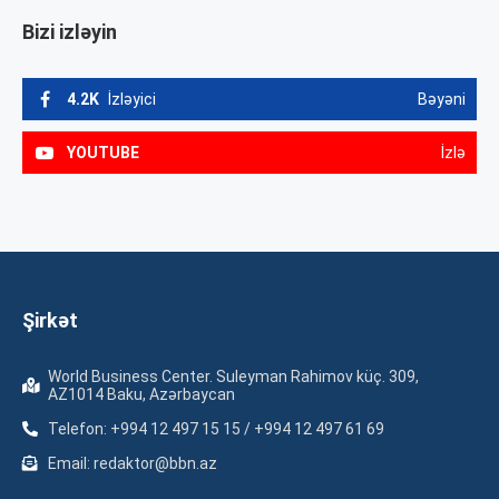
Bizi izləyin
4.2K
İzləyici
Bəyəni
YOUTUBE
İzlə
Şirkət
World Business Center. Suleyman Rahimov küç. 309,
AZ1014 Baku, Azərbaycan
Telefon: +994 12 497 15 15 / +994 12 497 61 69
Email: redaktor@bbn.az