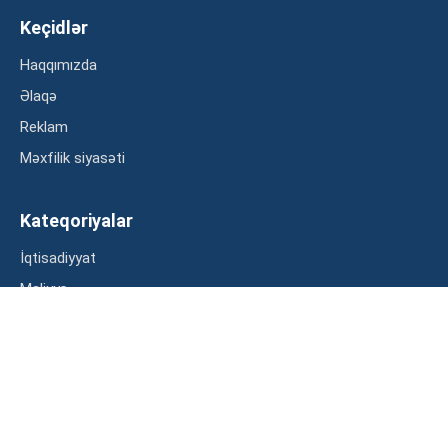
Keçidlər
Haqqımızda
Əlaqə
Reklam
Məxfilik siyasəti
Kateqoriyalar
İqtisadiyyat
Maliyyə
Müsahibə
Statistika
Abunə ol