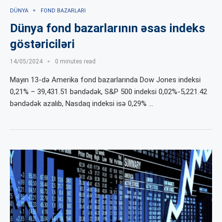
DÜNYA
FOND BAZARLARI
Dünya fond bazarlarının əsas indeks
göstəriciləri
14/05/2024
0 minutes read
Mayın 13-də Amerika fond bazarlarında Dow Jones indeksi
0,21% – 39,431.51 bəndədək, S&P 500 indeksi 0,02%-5,221.42
bəndədək azalıb, Nasdaq indeksi isə 0,29% …