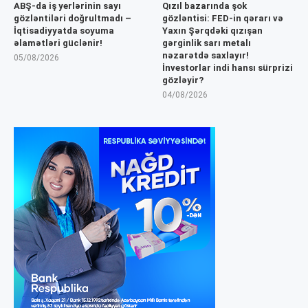
ABŞ-da iş yerlərinin sayı
Qızıl bazarında şok
gözləntiləri doğrultmadı –
gözləntisi: FED-in qərarı və
İqtisadiyyatda soyuma
Yaxın Şərqdəki qızışan
əlamətləri güclənir!
gərginlik sarı metalı
nəzarətdə saxlayır!
05/08/2026
İnvestorlar indi hansı sürprizi
gözləyir?
04/08/2026