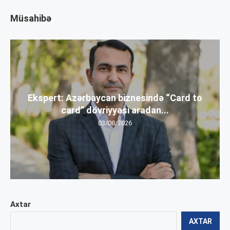
Müsahibə
Ekspert: Azərbaycan biznesində “Card to
card” dövriyyəsi aradan...
03/08/2026
Axtar
AXTAR