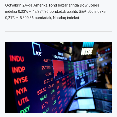
Oktyabrın 24-də Amerika fond bazarlarında Dow Jones
indeksi 0,33% – 42,374.36 bəndədək azalıb, S&P 500 indeksi
0,21% – 5,809.86 bəndədək, Nasdaq indeksi …