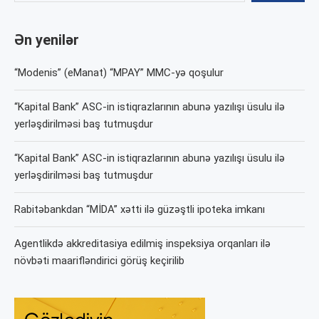
Ən yenilər
“Modenis” (eManat) “MPAY” MMC-yə qoşulur
“Kapital Bank” ASC-in istiqrazlarının abunə yazılışı üsulu ilə
yerləşdirilməsi baş tutmuşdur
“Kapital Bank” ASC-in istiqrazlarının abunə yazılışı üsulu ilə
yerləşdirilməsi baş tutmuşdur
Rabitəbankdan “MİDA” xətti ilə güzəştli ipoteka imkanı
Agentlikdə akkreditasiya edilmiş inspeksiya orqanları ilə
növbəti maarifləndirici görüş keçirilib