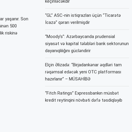
keçiriləcəkdir
“GL” ASC-nin istiqrazları üçün “Ticarətə
ar yaşanır. Son
İcazə” qərarı verilmişdir
xminən 500
lik riskinə
“Moody’s”: Azərbaycanda prudensial
siyasət və kapital tələbləri bank sektorunun
dayanıqlılığını gücləndirir
Elçin Əlizadə: “Birjadankənar əqdləri tam
rəqəmsal edəcək yeni OTC platforması
hazırlanır” – MÜSAHİBƏ
“Fitch Ratings” Expressbankın müsbət
kredit reytinqini növbəti dəfə təsdiqləyib