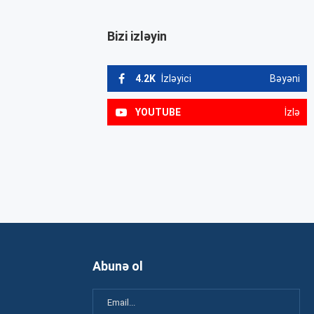
Bizi izləyin
4.2K
İzləyici
Bəyəni
YOUTUBE
İzlə
Abunə ol