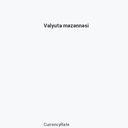
Valyuta məzənnəsi
CurrencyRate