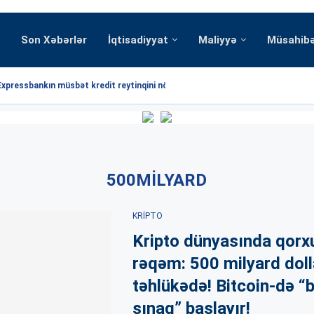
Son Xəbərlər
İqtisadiyyat
Maliyyə
Müsahib
Expressbankın müsbət kredit reytinqini növbəti dəfə...
500MILYARD
KRIPTO
Kripto dünyasında qorx
rəqəm: 500 milyard doll
təhlükədə! Bitcoin-də “
sınaq” başlayır!