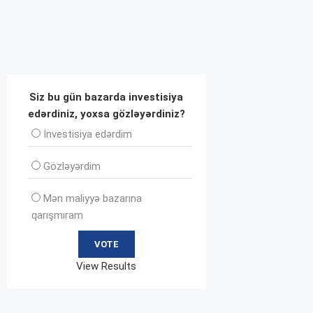
Siz bu gün bazarda investisiya
edərdiniz, yoxsa gözləyərdiniz?
İnvеstisiya edərdim
Gözləyərdim
Mən maliyyə bazarına
qarışmıram
View Results