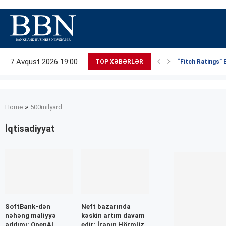
7 Avqust 2026 19:00
TOP XƏBƏRLƏR
“Fitch Ratings” 
»
Home
500milyard
İqtisadiyyat
SoftBank-dən
Neft bazarında
nəhəng maliyyə
kəskin artım davam
addımı: OpenAI
edir: İranın Hörmüz