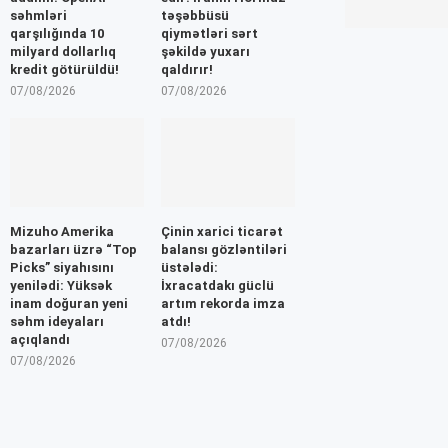
səhmləri
təşəbbüsü
qarşılığında 10
qiymətləri sərt
milyard dollarlıq
şəkildə yuxarı
kredit götürüldü!
qaldırır!
07/08/2026
07/08/2026
Mizuho Amerika
Çinin xarici ticarət
bazarları üzrə “Top
balansı gözləntiləri
Picks” siyahısını
üstələdi:
yenilədi: Yüksək
İxracatdakı güclü
inam doğuran yeni
artım rekorda imza
səhm ideyaları
atdı!
açıqlandı
07/08/2026
07/08/2026