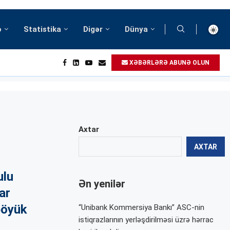
ə
Statistika
Digər
Dünya
XƏBƏRLƏRƏ ABUNƏ OLUN
Axtar
AXTAR
ulu
Ən yenilər
ar
böyük
“Unibank Kommersiya Bankı” ASC-nin
istiqrazlarının yerləşdirilməsi üzrə hərrac