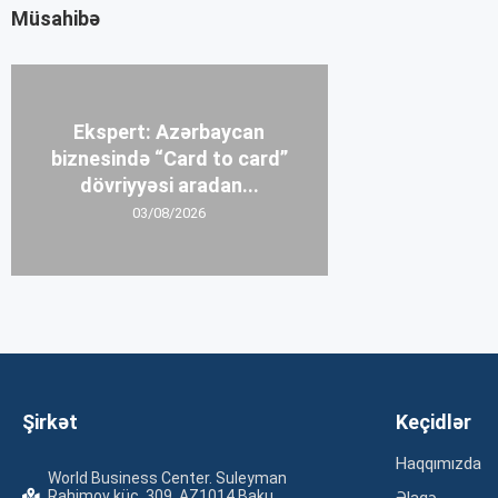
Müsahibə
Ekspert: Azərbaycan
biznesində “Card to card”
dövriyyəsi aradan...
03/08/2026
Şirkət
Keçidlər
Haqqımızda
World Business Center. Suleyman
Rahimov küç. 309, AZ1014 Baku,