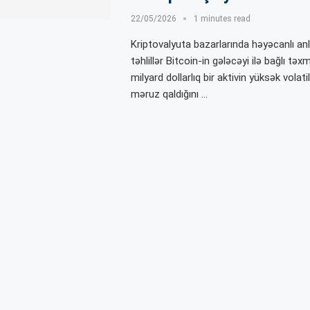
22/05/2026
1 minutes read
Kriptovalyuta bazarlarında həyəcanlı anl
təhlillər Bitcoin-in gələcəyi ilə bağlı tə
milyard dollarlıq bir aktivin yüksək volatil
məruz qaldığını …