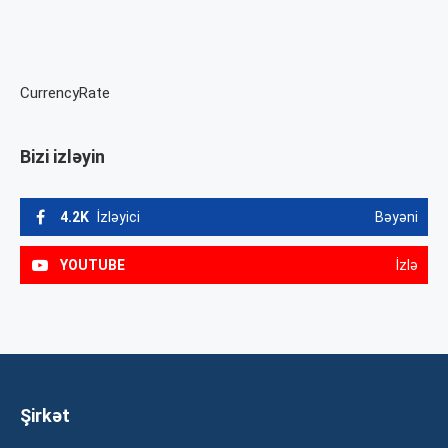
CurrencyRate
Bizi izləyin
4.2K
İzləyici
Bəyəni
YOUTUBE
İzlə
Şirkət