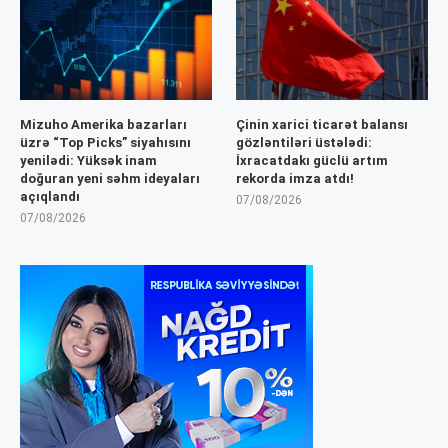
Mizuho Amerika bazarları
Çinin xarici ticarət balansı
üzrə “Top Picks” siyahısını
gözləntiləri üstələdi:
yenilədi: Yüksək inam
İxracatdakı güclü artım
doğuran yeni səhm ideyaları
rekorda imza atdı!
açıqlandı
07/08/2026
07/08/2026