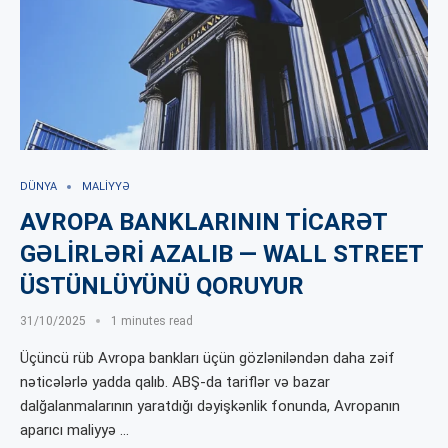
DÜNYA
MALIYYƏ
AVROPA BANKLARININ TİCARƏT
GƏLİRLƏRİ AZALIB — WALL STREET
ÜSTÜNLÜYÜNÜ QORUYUR
31/10/2025
1 minutes read
Üçüncü rüb Avropa bankları üçün gözləniləndən daha zəif
nəticələrlə yadda qalıb. ABŞ-da tariflər və bazar
dalğalanmalarının yaratdığı dəyişkənlik fonunda, Avropanın
aparıcı maliyyə …