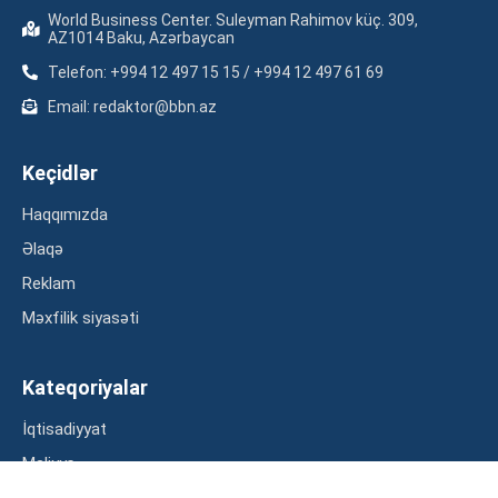
World Business Center. Suleyman Rahimov küç. 309,
AZ1014 Baku, Azərbaycan
Telefon: +994 12 497 15 15 / +994 12 497 61 69
Email: redaktor@bbn.az
Keçidlər
Haqqımızda
Əlaqə
Reklam
Məxfilik siyasəti
Kateqoriyalar
İqtisadiyyat
Maliyyə
Müsahibə