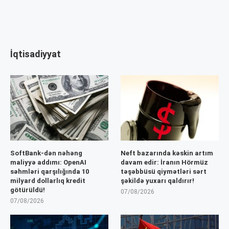
İqtisadiyyat
SoftBank-dən nəhəng
Neft bazarında kəskin artım
maliyyə addımı: OpenAI
davam edir: İranın Hörmüz
səhmləri qarşılığında 10
təşəbbüsü qiymətləri sərt
milyard dollarlıq kredit
şəkildə yuxarı qaldırır!
götürüldü!
07/08/2026
07/08/2026