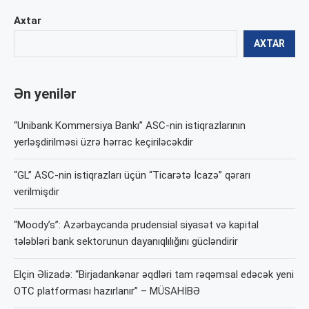
Axtar
AXTAR
Ən yenilər
“Unibank Kommersiya Bankı” ASC-nin istiqrazlarının
yerləşdirilməsi üzrə hərrac keçiriləcəkdir
“GL” ASC-nin istiqrazları üçün “Ticarətə İcazə” qərarı
verilmişdir
“Moody’s”: Azərbaycanda prudensial siyasət və kapital
tələbləri bank sektorunun dayanıqlılığını gücləndirir
Elçin Əlizadə: “Birjadankənar əqdləri tam rəqəmsal edəcək yeni
OTC platforması hazırlanır” – MÜSAHİBƏ