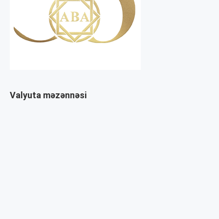
Valyuta məzənnəsi