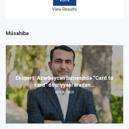
View Results
Müsahibə
Ekspert: Azərbaycan biznesində “Card to
card” dövriyyəsi aradan...
03/08/2026