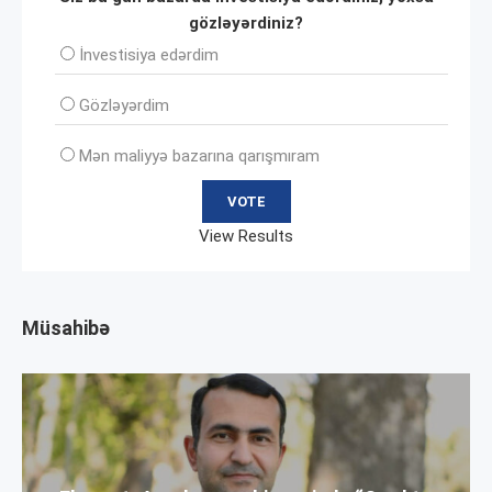
gözləyərdiniz?
İnvеstisiya edərdim
Gözləyərdim
Mən maliyyə bazarına qarışmıram
View Results
Müsahibə