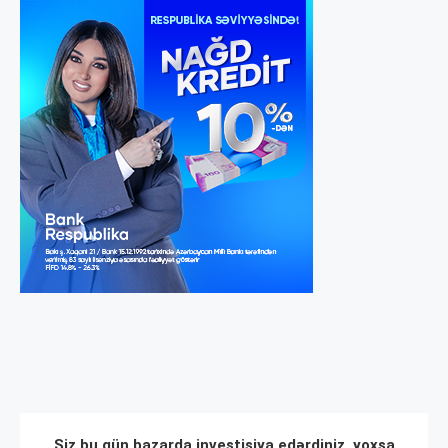
Siz bu gün bazarda investisiya edərdiniz, yoxsa