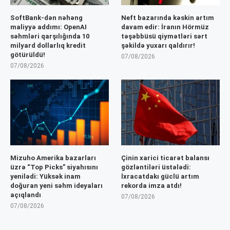
SoftBank-dən nəhəng
Neft bazarında kəskin artım
maliyyə addımı: OpenAI
davam edir: İranın Hörmüz
səhmləri qarşılığında 10
təşəbbüsü qiymətləri sərt
milyard dollarlıq kredit
şəkildə yuxarı qaldırır!
götürüldü!
07/08/2026
07/08/2026
Mizuho Amerika bazarları
Çinin xarici ticarət balansı
üzrə “Top Picks” siyahısını
gözləntiləri üstələdi:
yenilədi: Yüksək inam
İxracatdakı güclü artım
doğuran yeni səhm ideyaları
rekorda imza atdı!
açıqlandı
07/08/2026
07/08/2026