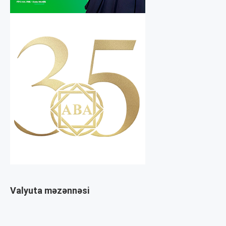
Valyuta məzənnəsi