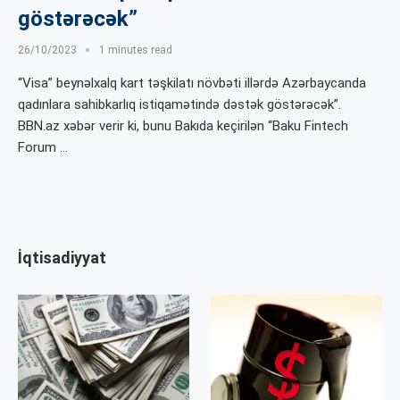
göstərəcək”
26/10/2023
1 minutes read
“Visa” beynəlxalq kart təşkilatı növbəti illərdə Azərbaycanda
qadınlara sahibkarlıq istiqamətində dəstək göstərəcək”.
BBN.az xəbər verir ki, bunu Bakıda keçirilən “Baku Fintech
Forum …
İqtisadiyyat