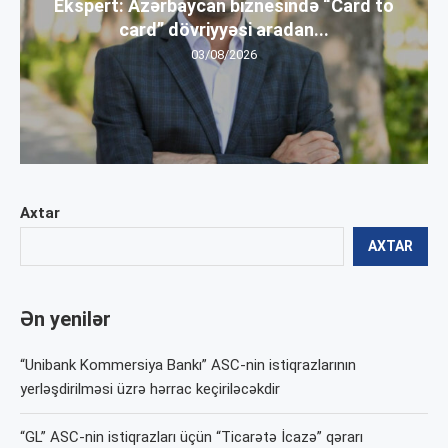
Ekspert: Azərbaycan biznesində “Card to
card” dövriyyəsi aradan...
03/08/2026
Axtar
AXTAR
Ən yenilər
“Unibank Kommersiya Bankı” ASC-nin istiqrazlarının
yerləşdirilməsi üzrə hərrac keçiriləcəkdir
“GL” ASC-nin istiqrazları üçün “Ticarətə İcazə” qərarı