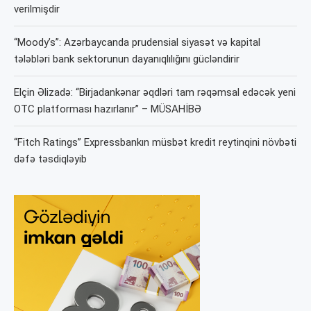
verilmişdir
“Moody’s”: Azərbaycanda prudensial siyasət və kapital
tələbləri bank sektorunun dayanıqlılığını gücləndirir
Elçin Əlizadə: “Birjadankənar əqdləri tam rəqəmsal edəcək yeni
OTC platforması hazırlanır” – MÜSAHİBƏ
“Fitch Ratings” Expressbankın müsbət kredit reytinqini növbəti
dəfə təsdiqləyib