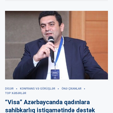
DIGƏR
KONFRANS VƏ GÖRÜŞLƏR
ÖNƏ ÇIXANLAR
TOP XƏBƏRLƏR
“Visa” Azərbaycanda qadınlara
sahibkarlıq istiqamətində dəstək