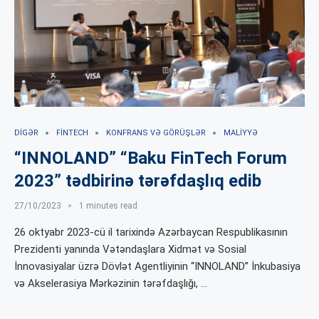
DIGƏR
FINTECH
KONFRANS VƏ GÖRÜŞLƏR
MALIYYƏ
“INNOLAND” “Baku FinTech Forum
2023” tədbirinə tərəfdaşlıq edib
27/10/2023
1 minutes read
26 oktyabr 2023-cü il tarixində Azərbaycan Respublikasının
Prezidenti yanında Vətəndaşlara Xidmət və Sosial
İnnovasiyalar üzrə Dövlət Agentliyinin “INNOLAND” İnkubasiya
və Akselerasiya Mərkəzinin tərəfdaşlığı, …