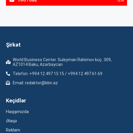
Şirkət
World Business Center. Suleyman Rahimov küç. 309,
AZ1014 Baku, Azərbaycan
Telefon: +994 12 497 15 15 / +994 12 497 61 69
Email: redaktor@bbn.az
Keçidlər
Haqqımızda
Əlaqə
Reklam