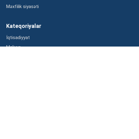
Məxfilik siyasəti
Kateqoriyalar
İqtisadiyyat
Maliyyə
Müsahibə
Statistika
Abunə ol
Mən şərtləri oxudum və razılaşdım