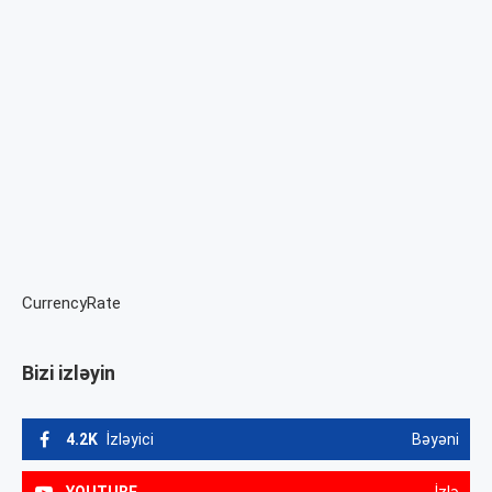
CurrencyRate
Bizi izləyin
4.2K
İzləyici
Bəyəni
YOUTUBE
İzlə