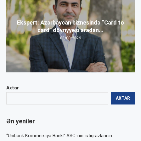
Ekspert: Azərbaycan biznesində “Card to
card” dövriyyəsi aradan...
03/08/2026
Axtar
AXTAR
Ən yenilər
“Unibank Kommersiya Bankı” ASC-nin istiqrazlarının