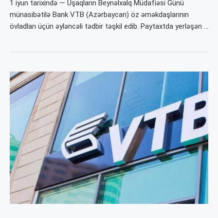
1 iyun tarixində — Uşaqların Beynəlxalq Müdafiəsi Günü
münasibətilə Bank VTB (Azərbaycan) öz əməkdaşlarının
övladları üçün əyləncəli tədbir təşkil edib. Paytaxtda yerləşən …