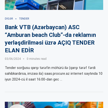
DIGƏR
TENDER
Bank VTB (Azərbaycan) ASC
“Amburan beach Club”-da reklamın
yerləşdirilməsi üzrə AÇIQ TENDER
ELAN EDİR
03/06/2024
0 minutes read
Tender sorğusu qarşı tərəfin möhürü ilə (qarşı tərəf fərdi
sahibkardırsa, imzası ilə) saas.procure.az internet saytında 10
iyun 2024-cü il saat 16:00-dan gec …