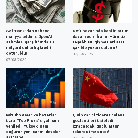
SoftBank-dən nəhəng
Neft bazarında kəskin artım
maliyyə addımı: OpenAI
davam edir: İranın Hörmüz
səhmləri qarşılığında 10
təşəbbüsü qiymətləri sərt
milyard dollarlıq kredit
şəkildə yuxarı qaldırır!
götürüldü!
07/08/2026
07/08/2026
Mizuho Amerika bazarları
Çinin xarici ticarət balansı
üzrə “Top Picks” siyahısını
gözləntiləri üstələdi:
yenilədi: Yüksək inam
İxracatdakı güclü artım
doğuran yeni səhm ideyaları
rekorda imza atdı!
açıqlandı