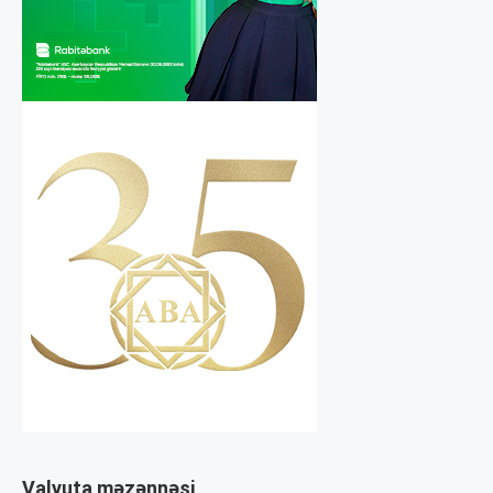
Valyuta məzənnəsi