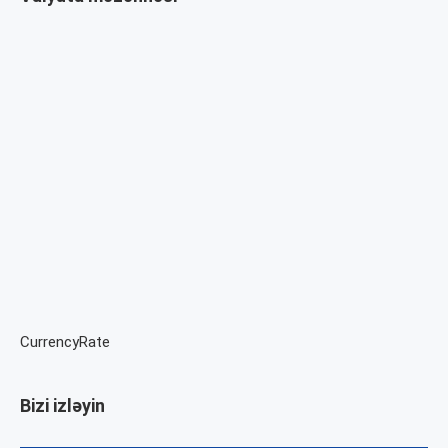
CurrencyRate
Bizi izləyin