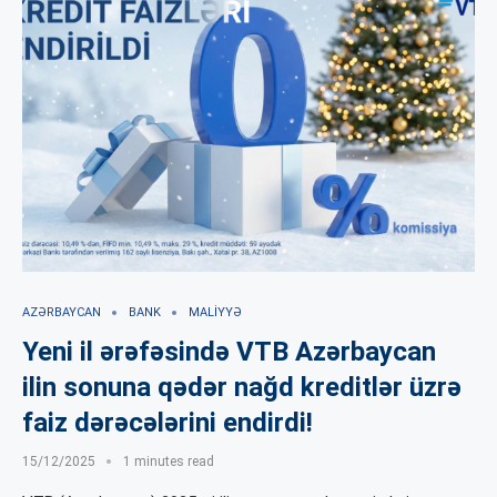
AZƏRBAYCAN
BANK
MALIYYƏ
Yeni il ərəfəsində VTB Azərbaycan
ilin sonuna qədər nağd kreditlər üzrə
faiz dərəcələrini endirdi!
15/12/2025
1 minutes read