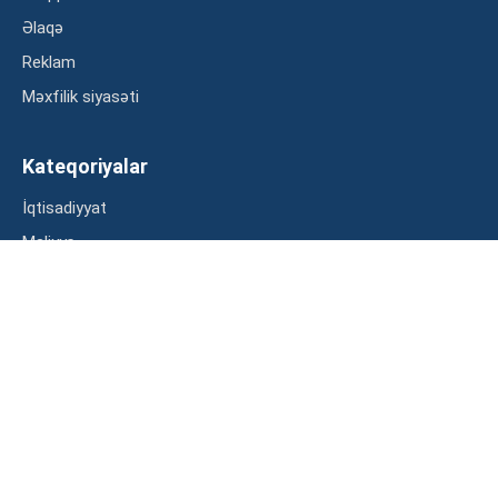
Əlaqə
Reklam
Məxfilik siyasəti
Kateqoriyalar
İqtisadiyyat
Maliyyə
Müsahibə
Statistika
Abunə ol
Mən şərtləri oxudum və razılaşdım