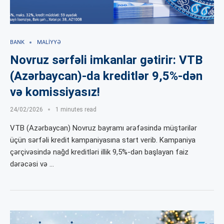
BANK
MALIYYƏ
Novruz sərfəli imkanlar gətirir: VTB
(Azərbaycan)-da kreditlər 9,5%-dən
və komissiyasız!
24/02/2026
1 minutes read
VTB (Azərbaycan) Novruz bayramı ərəfəsində müştərilər
üçün sərfəli kredit kampaniyasına start verib. Kampaniya
çərçivəsində nağd kreditləri illik 9,5%-dən başlayan faiz
dərəcəsi və …