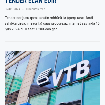
TENDER ELAN EDİR
06/06/2024
0 minutes read
Tender sorğusu qarşı tərəfin möhürü ilə (qarşı tərəf fərdi
sahibkardırsa, imzası ilə) saas.procure.az internet saytında 10
iyun 2024-cü il saat 15:00-dan gec …