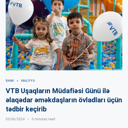
BANK
MALIYYƏ
VTB Uşaqların Müdafiəsi Günü ilə
əlaqədar əməkdaşların övladları üçün
tədbir keçirib
03/06/2024
0 minutes read