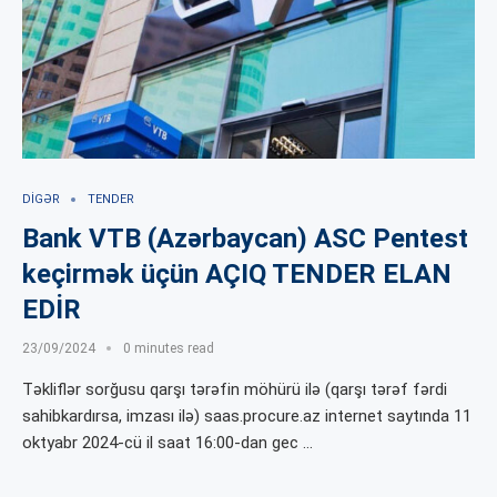
DIGƏR
TENDER
Bank VTB (Azərbaycan) ASC Pentest
keçirmək üçün AÇIQ TENDER ELAN
EDİR
23/09/2024
0 minutes read
Təkliflər sorğusu qarşı tərəfin möhürü ilə (qarşı tərəf fərdi
sahibkardırsa, imzası ilə) saas.procure.az internet saytında 11
oktyabr 2024-cü il saat 16:00-dan gec …