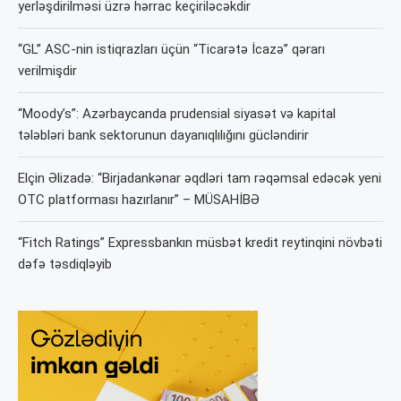
yerləşdirilməsi üzrə hərrac keçiriləcəkdir
“GL” ASC-nin istiqrazları üçün “Ticarətə İcazə” qərarı
verilmişdir
“Moody’s”: Azərbaycanda prudensial siyasət və kapital
tələbləri bank sektorunun dayanıqlılığını gücləndirir
Elçin Əlizadə: “Birjadankənar əqdləri tam rəqəmsal edəcək yeni
OTC platforması hazırlanır” – MÜSAHİBƏ
“Fitch Ratings” Expressbankın müsbət kredit reytinqini növbəti
dəfə təsdiqləyib