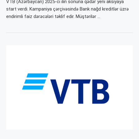
VTB (Azərbaycan) 2025-ci ilin sonuna qədər yeni aksiyaya
start verdi. Kampaniya çərçivəsində Bank nağd kreditlər üzrə
endirimli faiz dərəcələri təklif edir. Müştərilər …