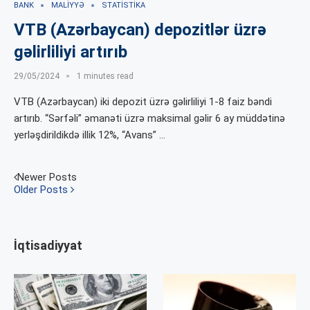
BANK
MALIYYƏ
STATISTIKA
VTB (Azərbaycan) depozitlər üzrə
gəlirliliyi artırıb
29/05/2024
1 minutes read
VTB (Azərbaycan) iki depozit üzrə gəlirliliyi 1-8 faiz bəndi
artırıb. “Sərfəli” əmanəti üzrə maksimal gəlir 6 ay müddətinə
yerləşdirildikdə illik 12%, “Avans” …
Newer Posts
Older Posts
İqtisadiyyat