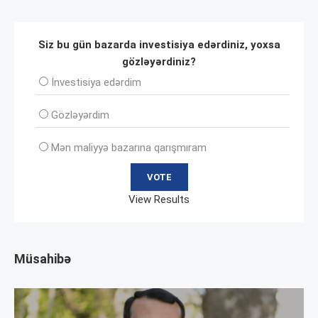
Siz bu gün bazarda investisiya edərdiniz, yoxsa
gözləyərdiniz?
İnvеstisiya edərdim
Gözləyərdim
Mən maliyyə bazarına qarışmıram
View Results
Müsahibə