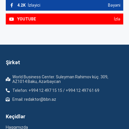
4.2K
İzləyici
Bəyəni
YOUTUBE
İzlə
Şirkət
World Business Center. Suleyman Rahimov küç. 309,
AZ1014 Baku, Azərbaycan
Telefon: +994 12 497 15 15 / +994 12 497 61 69
Email: redaktor@bbn.az
Keçidlər
Haqqımızda