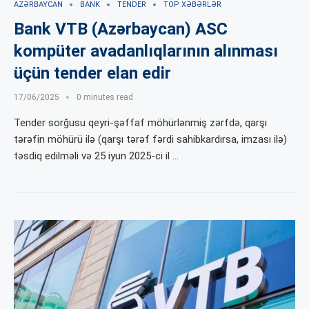
AZƏRBAYCAN
BANK
TENDER
TOP XƏBƏRLƏR
Bank VTB (Azərbaycan) ASC
kompüter avadanlıqlarının alınması
üçün tender elan edir
17/06/2025
0 minutes read
Tender sorğusu qeyri-şəffaf möhürlənmiş zərfdə, qarşı
tərəfin möhürü ilə (qarşı tərəf fərdi sahibkardırsa, imzası ilə)
təsdiq edilməli və 25 iyun 2025-ci il …