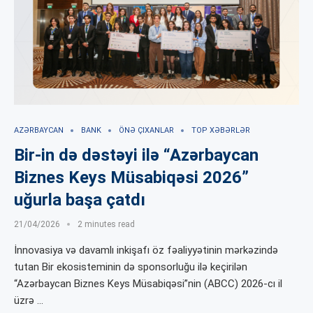
AZƏRBAYCAN
BANK
ÖNƏ ÇIXANLAR
TOP XƏBƏRLƏR
Bir-in də dəstəyi ilə “Azərbaycan
Biznes Keys Müsabiqəsi 2026”
uğurla başa çatdı
21/04/2026
2 minutes read
İnnovasiya və davamlı inkişafı öz fəaliyyətinin mərkəzində
tutan Bir ekosisteminin də sponsorluğu ilə keçirilən
“Azərbaycan Biznes Keys Müsabiqəsi”nin (ABCC) 2026-cı il
üzrə …