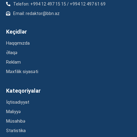
Telefon: +994 12 497 15 15 / +994 12 497 61 69
Email: redaktor@bbn.az
Keçidlər
Haqqımızda
Əlaqə
Reklam
Məxfilik siyasəti
Kateqoriyalar
İqtisadiyyat
Maliyyə
Müsahibə
Statistika