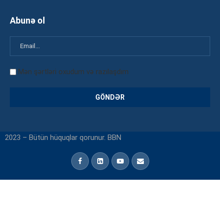
Abunə ol
Mən şərtləri oxudum və razılaşdım
2023 – Bütün hüquqlar qorunur. BBN