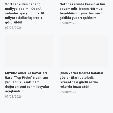
SoftBank-dən nəhəng
Neft bazarında kəskin artım
maliyyə addımı: OpenAI
davam edir: İranın Hörmüz
səhmləri qarşılığında 10
təşəbbüsü qiymətləri sərt
milyard dollarlıq kredit
şəkildə yuxarı qaldırır!
götürüldü!
07/08/2026
07/08/2026
Mizuho Amerika bazarları
Çinin xarici ticarət balansı
üzrə “Top Picks” siyahısını
gözləntiləri üstələdi:
yenilədi: Yüksək inam
İxracatdakı güclü artım
doğuran yeni səhm ideyaları
rekorda imza atdı!
açıqlandı
07/08/2026
07/08/2026