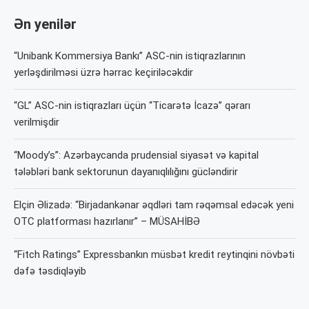
Ən yenilər
“Unibank Kommersiya Bankı” ASC-nin istiqrazlarının
yerləşdirilməsi üzrə hərrac keçiriləcəkdir
“GL” ASC-nin istiqrazları üçün “Ticarətə İcazə” qərarı
verilmişdir
“Moody’s”: Azərbaycanda prudensial siyasət və kapital
tələbləri bank sektorunun dayanıqlılığını gücləndirir
Elçin Əlizadə: “Birjadankənar əqdləri tam rəqəmsal edəcək yeni
OTC platforması hazırlanır” – MÜSAHİBƏ
“Fitch Ratings” Expressbankın müsbət kredit reytinqini növbəti
dəfə təsdiqləyib