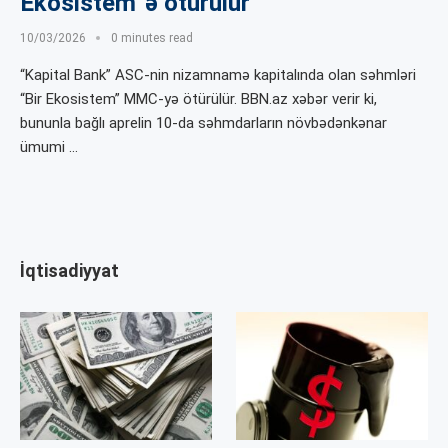
Ekosistem”ə ötürülür
10/03/2026
0 minutes read
“Kapital Bank” ASC-nin nizamnamə kapitalında olan səhmləri
“Bir Ekosistem” MMC-yə ötürülür. BBN.az xəbər verir ki,
bununla bağlı aprelin 10-da səhmdarların növbədənkənar
ümumi …
İqtisadiyyat