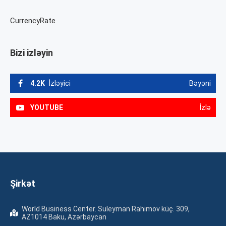
CurrencyRate
Bizi izləyin
4.2K
İzləyici
Bəyəni
YOUTUBE
İzlə
Şirkət
World Business Center. Suleyman Rahimov küç. 309,
AZ1014 Baku, Azərbaycan