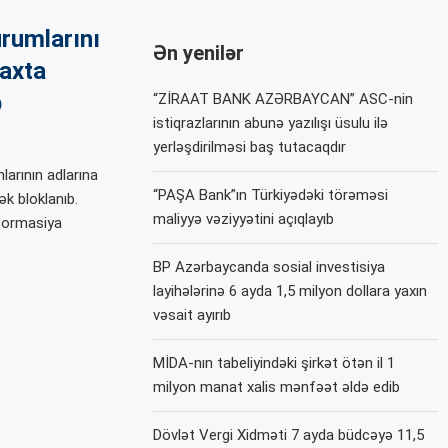
rumlarını
Ən yenilər
saxta
b
“ZİRAAT BANK AZƏRBAYCAN” ASC-nin
istiqrazlarının abunə yazılışı üsulu ilə
yerləşdirilməsi baş tutacaqdır
arının adlarına
“PAŞA Bank”ın Türkiyədəki törəməsi
k bloklanıb.
maliyyə vəziyyətini açıqlayıb
nformasiya
BP Azərbaycanda sosial investisiya
layihələrinə 6 ayda 1,5 milyon dollara yaxın
vəsait ayırıb
MİDA-nın tabeliyindəki şirkət ötən il 1
milyon manat xalis mənfəət əldə edib
Dövlət Vergi Xidməti 7 ayda büdcəyə 11,5