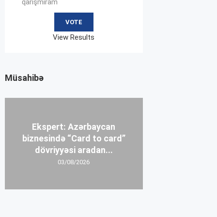
qarışmıram
View Results
Müsahibə
Ekspert: Azərbaycan
biznesində “Card to card”
dövriyyəsi aradan...
03/08/2026