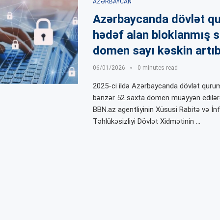
AZƏRBAYCAN
Azərbaycanda dövlət qu
hədəf alan bloklanmış 
domen sayı kəskin artı
06/01/2026
0 minutes read
2025-ci ildə Azərbaycanda dövlət quruml
bənzər 52 saxta domen müəyyən edilərə
BBN.az agentliyinin Xüsusi Rabitə və İ
Təhlükəsizliyi Dövlət Xidmətinin …