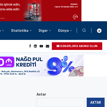
ə
Statistika
Digər
Dünya
XƏBƏRLƏRƏ ABUNƏ OLUN
Axtar
AXTAR