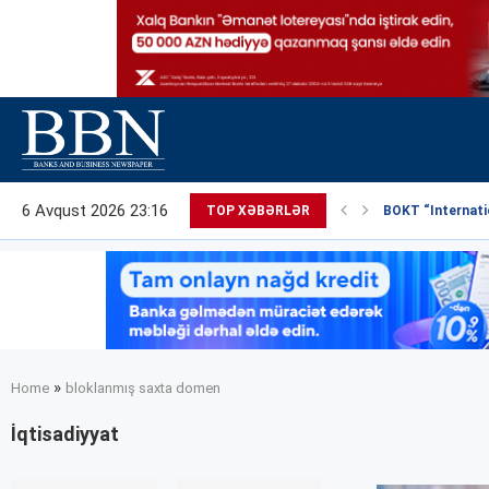
6 Avqust 2026 23:16
TOP XƏBƏRLƏR
BOKT “Internatio
»
Home
bloklanmış saxta domen
İqtisadiyyat