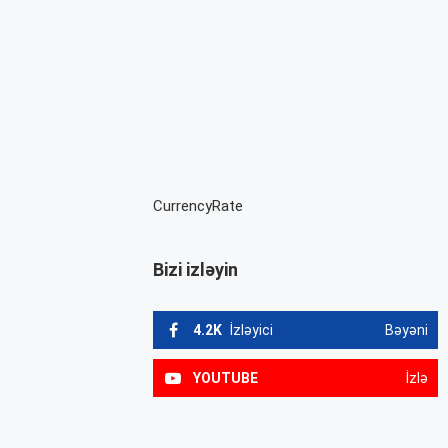
CurrencyRate
Bizi izləyin
4.2K
İzləyici
Bəyəni
YOUTUBE
İzlə