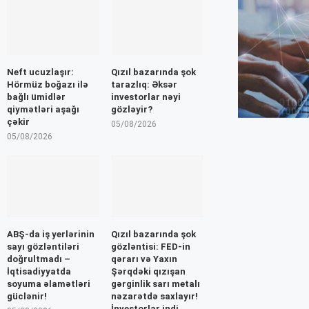
Neft ucuzlaşır:
Qızıl bazarında şok
Hörmüz boğazı ilə
tarazlıq: Əksər
bağlı ümidlər
investorlar nəyi
qiymətləri aşağı
gözləyir?
çəkir
05/08/2026
05/08/2026
ABŞ-da iş yerlərinin
Qızıl bazarında şok
sayı gözləntiləri
gözləntisi: FED-in
doğrultmadı –
qərarı və Yaxın
İqtisadiyyatda
Şərqdəki qızışan
soyuma əlamətləri
gərginlik sarı metalı
güclənir!
nəzarətdə saxlayır!
İnvestorlar indi