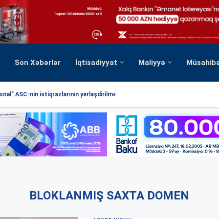
Son Xəbərlər
İqtisadiyyat
Maliyyə
Müsahib
nal” ASC-nin istiqrazlarının yerləşdirilməsi üzrə hərrac yekunlaşmışdır
BLOKLANMIŞ SAXTA DOMEN