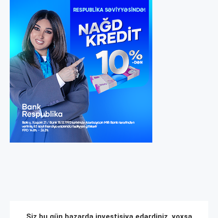
Siz bu gün bazarda investisiya edərdiniz, yoxsa