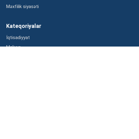
Məxfilik siyasəti
Kateqoriyalar
İqtisadiyyat
Maliyyə
Müsahibə
Statistika
Abunə ol
Mən şərtləri oxudum və razılaşdım