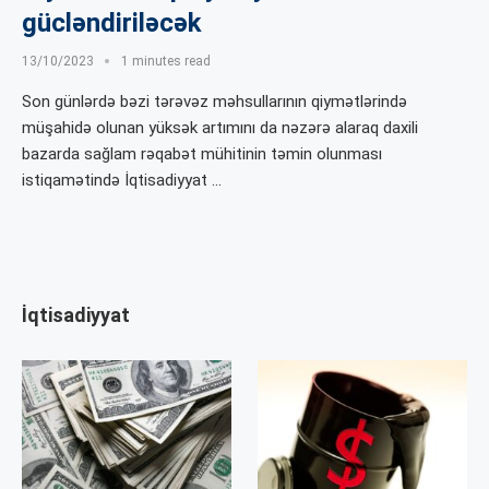
gücləndiriləcək
13/10/2023
1 minutes read
Son günlərdə bəzi tərəvəz məhsullarının qiymətlərində
müşahidə olunan yüksək artımını da nəzərə alaraq daxili
bazarda sağlam rəqabət mühitinin təmin olunması
istiqamətində İqtisadiyyat …
İqtisadiyyat