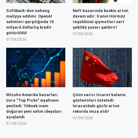
SoftBank-dən nəhəng
Neft bazarında kəskin artım
maliyyə addımı: OpenAI
davam edir: İranın Hörmüz
səhmləri qarşılığında 10
təşəbbüsü qiymətləri sərt
milyard dollarlıq kredit
şəkildə yuxarı qaldırır!
götürüldü!
07/08/2026
07/08/2026
Mizuho Amerika bazarları
Çinin xarici ticarət balansı
üzrə “Top Picks” siyahısını
gözləntiləri üstələdi:
yenilədi: Yüksək inam
İxracatdakı güclü artım
doğuran yeni səhm ideyaları
rekorda imza atdı!
açıqlandı
07/08/2026
07/08/2026