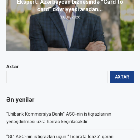
Ekspert: Azərbaycan biznesində “Card to
card” dövriyyəsi aradan...
03/08/2026
Axtar
AXTAR
Ən yenilər
“Unibank Kommersiya Bankı” ASC-nin istiqrazlarının
yerləşdirilməsi üzrə hərrac keçiriləcəkdir
“GL” ASC-nin istiqrazları üçün “Ticarətə İcazə” qərarı