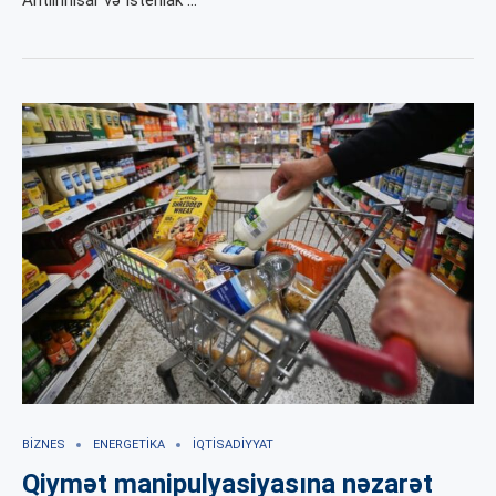
Antiinhisar və İstehlak …
BIZNES
ENERGETIKA
İQTISADIYYAT
Qiymət manipulyasiyasına nəzarət