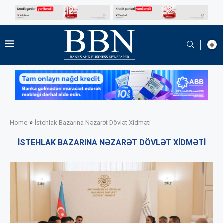
»
Home
İstehlak Bazarına Nəzarət Dövlət Xidməti
İSTEHLAK BAZARINA NƏZARƏT DÖVLƏT XIDMƏTI