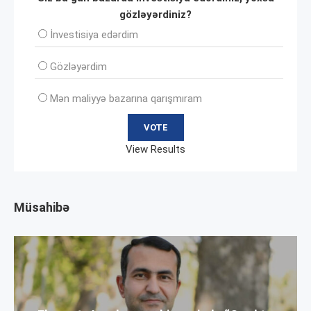
gözləyərdiniz?
İnvеstisiya edərdim
Gözləyərdim
Mən maliyyə bazarına qarışmıram
View Results
Müsahibə