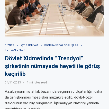
BIZNES
İQTISADIYYAT
KONFRANS VƏ GÖRÜŞLƏR
TOP XƏBƏRLƏR
Dövlət Xidmətində “Trendyol”
şirkətinin nümayədə heyəti ilə görüş
keçirilib
04/11/2023
1 minutes read
Azərbaycanın istehlak bazarında seçimin və əlçatanlığın daha
da genişlənməsi məsələləri müzakirə edilib, dövlət-özəl
dialoqunun vacibliyi vurğulanıb. İqtisadiyyat Nazirliyi yanında