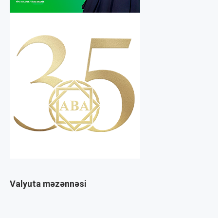
Valyuta məzənnəsi