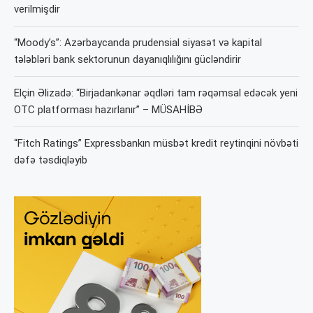
verilmişdir
“Moody’s”: Azərbaycanda prudensial siyasət və kapital
tələbləri bank sektorunun dayanıqlılığını gücləndirir
Elçin Əlizadə: “Birjadankənar əqdləri tam rəqəmsal edəcək yeni
OTC platforması hazırlanır” – MÜSAHİBƏ
“Fitch Ratings” Expressbankın müsbət kredit reytinqini növbəti
dəfə təsdiqləyib