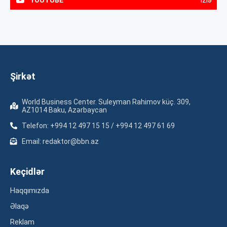
Şirkət
World Business Center. Suleyman Rahimov küç. 309,
AZ1014 Baku, Azərbaycan
Telefon: +994 12 497 15 15 / +994 12 497 61 69
Email: redaktor@bbn.az
Keçidlər
Haqqımızda
Əlaqə
Reklam