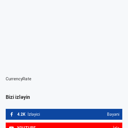
CurrencyRate
Bizi izləyin
4.2K
İzləyici
Bəyəni
YOUTUBE
İzlə