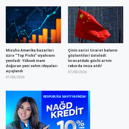
Mizuho Amerika bazarları
Çinin xarici ticarət balansı
üzrə “Top Picks” siyahısını
gözləntiləri üstələdi:
yenilədi: Yüksək inam
İxracatdakı güclü artım
doğuran yeni səhm ideyaları
rekorda imza atdı!
açıqlandı
07/08/2026
07/08/2026