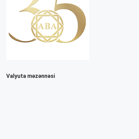
Valyuta məzənnəsi