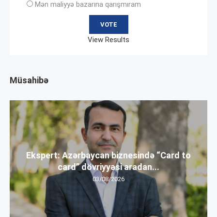
Mən maliyyə bazarına qarışmıram
View Results
Müsahibə
Ekspert: Azərbaycan biznesində “Card to
card” dövriyyəsi aradan...
03/08/2026