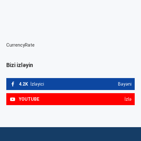
CurrencyRate
Bizi izləyin
4.2K
İzləyici
Bəyəni
YOUTUBE
İzlə