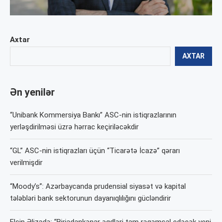
Axtar
AXTAR
Ən yenilər
“Unibank Kommersiya Bankı” ASC-nin istiqrazlarının
yerləşdirilməsi üzrə hərrac keçiriləcəkdir
“GL” ASC-nin istiqrazları üçün “Ticarətə İcazə” qərarı
verilmişdir
“Moody’s”: Azərbaycanda prudensial siyasət və kapital
tələbləri bank sektorunun dayanıqlılığını gücləndirir
Elçin Əlizadə: “Birjadankənar əqdləri tam rəqəmsal edəcək yeni