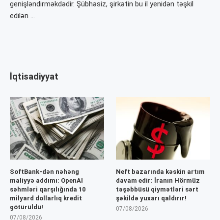
genişləndirməkdədir. Şübhəsiz, şirkətin bu il yenidən təşkil
edilən …
İqtisadiyyat
SoftBank-dən nəhəng
Neft bazarında kəskin artım
maliyyə addımı: OpenAI
davam edir: İranın Hörmüz
səhmləri qarşılığında 10
təşəbbüsü qiymətləri sərt
milyard dollarlıq kredit
şəkildə yuxarı qaldırır!
götürüldü!
07/08/2026
07/08/2026