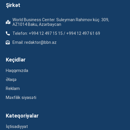
Şirkət
World Business Center. Suleyman Rahimov küç. 309,
AZ1014 Baku, Azərbaycan
Telefon: +994 12 497 15 15 / +994 12 497 61 69
Email: redaktor@bbn.az
Keçidlər
Haqqımızda
Əlaqə
Reklam
Məxfilik siyasəti
Kateqoriyalar
İqtisadiyyat