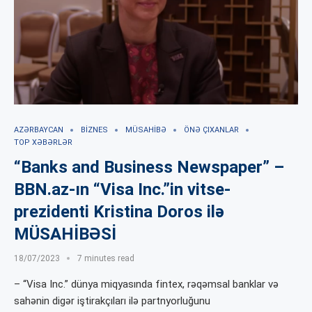
AZƏRBAYCAN
BIZNES
MÜSAHIBƏ
ÖNƏ ÇIXANLAR
TOP XƏBƏRLƏR
“Banks and Business Newspaper” –
BBN.az-ın “Visa Inc.”in vitse-
prezidenti Kristina Doros ilə
MÜSAHİBƏSİ
18/07/2023
7 minutes read
– “Visa Inc.” dünya miqyasında fintex, rəqəmsal banklar və
sahənin digər iştirakçıları ilə partnyorluğunu