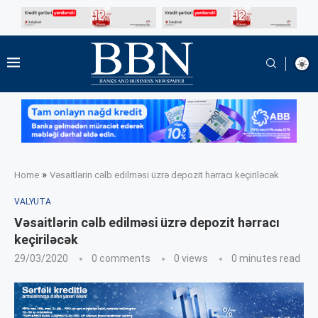
»
Home
Vəsaitlərin cəlb edilməsi üzrə depozit hərracı keçiriləcək
VALYUTA
Vəsaitlərin cəlb edilməsi üzrə depozit hərracı
keçiriləcək
29/03/2020
0 comments
0
views
0 minutes read