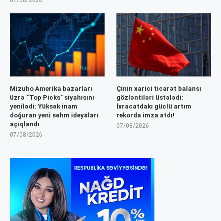
07/08/2026
Mizuho Amerika bazarları
Çinin xarici ticarət balansı
üzrə “Top Picks” siyahısını
gözləntiləri üstələdi:
yenilədi: Yüksək inam
İxracatdakı güclü artım
doğuran yeni səhm ideyaları
rekorda imza atdı!
açıqlandı
07/08/2026
07/08/2026