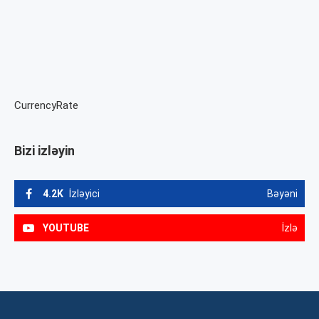
CurrencyRate
Bizi izləyin
4.2K
İzləyici
Bəyəni
YOUTUBE
İzlə