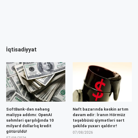
İqtisadiyyat
SoftBank-dən nəhəng
Neft bazarında kəskin artım
maliyyə addımı: OpenAI
davam edir: İranın Hörmüz
səhmləri qarşılığında 10
təşəbbüsü qiymətləri sərt
milyard dollarlıq kredit
şəkildə yuxarı qaldırır!
götürüldü!
07/08/2026