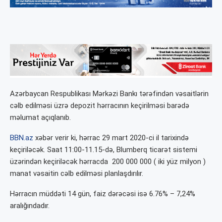
Azərbaycan Respublikası Mərkəzi Bankı tərəfindən vəsaitlərin
cəlb edilməsi üzrə depozit hərracının keçirilməsi barədə
məlumat açıqlanıb.
BBN.az
xəbər verir ki, hərrac 29 mart 2020-ci il tarixində
keçiriləcək. Saat 11:00-11.15-də, Blumberq ticarət sistemi
üzərindən keçiriləcək hərracda 200 000 000 ( iki yüz milyon )
manat vəsaitin cəlb edilməsi planlaşdırılır.
Hərracın müddəti 14 gün, faiz dərəcəsi isə 6.76% – 7,24%
aralığındadır.