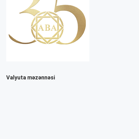
Valyuta məzənnəsi