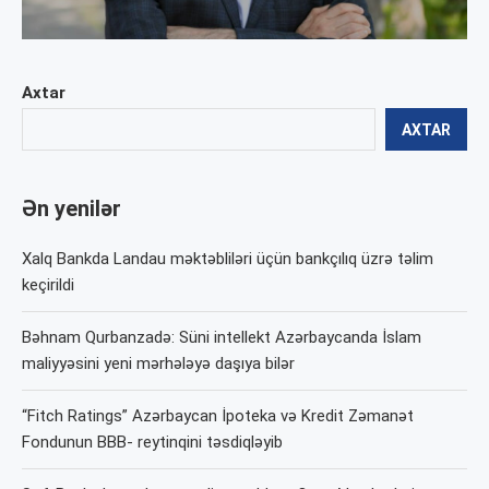
Axtar
AXTAR
Ən yenilər
Xalq Bankda Landau məktəbliləri üçün bankçılıq üzrə təlim
keçirildi
Bəhnam Qurbanzadə: Süni intellekt Azərbaycanda İslam
maliyyəsini yeni mərhələyə daşıya bilər
“Fitch Ratings” Azərbaycan İpoteka və Kredit Zəmanət
Fondunun BBB- reytinqini təsdiqləyib