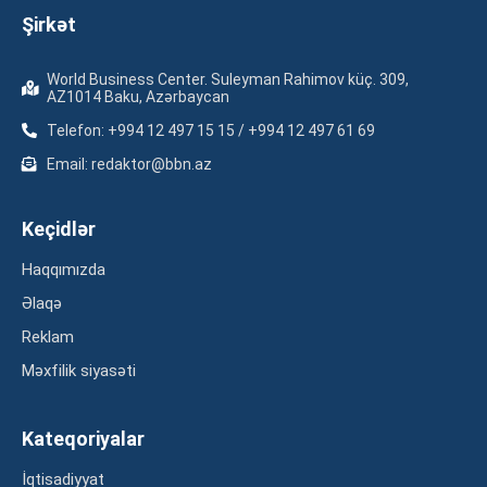
Şirkət
World Business Center. Suleyman Rahimov küç. 309,
AZ1014 Baku, Azərbaycan
Telefon: +994 12 497 15 15 / +994 12 497 61 69
Email: redaktor@bbn.az
Keçidlər
Haqqımızda
Əlaqə
Reklam
Məxfilik siyasəti
Kateqoriyalar
İqtisadiyyat