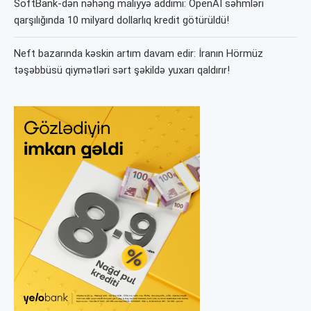
SoftBank-dən nəhəng maliyyə addımı: OpenAI səhmləri
qarşılığında 10 milyard dollarlıq kredit götürüldü!
Neft bazarında kəskin artım davam edir: İranın Hörmüz
təşəbbüsü qiymətləri sərt şəkildə yuxarı qaldırır!