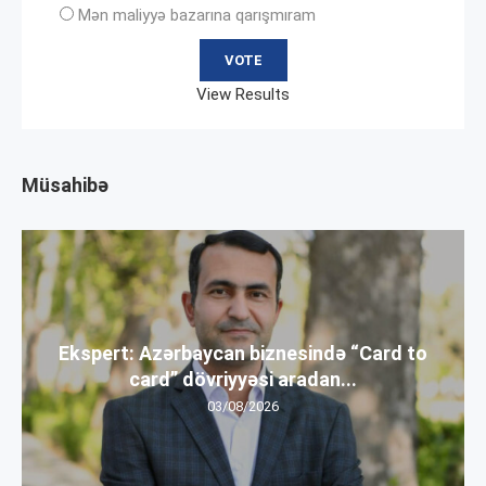
Mən maliyyə bazarına qarışmıram
View Results
Müsahibə
Ekspert: Azərbaycan biznesində “Card to
card” dövriyyəsi aradan...
03/08/2026