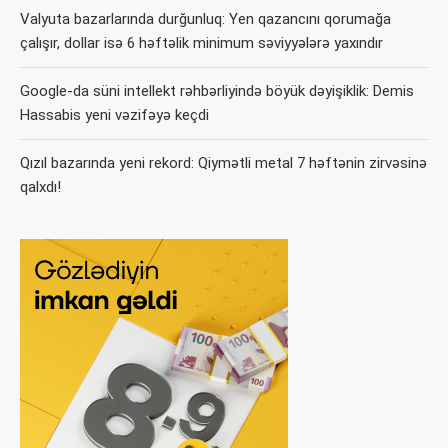
Valyuta bazarlarında durğunluq: Yen qazancını qorumağa
çalışır, dollar isə 6 həftəlik minimum səviyyələrə yaxındır
Google-da süni intellekt rəhbərliyində böyük dəyişiklik: Demis
Hassabis yeni vəzifəyə keçdi
Qızıl bazarında yeni rekord: Qiymətli metal 7 həftənin zirvəsinə
qalxdı!