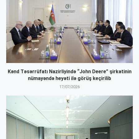
Kənd Təsərrüfatı Nazirliyində “John Deere” şirkətinin
nümayəndə heyəti ilə görüş keçirilib
17/07/2026