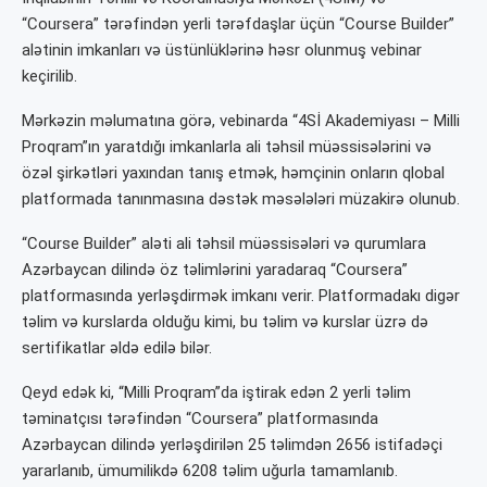
“Coursera” tərəfindən yerli tərəfdaşlar üçün “Course Builder”
alətinin imkanları və üstünlüklərinə həsr olunmuş vebinar
keçirilib.
Mərkəzin məlumatına görə, vebinarda “4Sİ Akademiyası – Milli
Proqram”ın yaratdığı imkanlarla ali təhsil müəssisələrini və
özəl şirkətləri yaxından tanış etmək, həmçinin onların qlobal
platformada tanınmasına dəstək məsələləri müzakirə olunub.
“Course Builder” aləti ali təhsil müəssisələri və qurumlara
Azərbaycan dilində öz təlimlərini yaradaraq “Coursera”
platformasında yerləşdirmək imkanı verir. Platformadakı digər
təlim və kurslarda olduğu kimi, bu təlim və kurslar üzrə də
sertifikatlar əldə edilə bilər.
Qeyd edək ki, “Milli Proqram”da iştirak edən 2 yerli təlim
təminatçısı tərəfindən “Coursera” platformasında
Azərbaycan dilində yerləşdirilən 25 təlimdən 2656 istifadəçi
yararlanıb, ümumilikdə 6208 təlim uğurla tamamlanıb.