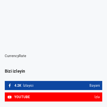
CurrencyRate
Bizi izləyin
4.2K
İzləyici
Bəyəni
YOUTUBE
İzlə