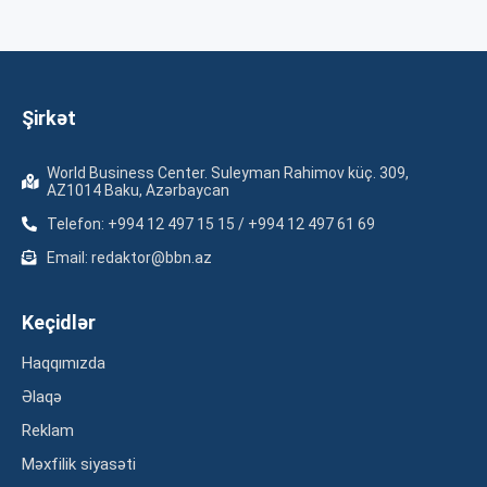
Şirkət
World Business Center. Suleyman Rahimov küç. 309,
AZ1014 Baku, Azərbaycan
Telefon: +994 12 497 15 15 / +994 12 497 61 69
Email: redaktor@bbn.az
Keçidlər
Haqqımızda
Əlaqə
Reklam
Məxfilik siyasəti