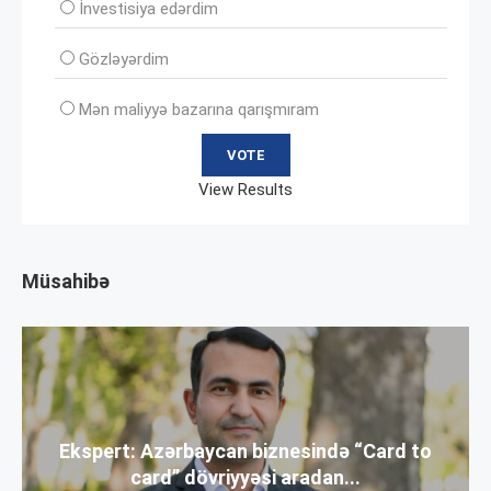
İnvеstisiya edərdim
Gözləyərdim
Mən maliyyə bazarına qarışmıram
View Results
Müsahibə
Ekspert: Azərbaycan biznesində “Card to
card” dövriyyəsi aradan...