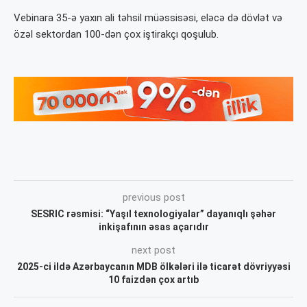
Vebinara 35-ə yaxın ali təhsil müəssisəsi, eləcə də dövlət və
özəl sektordan 100-dən çox iştirakçı qoşulub.
previous post
SESRIC rəsmisi: “Yaşıl texnologiyalar” dayanıqlı şəhər
inkişafının əsas açarıdır
next post
2025-ci ildə Azərbaycanın MDB ölkələri ilə ticarət dövriyyəsi
10 faizdən çox artıb