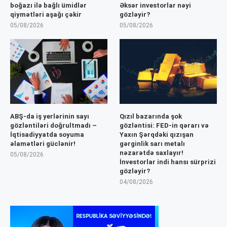
boğazı ilə bağlı ümidlər
Əksər investorlar nəyi
qiymətləri aşağı çəkir
gözləyir?
05/08/2026
05/08/2026
ABŞ-da iş yerlərinin sayı
Qızıl bazarında şok
gözləntiləri doğrultmadı –
gözləntisi: FED-in qərarı və
İqtisadiyyatda soyuma
Yaxın Şərqdəki qızışan
əlamətləri güclənir!
gərginlik sarı metalı
nəzarətdə saxlayır!
05/08/2026
İnvestorlar indi hansı sürprizi
gözləyir?
04/08/2026