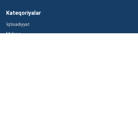
Kateqoriyalar
İqtisadiyyat
Maliyyə
Müsahibə
Statistika
Abunə ol
Mən şərtləri oxudum və razılaşdım