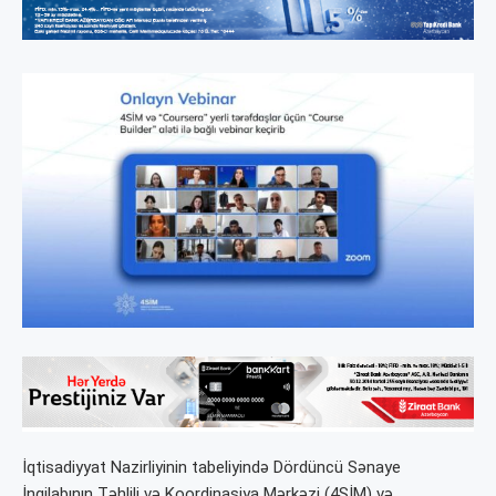
İqtisadiyyat Nazirliyinin tabeliyində Dördüncü Sənaye
İnqilabının Təhlili və Koordinasiya Mərkəzi (4SİM) və