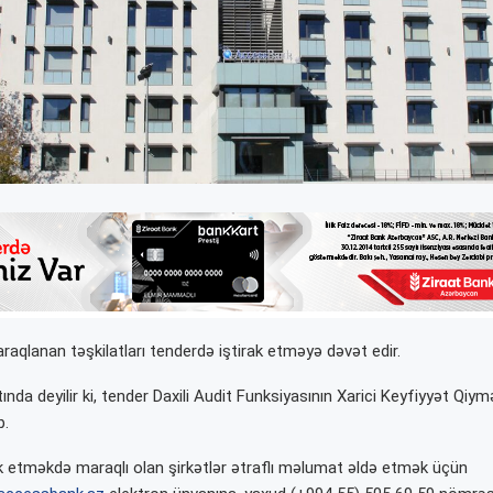
qlanan təşkilatları tenderdə iştirak etməyə dəvət edir.
da deyilir ki, tender Daxili Audit Funksiyasının Xarici Keyfiyyət Qiym
b.
k etməkdə maraqlı olan şirkətlər ətraflı məlumat əldə etmək üçün