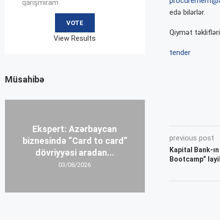
procurement@a
qarışmıram
edə bilərlər.
Qiymət təkliflər
View Results
tender
Müsahibə
Ekspert: Azərbaycan
previous post
biznesində “Card to card”
Kapital Bank-ın
dövriyyəsi aradan...
Bootcamp” layi
03/08/2026