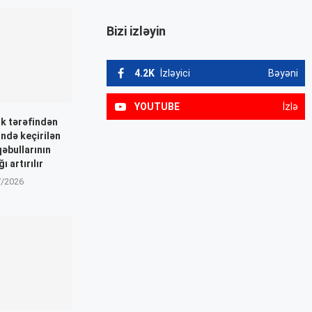
Bizi izləyin
4.2K
İzləyici
Bəyəni
YOUTUBE
İzlə
k tərəfindən
ndə keçirilən
əbullarının
ı artırılır
7/2026