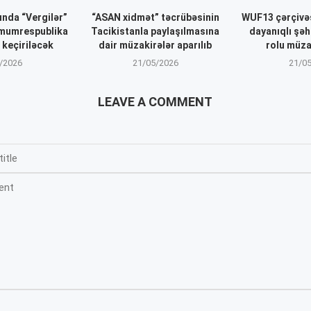
ında “Vergilər”
“ASAN xidmət” təcrübəsinin
WUF13 çərçivə
mumrespublika
Tacikistanla paylaşılmasına
dayanıqlı şəh
 keçiriləcək
dair müzakirələr aparılıb
rolu müza
/2026
21/05/2026
21/0
LEAVE A COMMENT