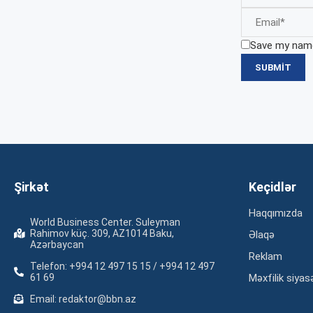
Save my name,
Şirkət
Keçidlər
Haqqımızda
World Business Center. Suleyman
Rahimov küç. 309, AZ1014 Baku,
Əlaqə
Azərbaycan
Reklam
Telefon: +994 12 497 15 15 / +994 12 497
61 69
Məxfilik siyas
Email: redaktor@bbn.az