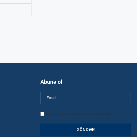
Abunə ol
Mən şərtləri oxudum və razılaşdım