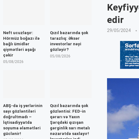
Keyfiyy
edir
29/05/2024
Neft ucuzlaşır:
Qızıl bazarında şok
Hörmüz boğazı ilə
tarazlıq: Əksər
bağlı ümidlər
investorlar nəyi
qiymətləri aşağı
gözləyir?
çəkir
05/08/2026
05/08/2026
ABŞ-da iş yerlərinin
Qızıl bazarında şok
sayı gözləntiləri
gözləntisi: FED-in
doğrultmadı –
qərarı və Yaxın
İqtisadiyyatda
Şərqdəki qızışan
soyuma əlamətləri
gərginlik sarı metalı
güclənir!
nəzarətdə saxlayır!