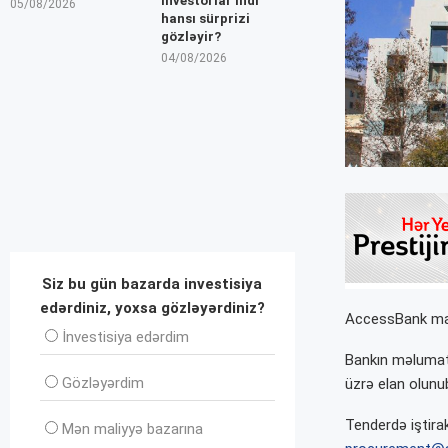
İnvestorlar indi
05/08/2026
hansı sürprizi
gözləyir?
04/08/2026
Siz bu gün bazarda investisiya
edərdiniz, yoxsa gözləyərdiniz?
AccessBank mara
İnvеstisiya edərdim
Bankın məlumatın
Gözləyərdim
üzrə elan olunu
Tenderdə iştira
Mən maliyyə bazarına