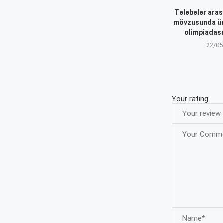
Tələbələr aras
mövzusunda ü
olimpiadası
22/05
Your rating: