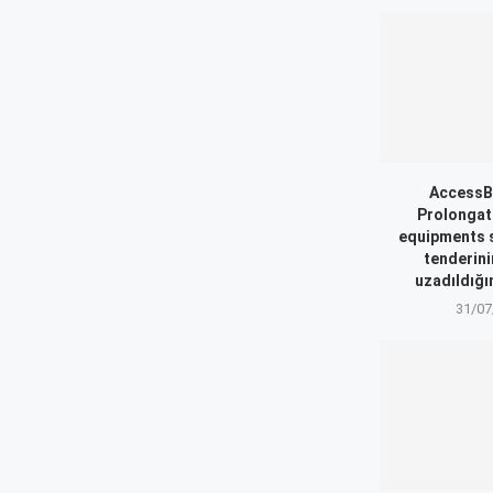
AccessB
Prolongat
equipments 
tenderini
uzadıldığın
31/07