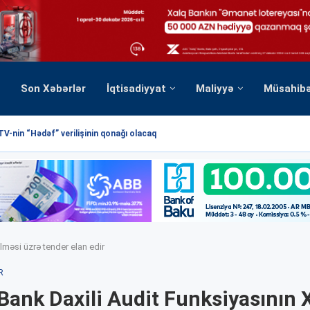
Son Xəbərlər
İqtisadiyyat
Maliyyə
Müsahib
TV-nin “Hədəf” verilişinin qonağı olacaq
lməsi üzrə tender elan edir
R
ank Daxili Audit Funksiyasının X