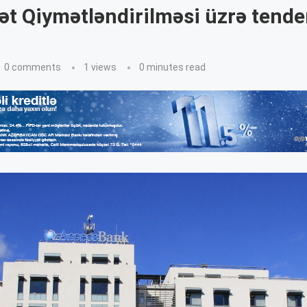
ət Qiymətləndirilməsi üzrə tende
0 comments
1
views
0 minutes read