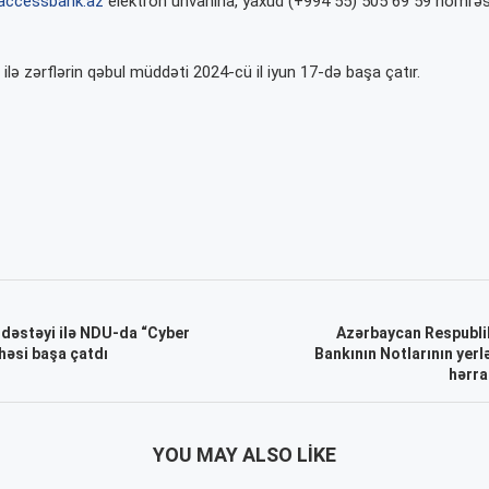
ccessbank.az
elektron ünvanına, yaxud (+994 55) 505 69 59 nömrə
i ilə zərflərin qəbul müddəti 2024-cü il iyun 17-də başa çatır.
 dəstəyi ilə NDU-da “Cyber
Azərbaycan Respubli
həsi başa çatdı
Bankının Notlarının yerl
hərra
YOU MAY ALSO LIKE