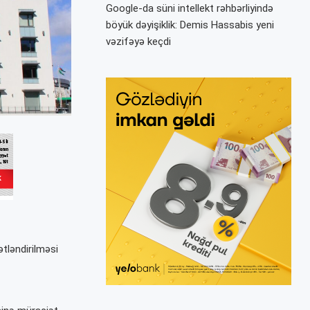
Google-da süni intellekt rəhbərliyində
böyük dəyişiklik: Demis Hassabis yeni
vəzifəyə keçdi
ətləndirilməsi