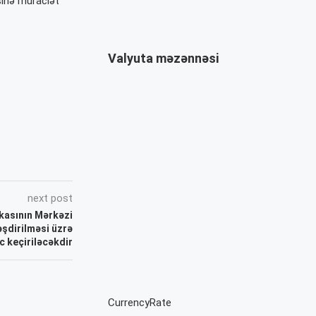
sinə müraciət
Valyuta məzənnəsi
next post
kasının Mərkəzi
əşdirilməsi üzrə
c keçiriləcəkdir
CurrencyRate