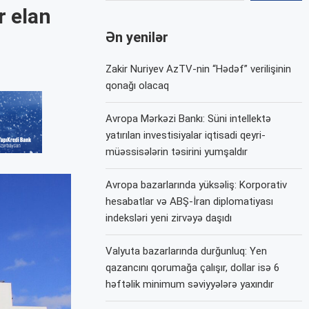
r elan
Ən yenilər
Zakir Nuriyev AzTV-nin “Hədəf” verilişinin
qonağı olacaq
Avropa Mərkəzi Bankı: Süni intellektə
yatırılan investisiyalar iqtisadi qeyri-
müəssisələrin təsirini yumşaldır
Avropa bazarlarında yüksəliş: Korporativ
hesabatlar və ABŞ-İran diplomatiyası
indeksləri yeni zirvəyə daşıdı
Valyuta bazarlarında durğunluq: Yen
qazancını qorumağa çalışır, dollar isə 6
həftəlik minimum səviyyələrə yaxındır