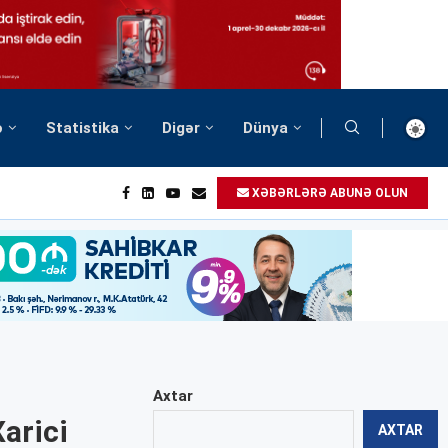
ə
Statistika
Digər
Dünya
XƏBƏRLƏRƏ ABUNƏ OLUN
Axtar
arici
AXTAR