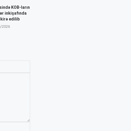
sində KOB-ların
ər inkişafında
kirə edilib
5/2026