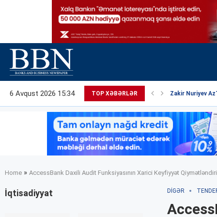
6 Avqust 2026 15:34
TOP XƏBƏRLƏR
Zakir Nuriyev Az
»
Home
AccessBank Daxili Audit Funksiyasının Xarici Keyfiyyət Qiymətləndiri
DIGƏR
TENDE
İqtisadiyyat
AccessB