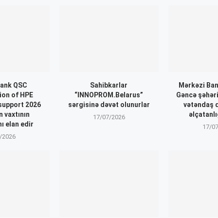
ank QSC
Sahibkarlar
Mərkəzi Ban
ion of HPE
“INNOPROM.Belarus”
Gəncə şəhəri
support 2026
sərgisinə dəvət olunurlar
vətəndaş q
n vaxtının
əlçatanlığ
17/07/2026
ı elan edir
17/0
/2026