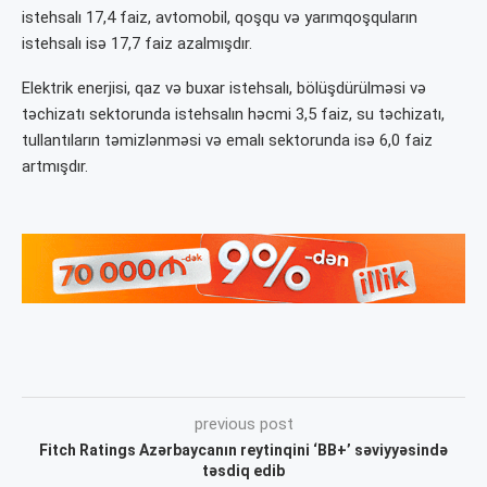
istehsalı 17,4 faiz, avtomobil, qoşqu və yarımqoşquların
istehsalı isə 17,7 faiz azalmışdır.
Elektrik enerjisi, qaz və buxar istehsalı, bölüşdürülməsi və
təchizatı sektorunda istehsalın həcmi 3,5 faiz, su təchizatı,
tullantıların təmizlənməsi və emalı sektorunda isə 6,0 faiz
artmışdır.
previous post
Fitch Ratings Azərbaycanın reytinqini ‘BB+’ səviyyəsində
təsdiq edib