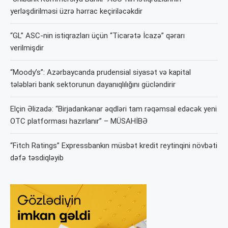
yerləşdirilməsi üzrə hərrac keçiriləcəkdir
“GL” ASC-nin istiqrazları üçün “Ticarətə İcazə” qərarı
verilmişdir
“Moody’s”: Azərbaycanda prudensial siyasət və kapital
tələbləri bank sektorunun dayanıqlılığını gücləndirir
Elçin Əlizadə: “Birjadankənar əqdləri tam rəqəmsal edəcək yeni
OTC platforması hazırlanır” – MÜSAHİBƏ
“Fitch Ratings” Expressbankın müsbət kredit reytinqini növbəti
dəfə təsdiqləyib