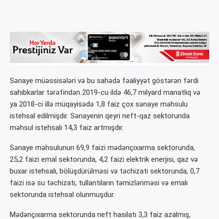
Sənaye müəssisələri və bu sahədə fəaliyyət göstərən fərdi
sahibkarlar tərəfindən 2019-cu ildə 46,7 milyard manatlıq və
ya 2018-ci illə müqayisədə 1,8 faiz çox sənaye məhsulu
istehsal edilmişdir. Sənayenin qeyri neft-qaz sektorunda
məhsul istehsalı 14,3 faiz artmışdır.
Sənaye məhsulunun 69,9 faizi mədənçıxarma sektorunda,
25,2 faizi emal sektorunda, 4,2 faizi elektrik enerjisi, qaz və
buxar istehsalı, bölüşdürülməsi və təchizatı sektorunda, 0,7
faizi isə su təchizatı, tullantıların təmizlənməsi və emalı
sektorunda istehsal olunmuşdur.
Mədənçıxarma sektorunda neft hasilatı 3,3 faiz azalmış,