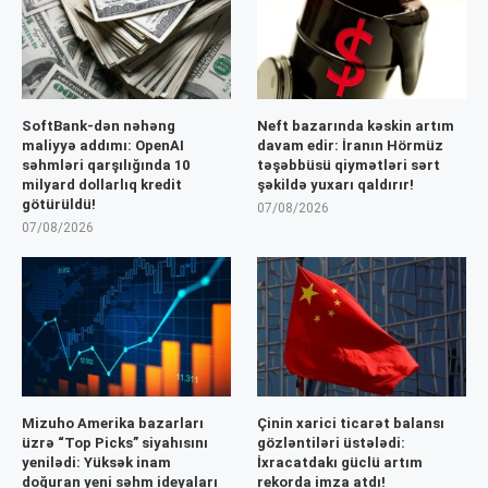
SoftBank-dən nəhəng
Neft bazarında kəskin artım
maliyyə addımı: OpenAI
davam edir: İranın Hörmüz
səhmləri qarşılığında 10
təşəbbüsü qiymətləri sərt
milyard dollarlıq kredit
şəkildə yuxarı qaldırır!
götürüldü!
07/08/2026
07/08/2026
Mizuho Amerika bazarları
Çinin xarici ticarət balansı
üzrə “Top Picks” siyahısını
gözləntiləri üstələdi:
yenilədi: Yüksək inam
İxracatdakı güclü artım
doğuran yeni səhm ideyaları
rekorda imza atdı!