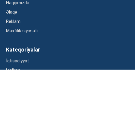
Haqqımızda
Əlaqə
Reklam
Məxfilik siyasəti
Kateqoriyalar
İqtisadiyyat
Maliyyə
Müsahibə
Statistika
Abunə ol