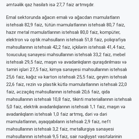
əmtəəlik qaz hasilatı isə 27,7 faiz artmışdır.
Emal sektorunda ağacın emalı və ağacdan məmulatların
istehsalı 82,9 faiz, tütün məmulatlarının istehsalı 80,7 faiz,
hazır metal məmulatlarının istehsalı 80,0 faiz, kompüter,
elektron və optik məhsulların istehsalı 51,8 faiz, poliqrafiya
məhsullarının istehsalı 42,2 faiz, içkilərin istehsalı 41,4 faiz,
toxuculuq sənayesi məhsullarının istehsalı 33,2 faiz, mebel
istehsalı 29,5 faiz, maşın və avadanlıqların quraşdırılması və
təmiri işləri 27,5 faiz, kimya sənayesi məhsullarının istehsalı
25,6 faiz, kağız və karton istehsalı 25,5 faiz, geyim istehsalı
22,6 faiz, rezin və plastik kütlə məmulatlarının istehsalı 22,0
faiz, əczaçılıq məhsullarının istehsalı 20,6 faiz, qida
məhsullarının istehsalı 10,8 faiz, tikinti materiallarının istehsalı
5,0 faiz, elektrik avadanlıqlarının istehsalı 1,1 faiz, maşın və
avadanlıqların istehsalı 1,0 faiz artmış, dəri və dəri
məmulatlarının, ayaqqabıların istehsalı 2,9 faiz, neft
məhsullarının istehsalı 3,2 faiz, metallurgiya sənayesi
məhsullarının istehsalı 9,5 faiz, sair nəqliyyat vasitələrinin