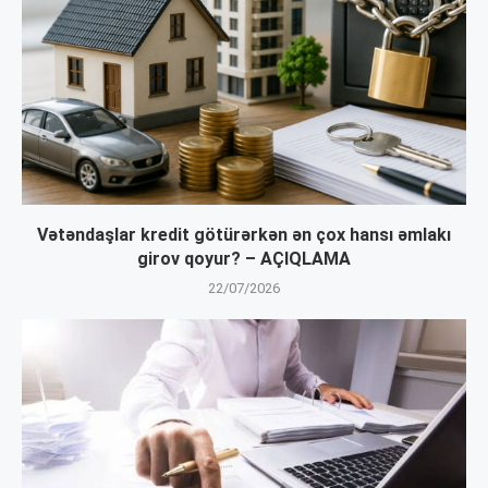
Vətəndaşlar kredit götürərkən ən çox hansı əmlakı
girov qoyur? – AÇIQLAMA
22/07/2026