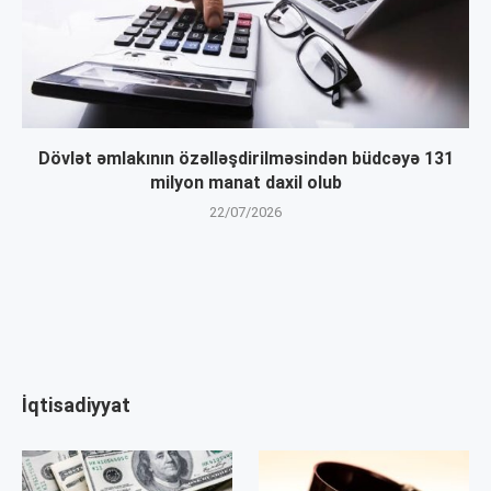
Dövlət əmlakının özəlləşdirilməsindən büdcəyə 131
milyon manat daxil olub
22/07/2026
İqtisadiyyat