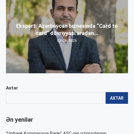
Ekspert: Azərbaycan biznesində “Card to
card” dövriyyəsi aradan...
03/08/2026
Axtar
AXTAR
Ən yenilər
“Unibank Kommersiya Bankı” ASC-nin istiqrazlarının