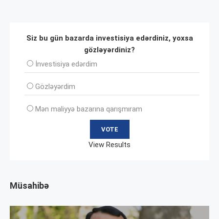
Siz bu gün bazarda investisiya edərdiniz, yoxsa
gözləyərdiniz?
İnvеstisiya edərdim
Gözləyərdim
Mən maliyyə bazarına qarışmıram
View Results
Müsahibə