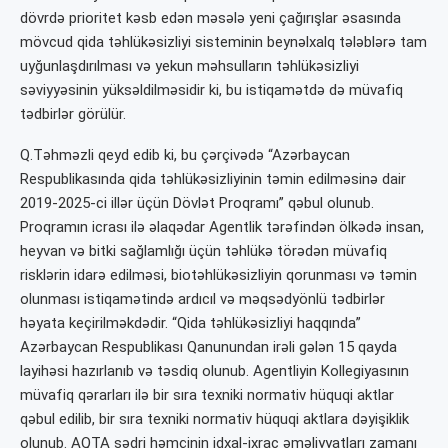
dövrdə prioritet kəsb edən məsələ yeni çağırışlar əsasında
mövcud qida təhlükəsizliyi sisteminin beynəlxalq tələblərə tam
uyğunlaşdırılması və yekun məhsulların təhlükəsizliyi
səviyyəsinin yüksəldilməsidir ki, bu istiqamətdə də müvafiq
tədbirlər görülür.
Q.Təhməzli qeyd edib ki, bu çərçivədə “Azərbaycan
Respublikasında qida təhlükəsizliyinin təmin edilməsinə dair
2019-2025-ci illər üçün Dövlət Proqramı” qəbul olunub.
Proqramın icrası ilə əlaqədar Agentlik tərəfindən ölkədə insan,
heyvan və bitki sağlamlığı üçün təhlükə törədən müvafiq
risklərin idarə edilməsi, biotəhlükəsizliyin qorunması və təmin
olunması istiqamətində ardıcıl və məqsədyönlü tədbirlər
həyata keçirilməkdədir. “Qida təhlükəsizliyi haqqında”
Azərbaycan Respublikası Qanunundan irəli gələn 15 qayda
layihəsi hazırlanıb və təsdiq olunub. Agentliyin Kollegiyasının
müvafiq qərarları ilə bir sıra texniki normativ hüquqi aktlar
qəbul edilib, bir sıra texniki normativ hüquqi aktlara dəyişiklik
olunub. AQTA sədri həmçinin idxal-ixrac əməliyyatları zamanı