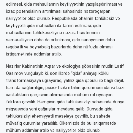
edilməsi, qida məhsullarının keyfiyyətinin yaxşılaşdırılması və
ixrac potensialının artırılması sahəsində nəzərəçarpan
nailiyyətlər əldə olunub. Respublikada əhalinin təhlükəsiz və
keyfiyyətli qida məhsulları ilə təmin edilməsi, qida
məhsullarının təhlükəsizliyinə nəzarət sisteminin
səmərəliliyinin daha da artırılması, qida sənayesinin daha
rəqabətli və beynəlxalq bazarlarda daha nüfuzlu olması
istiqamətində addımlar atılıb.
Nazirlər Kabinetinin Aqrar və ekologiya şöbəsinin müdiri Lətif
Qasımov vurğulayıb ki, son illərdə “qida” anlayışı köklü
transformasiyaya uğrayaraq, yalnız qida qəbulu ilə bağlı deyil,
həm də sağlamlığın, psixo-fiziki rifahın qorunmasında və bəzi
xəstəliklərin qarşısının alınmasında mühüm rol oynayan
faktora çevrilib. Həmçinin qida təhlükəsizliyi sahəsində dünya
miqyasında yeni çağırışlar meydana gəlib. Dünyada qida
təhlükəsizliyi əhəmiyyətli məsələyə çevrilib, bu sahədə
müvafiq qurumlar yaradılıb. Ölkəmizdə də bu istiqamətdə
mühüm addımlar atılıb və nailiyyətlər əldə olunub.