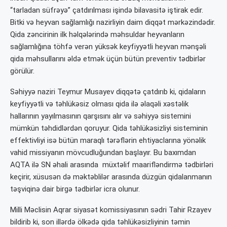
“tarladan süfrəyə” çatdırılması işində bilavasitə iştirak edir.
Bitki və heyvan sağlamlığı nazirliyin daim diqqət mərkəzindədir.
Qida zəncirinin ilk həlqələrində məhsuldar heyvanların
sağlamlığına töhfə verən yüksək keyfiyyətli heyvan mənşəli
qida məhsullarını əldə etmək üçün bütün preventiv tədbirlər
görülür.
Səhiyyə naziri Teymur Musayev diqqətə çatdırıb ki, qidaların
keyfiyyətli və təhlükəsiz olması qida ilə əlaqəli xəstəlik
hallarının yayılmasının qarşısını alır və səhiyyə sistemini
mümkün təhdidlərdən qoruyur. Qida təhlükəsizliyi sisteminin
effektivliyi isə bütün maraqlı tərəflərin ehtiyaclarına yönəlik
vahid missiyanın mövcudluğundan başlayır. Bu baxımdan
AQTA ilə SN əhali arasında müxtəlif maarifləndirmə tədbirləri
keçirir, xüsusən də məktəblilər arasında düzgün qidalanmanın
təşviqinə dair birgə tədbirlər icra olunur.
Milli Məclisin Aqrar siyasət komissiyasının sədri Tahir Rzayev
bildirib ki, son illərdə ölkədə qida təhlükəsizliyinin təmin