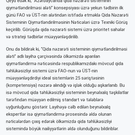
Qeyd edək ki, “Azərbaycanda qida nəzarəti sisteminin
qiymətləndirilməsi aləti” konsepsiyası üzrə yekun tədbirin ilk
günü FAO və ÜST-nin alətindən istifadə etməklə Qida Nəzarəti
Sisteminin Qiymətləndirilməsinin Nəticələri üzrə Texniki Görüş
keçirilib. Görüşdə qida nəzarəti sistemi üzrə prioritet sahələr
və strateji tədbirlər müəyyənləşdirilib.
Onu da bildirək ki, “Qida nəzarəti sisteminin qiymətləndirilməsi
aləti” adlı layihə çərçivəsində ölkəmizdə aparılan
qiymətləndirmə nəticəsində respublikamızdakı mövcud qida
təhlükəsizliyi sistemi üzrə FAO-nun və ÜST-nin
müəyyənləşdirdiyi ideal sistemlərin 25 səriştəsinin
(kompetensiya) nəzərə alındığı və işlək olduğu aşkarlanıb. Bu
isə mövcud qida təhlükəsizliyi sisteminin beynəlxalq təşkilatlar
tərəfindən müəyyən edilmiş standart və tələblərə
uyğunluğunu göstərir. Layihəyə cəlb edilən beynəlxalq
ekspertlər isə qiymətləndirmə prosesində əldə olunan
nəticələrdən çıxış edərək ölkəmizdə qida təhlükəsizliyi
sistemində böyük nailiyyətlərin əldə olunduğunu bildiriblər.