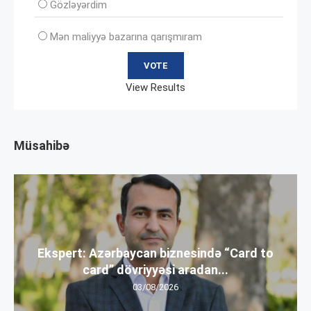
Gözləyərdim
Mən maliyyə bazarına qarışmıram
View Results
Müsahibə
Ekspert: Azərbaycan biznesində “Card to
card” dövriyyəsi aradan...
03/08/2026