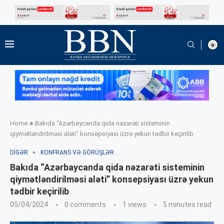
»
Home
Bakıda “Azərbaycanda qida nəzarəti sisteminin
qiymətləndirilməsi aləti” konsepsiyası üzrə yekun tədbir keçirilib
DIGƏR
KONFRANS VƏ GÖRÜŞLƏR
Bakıda “Azərbaycanda qida nəzarəti sisteminin
qiymətləndirilməsi aləti” konsepsiyası üzrə yekun
tədbir keçirilib
05/04/2024
0 comments
1
views
5 minutes read