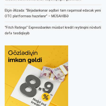
Elçin Əlizadə: “Birjadankənar əqdləri tam rəqəmsal edəcək yeni
OTC platforması hazırlanır” – MÜSAHİBƏ
“Fitch Ratings” Expressbankın müsbət kredit reytinqini növbəti
dəfə təsdiqləyib