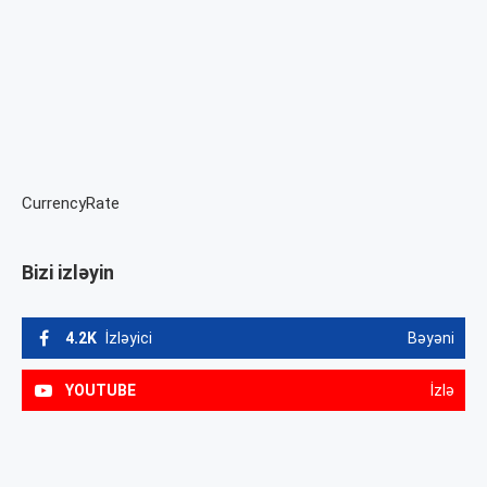
CurrencyRate
Bizi izləyin
4.2K
İzləyici
Bəyəni
YOUTUBE
İzlə