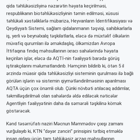
qida təhlükəsizliyinə nəzarətin həyata keçirilməsi,
respublikanın biotəhlükəsizliyinin təmin edilməsi, xüsusi
təhlükəli xəstəliklərlə mübarizə, Heyvanların İdentifikasiyası və
Qeydiyyatı Sistemi, sağlam qidalanmanın təşviqi, sahibkarlarla
iş, yerli və beynəlxalq təşkilatlarla, eləcə də müxtəlif ölkələrin
müvafiq qurumları ilə əməkdaşlıq, ölkəmizdən Avropa
İttifaqına fındıq məhsullarının ixracı sahələrində həyata
keçirilən işlər, eləcə də AQTİ-nin fəaliyyəti barədə görüş
iştirakçılarını məlumatlandırıb. Həmçinin bildirib ki, ötən 5 il
ərzində müasir qida təhlükəsizliyi sisteminin qurulması ilə bağlı
görülən işlərin və sistemin qiymətləndirilməsinin aparılması
AQTA üçün çox önəmli olub. Çünki növbəti atılacaq addımlar,
təkmilləşdirilməli olan sahələrdə əldə ediləcək nəticələr
Agentliyin fəaliyyətinin daha da səmərəli təşkilinə kömək
göstərəcək.
Kənd təsərrüfatı naziri Məcnun Məmmədov çıxışı zamanı
vurğulayıb ki, KTN “dəyər zənciri” prinsipini tətbiq etməklə
insan qidası üçün tam təhlükəsiz ərzaq məhsullarının