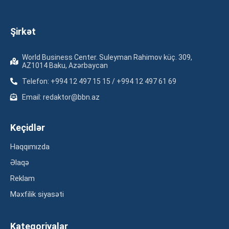
Şirkət
World Business Center. Suleyman Rahimov küç. 309,
AZ1014 Baku, Azərbaycan
Telefon: +994 12 497 15 15 / +994 12 497 61 69
Email: redaktor@bbn.az
Keçidlər
Haqqımızda
Əlaqə
Reklam
Məxfilik siyasəti
Kateqoriyalar