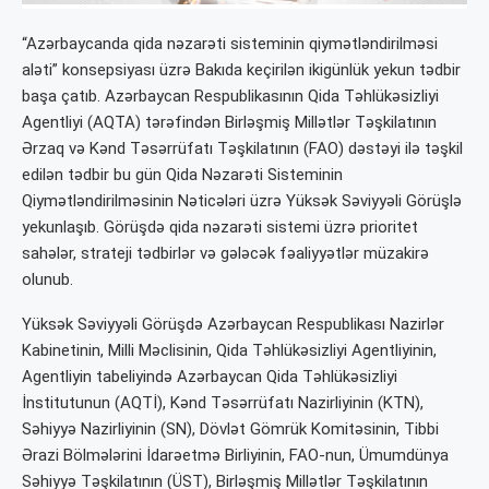
“Azərbaycanda qida nəzarəti sisteminin qiymətləndirilməsi
aləti” konsepsiyası üzrə Bakıda keçirilən ikigünlük yekun tədbir
başa çatıb. Azərbaycan Respublikasının Qida Təhlükəsizliyi
Agentliyi (AQTA) tərəfindən Birləşmiş Millətlər Təşkilatının
Ərzaq və Kənd Təsərrüfatı Təşkilatının (FAO) dəstəyi ilə təşkil
edilən tədbir bu gün Qida Nəzarəti Sisteminin
Qiymətləndirilməsinin Nəticələri üzrə Yüksək Səviyyəli Görüşlə
yekunlaşıb. Görüşdə qida nəzarəti sistemi üzrə prioritet
sahələr, strateji tədbirlər və gələcək fəaliyyətlər müzakirə
olunub.
Yüksək Səviyyəli Görüşdə Azərbaycan Respublikası Nazirlər
Kabinetinin, Milli Məclisinin, Qida Təhlükəsizliyi Agentliyinin,
Agentliyin tabeliyində Azərbaycan Qida Təhlükəsizliyi
İnstitutunun (AQTİ), Kənd Təsərrüfatı Nazirliyinin (KTN),
Səhiyyə Nazirliyinin (SN), Dövlət Gömrük Komitəsinin, Tibbi
Ərazi Bölmələrini İdarəetmə Birliyinin, FAO-nun, Ümumdünya
Səhiyyə Təşkilatının (ÜST), Birləşmiş Millətlər Təşkilatının