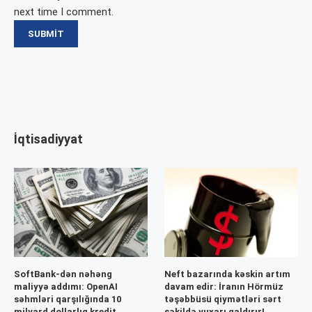
next time I comment.
İqtisadiyyat
SoftBank-dən nəhəng
Neft bazarında kəskin artım
maliyyə addımı: OpenAI
davam edir: İranın Hörmüz
səhmləri qarşılığında 10
təşəbbüsü qiymətləri sərt
milyard dollarlıq kredit
şəkildə yuxarı qaldırır!