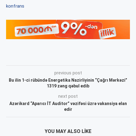
konfrans
previous post
Bu ilin 1-ci rübündə Energetika Nazirliyinin “Çağrı Mərkəzi”
1319 zəng qəbul edib
next post
Azərikard “Aparıcı İT Auditor” vəzifəsi üzrə vakansiya elan
edir
YOU MAY ALSO LIKE