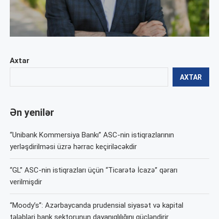
Axtar
AXTAR
Ən yenilər
“Unibank Kommersiya Bankı” ASC-nin istiqrazlarının
yerləşdirilməsi üzrə hərrac keçiriləcəkdir
“GL” ASC-nin istiqrazları üçün “Ticarətə İcazə” qərarı
verilmişdir
“Moody’s”: Azərbaycanda prudensial siyasət və kapital
tələbləri bank sektorunun dayanıqlılığını gücləndirir