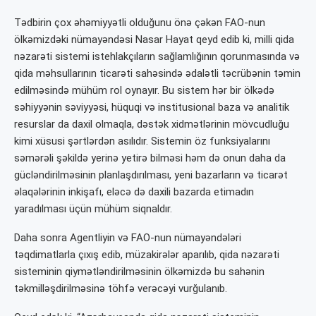
Tədbirin çox əhəmiyyətli olduğunu önə çəkən FAO-nun
ölkəmizdəki nümayəndəsi Nasar Hayat qeyd edib ki, milli qida
nəzarəti sistemi istehlakçıların sağlamlığının qorunmasında və
qida məhsullarının ticarəti sahəsində ədalətli təcrübənin təmin
edilməsində mühüm rol oynayır. Bu sistem hər bir ölkədə
səhiyyənin səviyyəsi, hüquqi və institusional baza və analitik
resurslar da daxil olmaqla, dəstək xidmətlərinin mövcudluğu
kimi xüsusi şərtlərdən asılıdır. Sistemin öz funksiyalarını
səmərəli şəkildə yerinə yetirə bilməsi həm də onun daha da
gücləndirilməsinin planlaşdırılması, yeni bazarların və ticarət
əlaqələrinin inkişafı, eləcə də daxili bazarda etimadın
yaradılması üçün mühüm siqnaldır.
Daha sonra Agentliyin və FAO-nun nümayəndələri
təqdimatlarla çıxış edib, müzakirələr aparılıb, qida nəzarəti
sisteminin qiymətləndirilməsinin ölkəmizdə bu sahənin
təkmilləşdirilməsinə töhfə verəcəyi vurğulanıb.