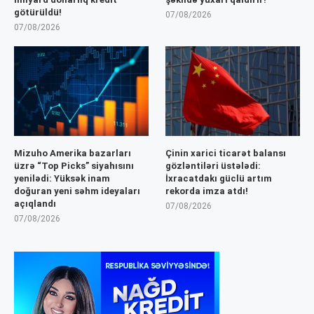
götürüldü!
07/08/2026
07/08/2026
Mizuho Amerika bazarları
Çinin xarici ticarət balansı
üzrə “Top Picks” siyahısını
gözləntiləri üstələdi:
yenilədi: Yüksək inam
İxracatdakı güclü artım
doğuran yeni səhm ideyaları
rekorda imza atdı!
açıqlandı
07/08/2026
07/08/2026