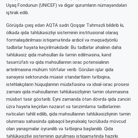
Uşaq Fondunun (UNICEF) və digər qurumların nümayəndələri
iştirak edib.
Görüşdə çıxış edən AQTA sədri Qoşqar Təhməzli bildirib ki,
ölkədə qida təhlükəsizliyi sisteminin institusional olaraq
formalaşdırılması istiqamətində ardıcıl və məqsədyönlü
tədbirlər həyata keçirilməkdədir. Bu tədbirlər əhalinin daha
təhlükəsiz qida məhsulları ilə təmin edilməsinə, kənd
təsərrüfatı və qida məhsullarının ixrac potensialının
artırılmasına mühüm töhfələr verib. Görülən işlər qida
sənayesi sektorunda müasir standartların tətbiqinə,
istehlakçıların hüquqlarının müdafiəsinə və idxal-ixrac prosesi
zamanı qida məhsullarının təhlükəsizliyinin təmin olunmasına
müsbət təsir göstərib. Eyni zamanda ötən dövrdə qida zənciri
üzrə həyata keçirilən nəzarət və tənzimləmə tədbirlərinin
nəticələri təhlil edilib, qida məhsullarının təhlükəsizliyinin təmin
olunması sahəsində qabaqcıl beynəlxalq təcrübədə mövcud
olan yanaşmalar öyrənilib və tətbiqinə başlanılıb. Qida
təhlükəsizliyi sisteminin qurulması istiqamətində hazırkı