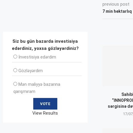
previous post
7 min hektarlıq
Siz bu gün bazarda investisiya
edərdiniz, yoxsa gözləyərdiniz?
İnvеstisiya edərdim
Gözləyərdim
Mən maliyyə bazarına
qarışmıram
Sahib
“INNOPROM
sərgisinə də
View Results
17/07