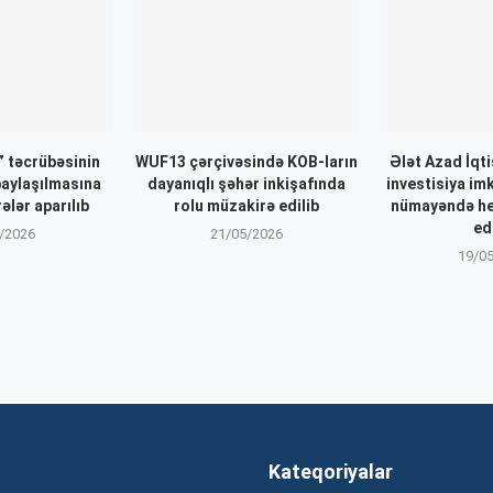
 təcrübəsinin
WUF13 çərçivəsində KOB-ların
Ələt Azad İqt
paylaşılmasına
dayanıqlı şəhər inkişafında
investisiya im
ələr aparılıb
rolu müzakirə edilib
nümayəndə he
ed
/2026
21/05/2026
19/0
Kateqoriyalar