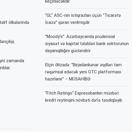
keçiriləcəkdir
“GL” ASC-nin istiqrazları üçün “Ticarətə
əlif ölkələrində
İcazə” qərarı verilmişdir
“Moody’s”: Azərbaycanda prudensial
nçiliyi,
siyasət və kapital tələbləri bank sektorunun
dayanıqlılığını gücləndirir
 Eyni zamanda
Elçin Əlizadə: “Birjadankənar əqdləri tam
ıblar.
rəqəmsal edəcək yeni OTC platforması
hazırlanır” – MÜSAHİBƏ
“Fitch Ratings” Expressbankın müsbət
kredit reytinqini növbəti dəfə təsdiqləyib