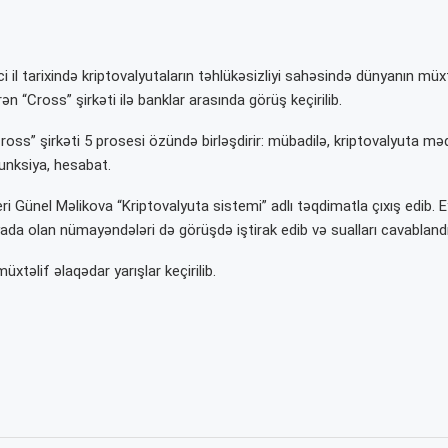
i il tarixində kriptovalyutaların təhlükəsizliyi sahəsində dünyanın müxt
ən “Cross” şirkəti ilə banklar arasında görüş keçirilib.
ross” şirkəti 5 prosesi özündə birləşdirir: mübadilə, kriptovalyuta mədə
funksiya, hesabat.
ri Günel Məlikova “Kriptovalyuta sistemi” adlı təqdimatla çıxış edib.
ada olan nümayəndələri də görüşdə iştirak edib və sualları cavablandır
xtəlif əlaqədar yarışlar keçirilib.