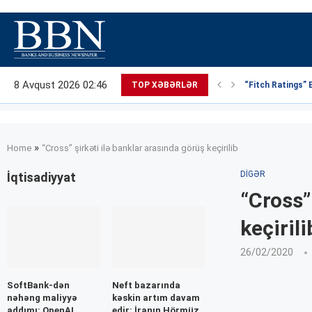
8 Avqust 2026 02:46
TOP XƏBƏRLƏR
“Fitch Ratings” 
»
Home
“Cross” şirkəti ilə banklar arasında görüş keçirilib
DIGƏR
İqtisadiyyat
“Cross”
keçirili
26/02/2020
SoftBank-dən
Neft bazarında
nəhəng maliyyə
kəskin artım davam
addımı: OpenAI
edir: İranın Hörmüz