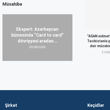
Müsahibə
Ekspert: Azərbaycan
biznesində “Card to card”
“ASAN xidmət”
dövriyyəsi aradan...
Tacikistanla 
dair müzakir
03/08/2026
21/05
Şirkət
Keçidlər