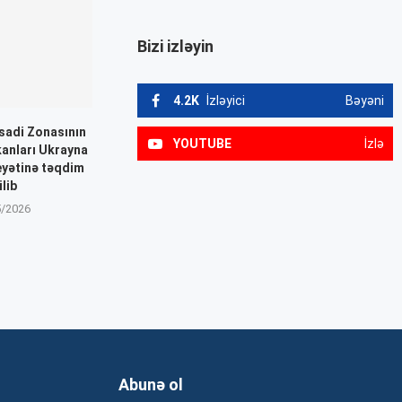
Bizi izləyin
4.2K
İzləyici
Bəyəni
isadi Zonasının
YOUTUBE
İzlə
kanları Ukrayna
yətinə təqdim
ilib
5/2026
Abunə ol