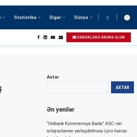
ə
Statistika
Digər
Dünya
XƏBƏRLƏRƏ ABUNƏ OLUN
Axtar
ş
AXTAR
Ən yenilər
“Unibank Kommersiya Bankı” ASC-nin
istiqrazlarının yerləşdirilməsi üzrə hərrac