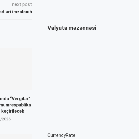
next post
dləri imzalanıb
Valyuta məzənnəsi
ında “Vergilər”
mumrespublika
 keçiriləcək
5/2026
CurrencyRate