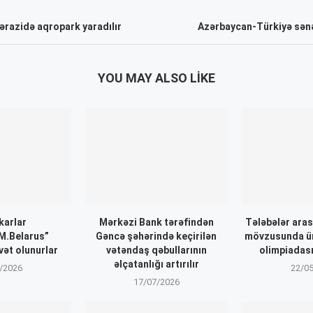
 ərazidə aqropark yaradılır
Azərbaycan-Türkiyə sənə
YOU MAY ALSO LIKE
karlar
Mərkəzi Bank tərəfindən
Tələbələr aras
.Belarus”
Gəncə şəhərində keçirilən
mövzusunda ü
vət olunurlar
vətəndaş qəbullarının
olimpiadası
əlçatanlığı artırılır
/2026
22/0
17/07/2026