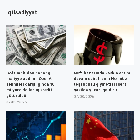
İqtisadiyyat
SoftBank-dən nəhəng
Neft bazarında kəskin artım
maliyyə addımı: OpenAI
davam edir: İranın Hörmüz
səhmləri qarşılığında 10
təşəbbüsü qiymətləri sərt
milyard dollarlıq kredit
şəkildə yuxarı qaldırır!
götürüldü!
07/08/2026
07/08/2026