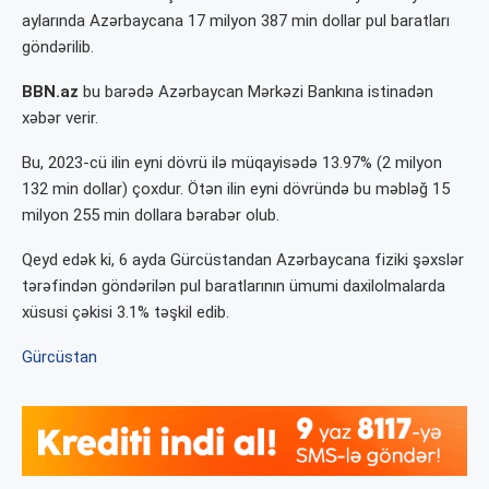
aylarında Azərbaycana 17 milyon 387 min dollar pul baratları
göndərilib.
BBN.az
bu barədə Azərbaycan Mərkəzi Bankına istinadən
xəbər verir.
Bu, 2023-cü ilin eyni dövrü ilə müqayisədə 13.97% (2 milyon
132 min dollar) çoxdur. Ötən ilin eyni dövründə bu məbləğ 15
milyon 255 min dollara bərabər olub.
Qeyd edək ki, 6 ayda Gürcüstandan Azərbaycana fiziki şəxslər
tərəfindən göndərilən pul baratlarının ümumi daxilolmalarda
xüsusi çəkisi 3.1% təşkil edib.
Gürcüstan