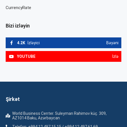
CurrencyRate
Bizi izləyin
4.2K
İzləyici
Bəyəni
YOUTUBE
İzlə
Şirkət
World Business Center. Suleyman Rahimov küç. 309,
AZ1014 Baku, Azərbaycan
Telefon: +994 12 497 15 15 / +994 12 497 61 69