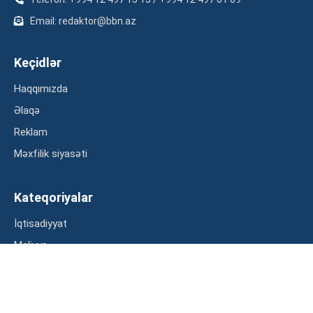
Email: redaktor@bbn.az
Keçidlər
Haqqımızda
Əlaqə
Reklam
Məxfilik siyasəti
Kateqoriyalar
İqtisadiyyat
Maliyyə
Müsahibə
Statistika