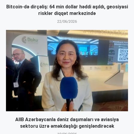
Bitcoin-də dirçəliş: 64 min dollar həddi aşıldı, geosiyasi
risklər diqqət mərkəzində
22/06/2026
AIIB Azərbaycanla dəniz daşımaları və aviasiya
sektoru üzrə əməkdaşlığı genişləndirəcək