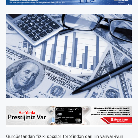
Gürcüstandan fiziki şəxslər tərəfindən cari ilin yanvar-iyun