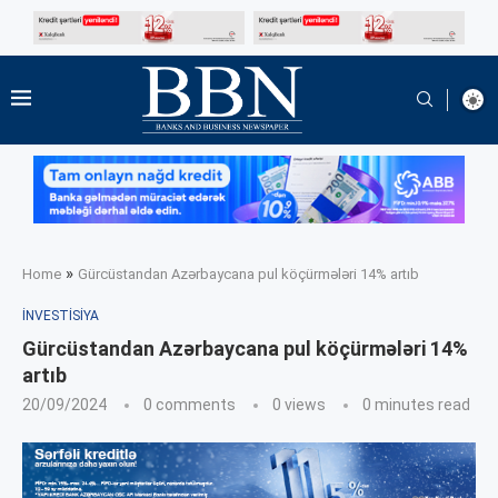
»
Home
Gürcüstandan Azərbaycana pul köçürmələri 14% artıb
İNVESTISIYA
Gürcüstandan Azərbaycana pul köçürmələri 14%
artıb
20/09/2024
0 comments
0
views
0 minutes read