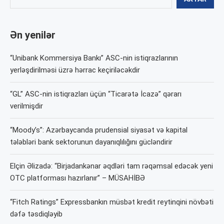
Ən yenilər
“Unibank Kommersiya Bankı” ASC-nin istiqrazlarının
yerləşdirilməsi üzrə hərrac keçiriləcəkdir
“GL” ASC-nin istiqrazları üçün “Ticarətə İcazə” qərarı
verilmişdir
“Moody’s”: Azərbaycanda prudensial siyasət və kapital
tələbləri bank sektorunun dayanıqlılığını gücləndirir
Elçin Əlizadə: “Birjadankənar əqdləri tam rəqəmsal edəcək yeni
OTC platforması hazırlanır” – MÜSAHİBƏ
“Fitch Ratings” Expressbankın müsbət kredit reytinqini növbəti
dəfə təsdiqləyib