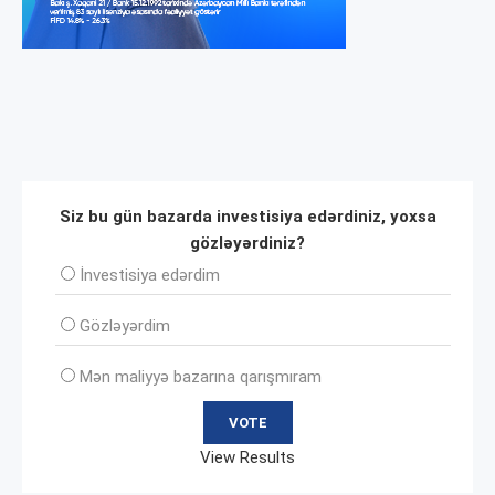
Siz bu gün bazarda investisiya edərdiniz, yoxsa
gözləyərdiniz?
İnvеstisiya edərdim
Gözləyərdim
Mən maliyyə bazarına qarışmıram
View Results