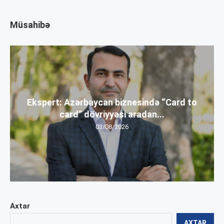
Müsahibə
Ekspert: Azərbaycan biznesində “Card to
card” dövriyyəsi aradan...
03/08/2026
Axtar
AXTAR