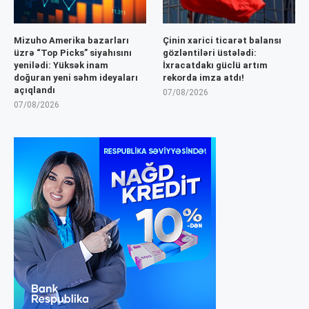
Mizuho Amerika bazarları
Çinin xarici ticarət balansı
üzrə “Top Picks” siyahısını
gözləntiləri üstələdi:
yenilədi: Yüksək inam
İxracatdakı güclü artım
doğuran yeni səhm ideyaları
rekorda imza atdı!
açıqlandı
07/08/2026
07/08/2026