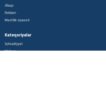
Əlaqə
Reklam
Məxfilik siyasəti
Kateqoriyalar
İqtisadiyyat
Maliyyə
Müsahibə
Statistika
Abunə ol
Mən şərtləri oxudum və razılaşdım