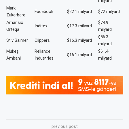
milyard
Mark
Facebook
$22.1 milyard
$72 milyard
Zukerberq
Amansio
$74.9
Inditex
$17.3 milyard
Orteqa
milyard
$56.3
Stiv Balmer
Clippers
$16.3 milyard
milyard
Mukeş
Reliance
$61.4
$16.1 milyard
Ambani
Industries
milyard
previous post