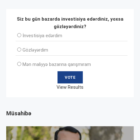
Siz bu gün bazarda investisiya edərdiniz, yoxsa
gözləyərdiniz?
İnvеstisiya edərdim
Gözləyərdim
Mən maliyyə bazarına qarışmıram
View Results
Müsahibə