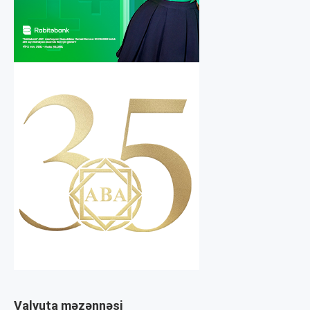
Valyuta məzənnəsi