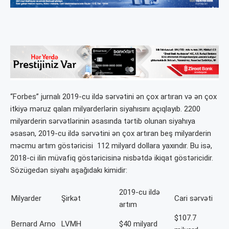
“Forbes” jurnalı 2019-cu ildə sərvətini ən çox artıran və ən çox
itkiyə məruz qalan milyarderlərin siyahısını açıqlayıb. 2200
milyarderin sərvətlərinin əsasında tərtib olunan siyahıya
əsasən, 2019-cu ildə sərvətini ən çox artıran beş milyarderin
məcmu artım göstəricisi 112 milyard dollara yaxındır. Bu isə,
2018-ci ilin müvafiq göstəricisinə nisbətdə ikiqat göstəricidir.
Sözügedən siyahı aşağıdakı kimidir:
2019-cu ildə
Milyarder
Şirkət
Cari sərvəti
artım
$107.7
Bernard Arno
LVMH
$40 milyard