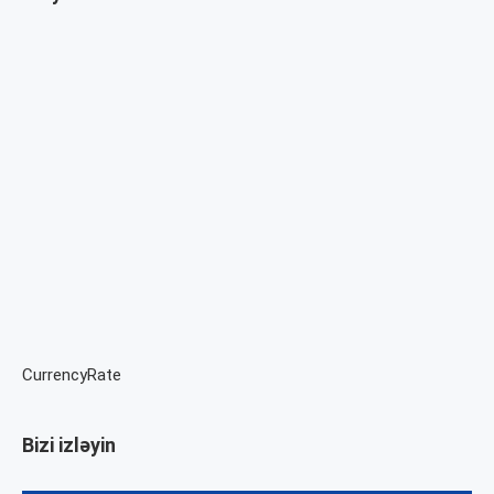
CurrencyRate
Bizi izləyin