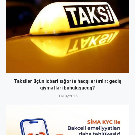
Taksilər üçün icbari sığorta haqqı artırılır: gediş
qiymətləri bahalaşacaq?
03/04/2026