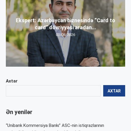
Ekspert: Azərbaycan biznesində “Card to
card” dövriyyəsi aradan...
03/08/2026
Axtar
AXTAR
Ən yenilər
“Unibank Kommersiya Bankı” ASC-nin istiqrazlarının