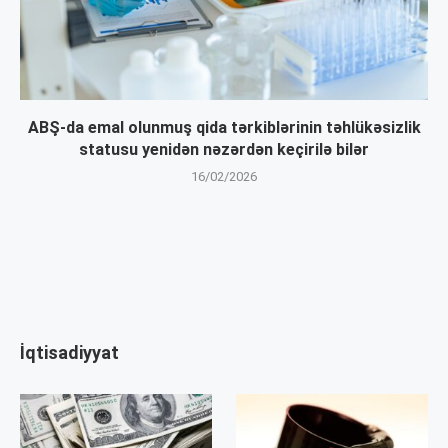
ABŞ-da emal olunmuş qida tərkiblərinin təhlükəsizlik
statusu yenidən nəzərdən keçirilə bilər
16/02/2026
İqtisadiyyat