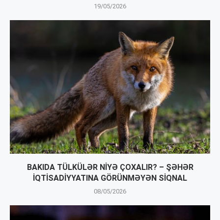
19/05/2026
BAKIDA TÜLKÜLƏR NİYƏ ÇOXALIR? – ŞƏHƏR
İQTİSADİYYATINA GÖRÜNMƏYƏN SİQNAL
08/05/2026