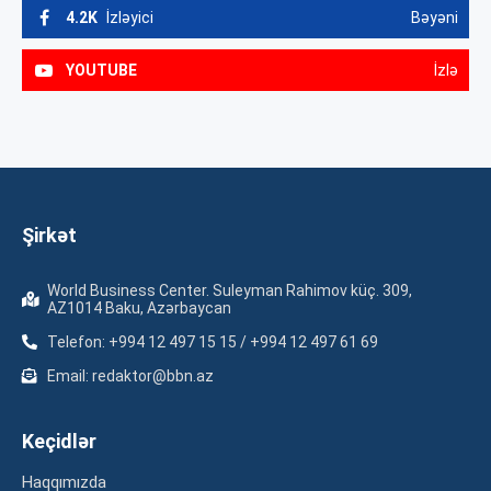
4.2K
İzləyici
Bəyəni
YOUTUBE
İzlə
Şirkət
World Business Center. Suleyman Rahimov küç. 309,
AZ1014 Baku, Azərbaycan
Telefon: +994 12 497 15 15 / +994 12 497 61 69
Email: redaktor@bbn.az
Keçidlər
Haqqımızda