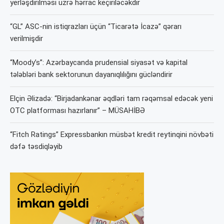
yerləşdirilməsi üzrə hərrac keçiriləcəkdir
“GL” ASC-nin istiqrazları üçün “Ticarətə İcazə” qərarı
verilmişdir
“Moody’s”: Azərbaycanda prudensial siyasət və kapital
tələbləri bank sektorunun dayanıqlılığını gücləndirir
Elçin Əlizadə: “Birjadankənar əqdləri tam rəqəmsal edəcək yeni
OTC platforması hazırlanır” – MÜSAHİBƏ
“Fitch Ratings” Expressbankın müsbət kredit reytinqini növbəti
dəfə təsdiqləyib