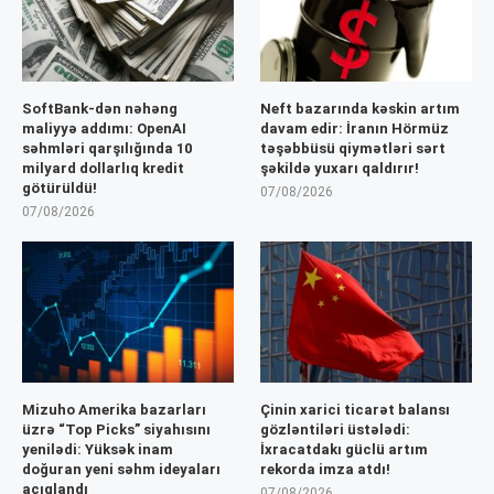
SoftBank-dən nəhəng
Neft bazarında kəskin artım
maliyyə addımı: OpenAI
davam edir: İranın Hörmüz
səhmləri qarşılığında 10
təşəbbüsü qiymətləri sərt
milyard dollarlıq kredit
şəkildə yuxarı qaldırır!
götürüldü!
07/08/2026
07/08/2026
Mizuho Amerika bazarları
Çinin xarici ticarət balansı
üzrə “Top Picks” siyahısını
gözləntiləri üstələdi:
yenilədi: Yüksək inam
İxracatdakı güclü artım
doğuran yeni səhm ideyaları
rekorda imza atdı!
açıqlandı
07/08/2026