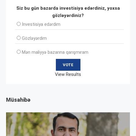
Siz bu gün bazarda investisiya edərdiniz, yoxsa
gözləyərdiniz?
İnvеstisiya edərdim
Gözləyərdim
Mən maliyyə bazarına qarışmıram
View Results
Müsahibə