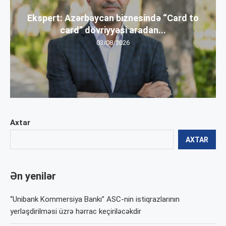
Ekspert: Azərbaycan biznesində “Card to
card” dövriyyəsi aradan...
03/08/2026
Axtar
AXTAR
Ən yenilər
“Unibank Kommersiya Bankı” ASC-nin istiqrazlarının
yerləşdirilməsi üzrə hərrac keçiriləcəkdir