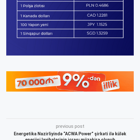
previous post
Energetika Nazirliyində “ACWA Power” şirkəti ilə külək
enerjisi layihələrinin icrası müzakirə olunub