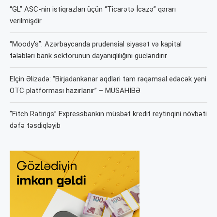
“GL” ASC-nin istiqrazları üçün “Ticarətə İcazə” qərarı
verilmişdir
“Moody’s”: Azərbaycanda prudensial siyasət və kapital
tələbləri bank sektorunun dayanıqlılığını gücləndirir
Elçin Əlizadə: “Birjadankənar əqdləri tam rəqəmsal edəcək yeni
OTC platforması hazırlanır” – MÜSAHİBƏ
“Fitch Ratings” Expressbankın müsbət kredit reytinqini növbəti
dəfə təsdiqləyib