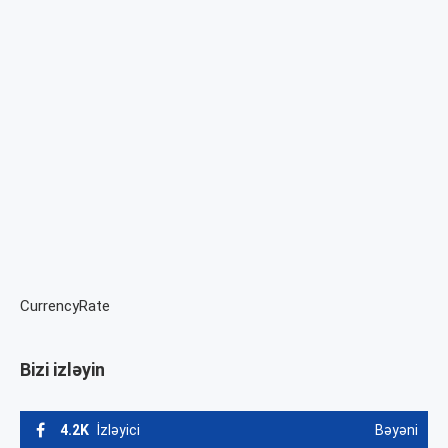
CurrencyRate
Bizi izləyin
4.2K
İzləyici
Bəyəni