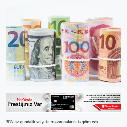
BBN.az gündəlik valyuta məzənnələrini təqdim edir