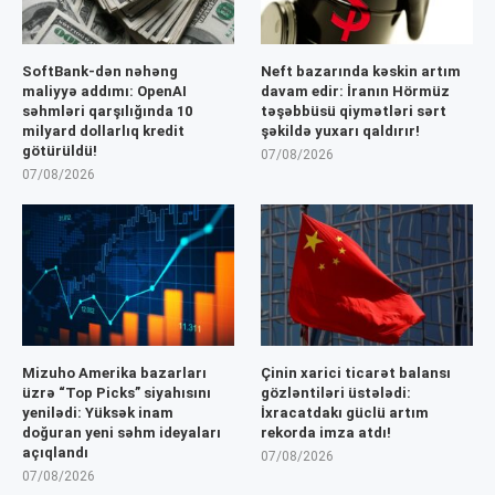
SoftBank-dən nəhəng
Neft bazarında kəskin artım
maliyyə addımı: OpenAI
davam edir: İranın Hörmüz
səhmləri qarşılığında 10
təşəbbüsü qiymətləri sərt
milyard dollarlıq kredit
şəkildə yuxarı qaldırır!
götürüldü!
07/08/2026
07/08/2026
Mizuho Amerika bazarları
Çinin xarici ticarət balansı
üzrə “Top Picks” siyahısını
gözləntiləri üstələdi:
yenilədi: Yüksək inam
İxracatdakı güclü artım
doğuran yeni səhm ideyaları
rekorda imza atdı!
açıqlandı
07/08/2026
07/08/2026