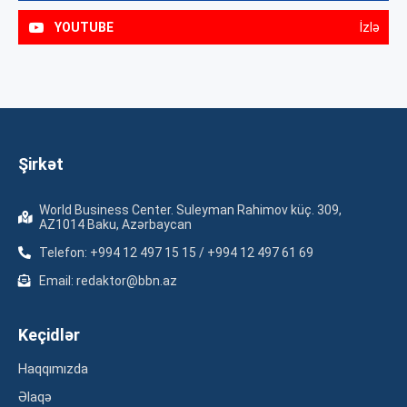
YOUTUBE
İzlə
Şirkət
World Business Center. Suleyman Rahimov küç. 309,
AZ1014 Baku, Azərbaycan
Telefon: +994 12 497 15 15 / +994 12 497 61 69
Email: redaktor@bbn.az
Keçidlər
Haqqımızda
Əlaqə