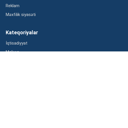
Reklam
Məxfilik siyasəti
Kateqoriyalar
İqtisadiyyat
Maliyyə
Müsahibə
Statistika
Abunə ol
Mən şərtləri oxudum və razılaşdım