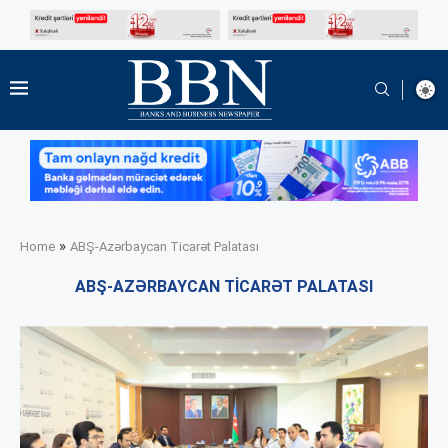
»
Home
ABŞ-Azərbaycan Ticarət Palatası
ABŞ-AZƏRBAYCAN TICARƏT PALATASI