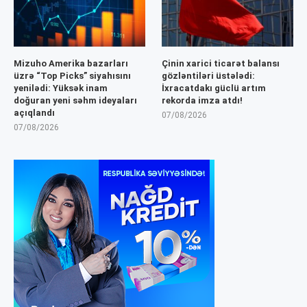
Mizuho Amerika bazarları
Çinin xarici ticarət balansı
üzrə “Top Picks” siyahısını
gözləntiləri üstələdi:
yenilədi: Yüksək inam
İxracatdakı güclü artım
doğuran yeni səhm ideyaları
rekorda imza atdı!
açıqlandı
07/08/2026
07/08/2026