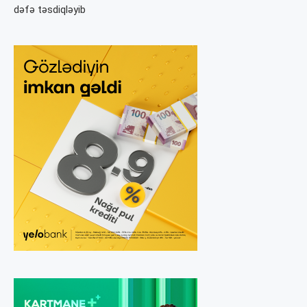
dəfə təsdiqləyib