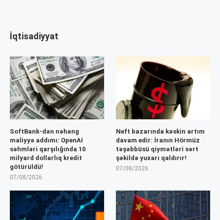
İqtisadiyyat
SoftBank-dən nəhəng
Neft bazarında kəskin artım
maliyyə addımı: OpenAI
davam edir: İranın Hörmüz
səhmləri qarşılığında 10
təşəbbüsü qiymətləri sərt
milyard dollarlıq kredit
şəkildə yuxarı qaldırır!
götürüldü!
07/08/2026
07/08/2026