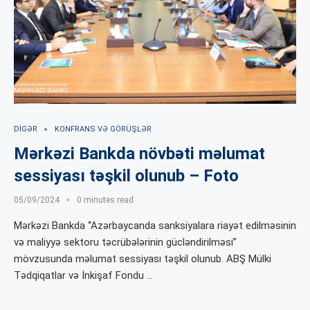
DIGƏR
KONFRANS VƏ GÖRÜŞLƏR
Mərkəzi Bankda növbəti məlumat
sessiyası təşkil olunub – Foto
05/09/2024
0 minutes read
Mərkəzi Bankda “Azərbaycanda sanksiyalara riayət edilməsinin
və maliyyə sektoru təcrübələrinin gücləndirilməsi”
mövzusunda məlumat sessiyası təşkil olunub. ABŞ Mülki
Tədqiqatlar və İnkişaf Fondu …