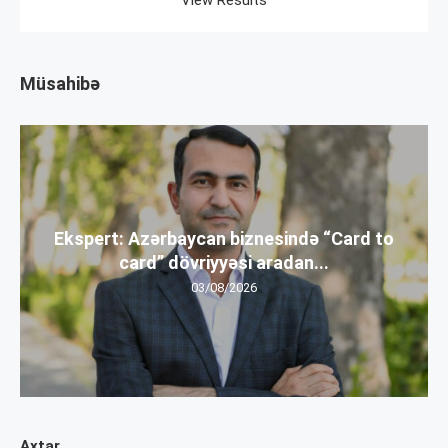
Müsahibə
Ekspert: Azərbaycan biznesində “Card to
card” dövriyyəsi aradan...
03/08/2026
Axtar