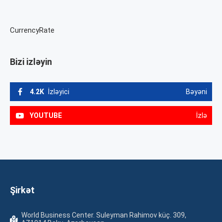
CurrencyRate
Bizi izləyin
4.2K
İzləyici
Bəyəni
YOUTUBE
İzlə
Şirkət
World Business Center. Suleyman Rahimov küç. 309,