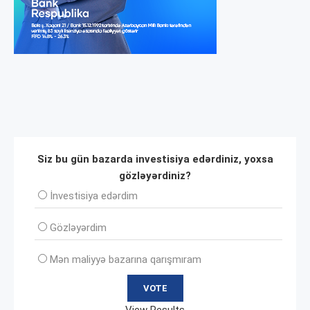
Siz bu gün bazarda investisiya edərdiniz, yoxsa
gözləyərdiniz?
İnvеstisiya edərdim
Gözləyərdim
Mən maliyyə bazarına qarışmıram
View Results