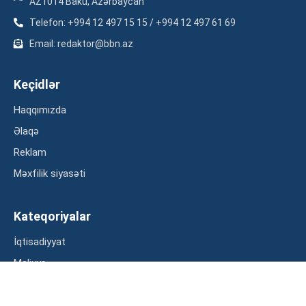
AZ1014 Baku, Azərbaycan
Telefon: +994 12 497 15 15 / +994 12 497 61 69
Email: redaktor@bbn.az
Keçidlər
Haqqımızda
Əlaqə
Reklam
Məxfilik siyasəti
Kateqoriyalar
İqtisadiyyat
Maliyyə
Müsahibə
Statistika