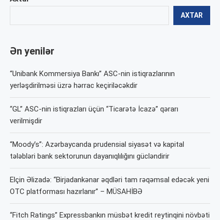
AXTAR
Ən yenilər
“Unibank Kommersiya Bankı” ASC-nin istiqrazlarının
yerləşdirilməsi üzrə hərrac keçiriləcəkdir
“GL” ASC-nin istiqrazları üçün “Ticarətə İcazə” qərarı
verilmişdir
“Moody’s”: Azərbaycanda prudensial siyasət və kapital
tələbləri bank sektorunun dayanıqlılığını gücləndirir
Elçin Əlizadə: “Birjadankənar əqdləri tam rəqəmsal edəcək yeni
OTC platforması hazırlanır” – MÜSAHİBƏ
“Fitch Ratings” Expressbankın müsbət kredit reytinqini növbəti