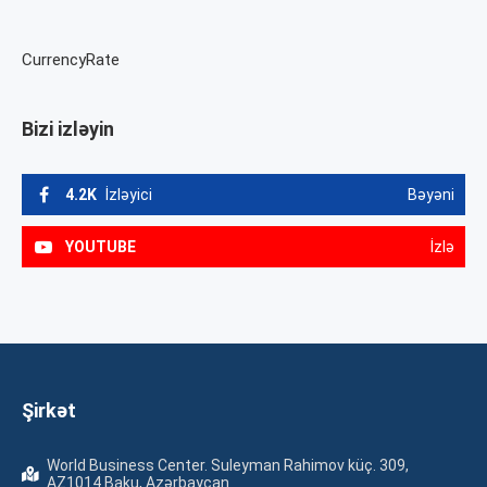
CurrencyRate
Bizi izləyin
4.2K
İzləyici
Bəyəni
YOUTUBE
İzlə
Şirkət
World Business Center. Suleyman Rahimov küç. 309,
AZ1014 Baku, Azərbaycan