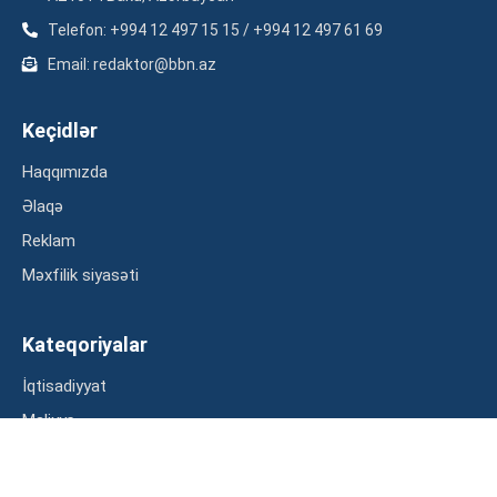
Telefon: +994 12 497 15 15 / +994 12 497 61 69
Email: redaktor@bbn.az
Keçidlər
Haqqımızda
Əlaqə
Reklam
Məxfilik siyasəti
Kateqoriyalar
İqtisadiyyat
Maliyyə
Müsahibə
Statistika