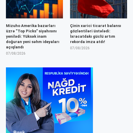
Mizuho Amerika bazarları
Çinin xarici ticarət balansı
üzrə “Top Picks” siyahısını
gözləntiləri üstələdi:
yenilədi: Yüksək inam
İxracatdakı güclü artım
doğuran yeni səhm ideyaları
rekorda imza atdı!
açıqlandı
07/08/2026
07/08/2026