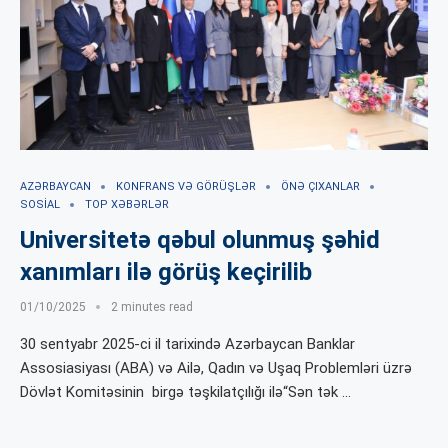
AZƏRBAYCAN
KONFRANS VƏ GÖRÜŞLƏR
ÖNƏ ÇIXANLAR
SOSIAL
TOP XƏBƏRLƏR
Universitetə qəbul olunmuş şəhid
xanımları ilə görüş keçirilib
01/10/2025
2 minutes read
30 sentyabr 2025-ci il tarixində Azərbaycan Banklar
Assosiasiyası (ABA) və Ailə, Qadın və Uşaq Problemləri üzrə
Dövlət Komitəsinin birgə təşkilatçılığı ilə“Sən tək …