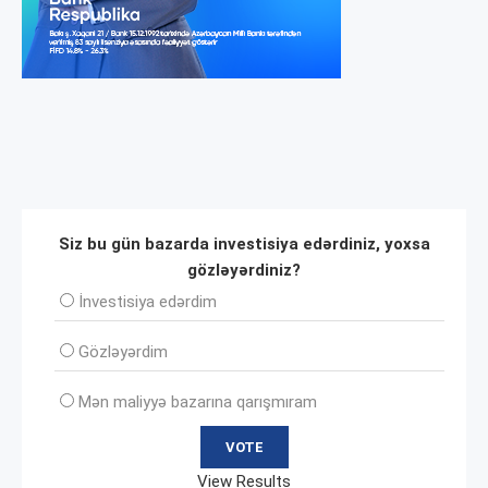
Siz bu gün bazarda investisiya edərdiniz, yoxsa
gözləyərdiniz?
İnvеstisiya edərdim
Gözləyərdim
Mən maliyyə bazarına qarışmıram
View Results