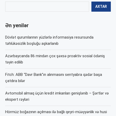
AXTAR
Ən yenilər
Dövlət qurumlarının yüzlərlə informasiya resursunda
təhlükəsizlik boşluğu aşkarlanıb
Azərbaycanda 86 mindən çox şəxsə proaktiv sosial ödəniş
təyin edilib
Fitch: ABB “Davr Bank”ın alınmasını sentyabra qədər başa
çatdıra bilər
Avtomobil almaq üçün kredit imkanları genişlənib – Şərtlər və
ekspert rəyləri
Hörmüz boğazının açılması ilə bağlı qeyri-müəyyənlik və husi