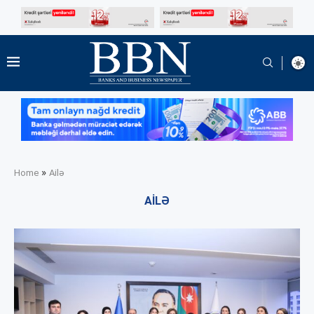
»
Home
Ailə
AILƏ