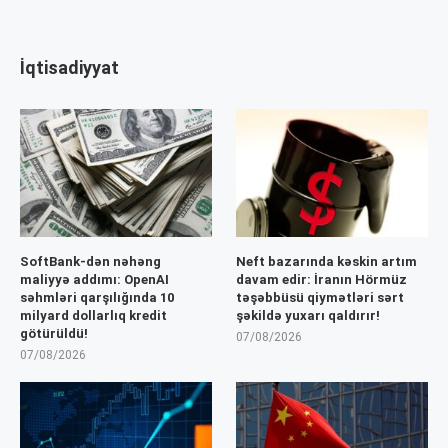
İqtisadiyyat
SoftBank-dən nəhəng
Neft bazarında kəskin artım
maliyyə addımı: OpenAI
davam edir: İranın Hörmüz
səhmləri qarşılığında 10
təşəbbüsü qiymətləri sərt
milyard dollarlıq kredit
şəkildə yuxarı qaldırır!
götürüldü!
07/08/2026
07/08/2026