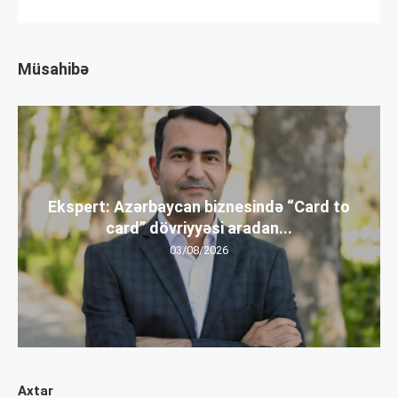
Müsahibə
Ekspert: Azərbaycan biznesində “Card to
card” dövriyyəsi aradan...
03/08/2026
Axtar