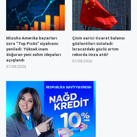
Mizuho Amerika bazarları
Çinin xarici ticarət balansı
üzrə “Top Picks” siyahısını
gözləntiləri üstələdi:
yenilədi: Yüksək inam
İxracatdakı güclü artım
doğuran yeni səhm ideyaları
rekorda imza atdı!
açıqlandı
07/08/2026
07/08/2026