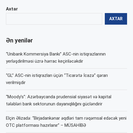
Axtar
AXTAR
Ən yenilər
“Unibank Kommersiya Bankı” ASC-nin istiqrazlarının
yerləşdirilməsi üzrə hərrac keçiriləcəkdir
“GL” ASC-nin istiqrazları üçün “Ticarətə İcazə” qərarı
verilmişdir
“Moody’s”: Azərbaycanda prudensial siyasət və kapital
tələbləri bank sektorunun dayanıqlılığını gücləndirir
Elçin Əlizadə: “Birjadankənar əqdləri tam rəqəmsal edəcək yeni
OTC platforması hazırlanır” – MÜSAHİBƏ