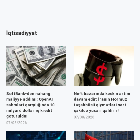
İqtisadiyyat
SoftBank-dən nəhəng
Neft bazarında kəskin artım
maliyyə addımı: OpenAI
davam edir: İranın Hörmüz
səhmləri qarşılığında 10
təşəbbüsü qiymətləri sərt
milyard dollarlıq kredit
şəkildə yuxarı qaldırır!
götürüldü!
07/08/2026
07/08/2026