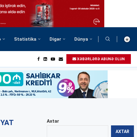
ə
Statistika
Digər
Dünya
XƏBƏRLƏRƏ ABUNƏ OLUN
YYAT
Axtar
AXTAR