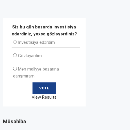
Siz bu gün bazarda investisiya
edərdiniz, yoxsa gözləyərdiniz?
İnvеstisiya edərdim
Gözləyərdim
Mən maliyyə bazarına
qarışmıram
View Results
Müsahibə