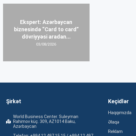
Ekspert: Azərbaycan
biznesində “Card to card”
dövriyyəsi aradan...
03/08/2026
Şirkət
Keçidlər
Haqqımızda
World Business Center. Suleyman
Rahimov küç. 309, AZ1014 Baku,
Əlaqə
Azərbaycan
Reklam
Telefon: +994 12 497 15 15 / +994 12 497