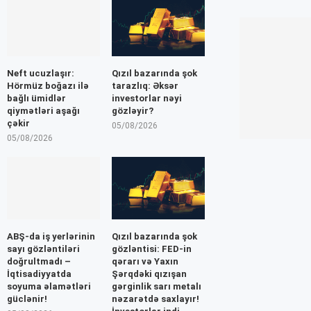
Neft ucuzlaşır:
Qızıl bazarında şok
Hörmüz boğazı ilə
tarazlıq: Əksər
bağlı ümidlər
investorlar nəyi
qiymətləri aşağı
gözləyir?
çəkir
05/08/2026
05/08/2026
ABŞ-da iş yerlərinin
Qızıl bazarında şok
sayı gözləntiləri
gözləntisi: FED-in
doğrultmadı –
qərarı və Yaxın
İqtisadiyyatda
Şərqdəki qızışan
soyuma əlamətləri
gərginlik sarı metalı
güclənir!
nəzarətdə saxlayır!