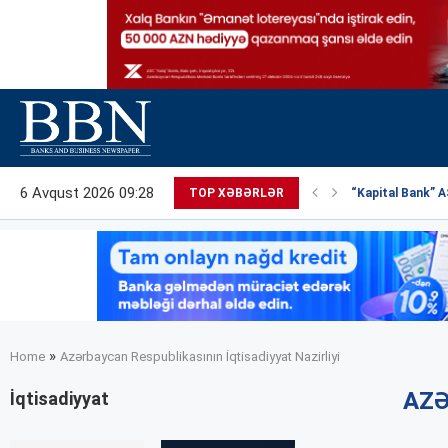
6 Avqust 2026 09:28
TOP XƏBƏRLƏR
“Kapital Bank” AS
»
Home
Azərbaycan Respublikasının İqtisadiyyat Nazirliyi
AZƏ
İqtisadiyyat