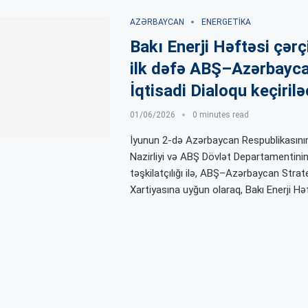
AZƏRBAYCAN
ENERGETIKA
Bakı Enerji Həftəsi çər
ilk dəfə ABŞ–Azərbayc
İqtisadi Dialoqu keçiril
01/06/2026
0 minutes read
İyunun 2-də Azərbaycan Respublikasının
Nazirliyi və ABŞ Dövlət Departamentinin
təşkilatçılığı ilə, ABŞ–Azərbaycan Strat
Xartiyasına uyğun olaraq, Bakı Enerji Hə