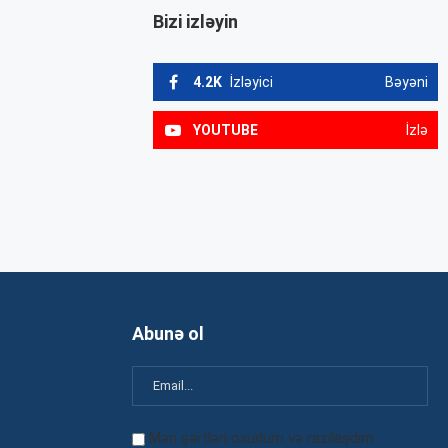
Bizi izləyin
4.2K
İzləyici
Bəyəni
YOUTUBE
İzlə
Abunə ol
Mən şərtləri oxudum və razılaşdım