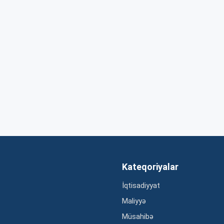
Kateqoriyalar
İqtisadiyyat
Maliyyə
Müsahibə