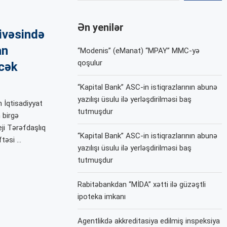
Ən yenilər
çivəsində
an
“Modenis” (eManat) “MPAY” MMC-yə
qoşulur
əcək
“Kapital Bank” ASC-in istiqrazlarının abunə
yazılışı üsulu ilə yerləşdirilməsi baş
 İqtisadiyyat
tutmuşdur
 birgə
eji Tərəfdaşlıq
“Kapital Bank” ASC-in istiqrazlarının abunə
ftəsi …
yazılışı üsulu ilə yerləşdirilməsi baş
tutmuşdur
Rabitəbankdan “MİDA” xətti ilə güzəştli
ipoteka imkanı
Agentlikdə akkreditasiya edilmiş inspeksiya