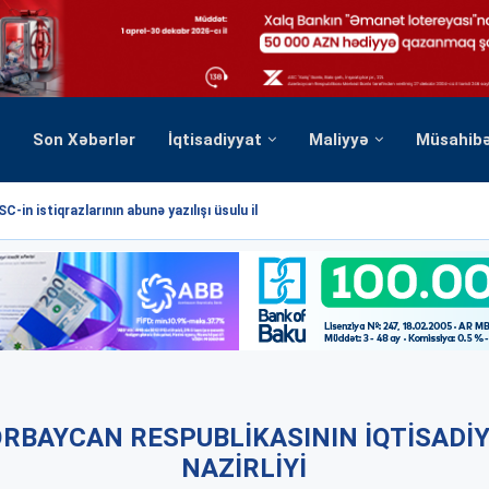
Son Xəbərlər
İqtisadiyyat
Maliyyə
Müsahib
C-in istiqrazlarının abunə yazılışı üsulu ilə...
RBAYCAN RESPUBLIKASININ İQTISADI
NAZIRLIYI