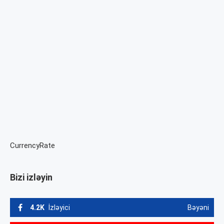
CurrencyRate
Bizi izləyin
4.2K
İzləyici
Bəyəni