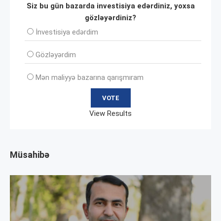
Siz bu gün bazarda investisiya edərdiniz, yoxsa
gözləyərdiniz?
İnvеstisiya edərdim
Gözləyərdim
Mən maliyyə bazarına qarışmıram
View Results
Müsahibə