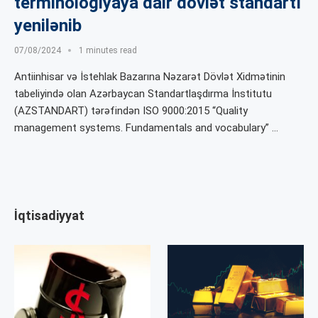
terminologiyaya dair dövlət standartı
yenilənib
07/08/2024
1 minutes read
Antiinhisar və İstehlak Bazarına Nəzarət Dövlət Xidmətinin
tabeliyində olan Azərbaycan Standartlaşdırma İnstitutu
(AZSTANDART) tərəfindən ISO 9000:2015 “Quality
management systems. Fundamentals and vocabulary” …
İqtisadiyyat