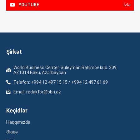
YOUTUBE
İzlə
Şirkət
World Business Center. Suleyman Rahimov küç. 309,
AZ1014 Baku, Azərbaycan
Telefon: +994 12 497 15 15 / +994 12 497 61 69
Email: redaktor@bbn.az
Keçidlər
Haqqımızda
Əlaqə