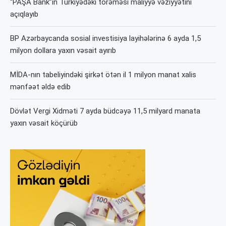
“PAŞA Bank”ın Türkiyədəki törəməsi maliyyə vəziyyətini
açıqlayıb
BP Azərbaycanda sosial investisiya layihələrinə 6 ayda 1,5
milyon dollara yaxın vəsait ayırıb
MİDA-nın tabeliyindəki şirkət ötən il 1 milyon manat xalis
mənfəət əldə edib
Dövlət Vergi Xidməti 7 ayda büdcəyə 11,5 milyard manata
yaxın vəsait köçürüb