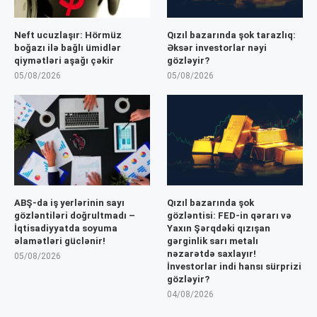
Neft ucuzlaşır: Hörmüz
Qızıl bazarında şok tarazlıq:
boğazı ilə bağlı ümidlər
Əksər investorlar nəyi
qiymətləri aşağı çəkir
gözləyir?
05/08/2026
05/08/2026
ABŞ-da iş yerlərinin sayı
Qızıl bazarında şok
gözləntiləri doğrultmadı –
gözləntisi: FED-in qərarı və
İqtisadiyyatda soyuma
Yaxın Şərqdəki qızışan
əlamətləri güclənir!
gərginlik sarı metalı
nəzarətdə saxlayır!
05/08/2026
İnvestorlar indi hansı sürprizi
gözləyir?
04/08/2026