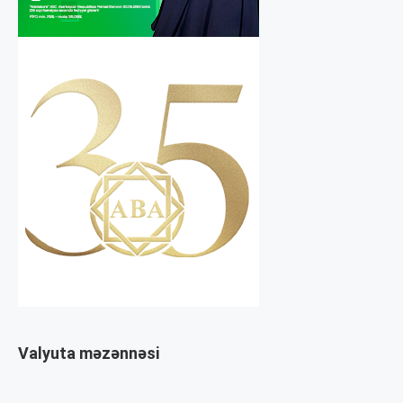
Valyuta məzənnəsi