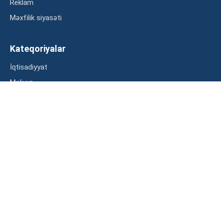
Reklam
Məxfilik siyasəti
Kateqoriyalar
İqtisadiyyat
Maliyyə
Müsahibə
Statistika
Abunə ol
Mən şərtləri oxudum və razılaşdım