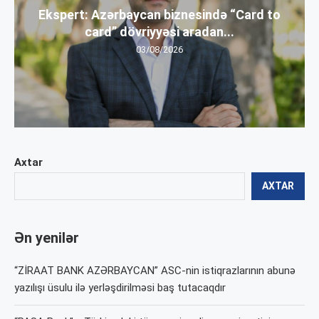
Ekspert: Azərbaycan biznesində “Card to
card” dövriyyəsi aradan...
03/08/2026
Axtar
AXTAR
Ən yenilər
“ZİRAAT BANK AZƏRBAYCAN” ASC-nin istiqrazlarının abunə
yazılışı üsulu ilə yerləşdirilməsi baş tutacaqdır