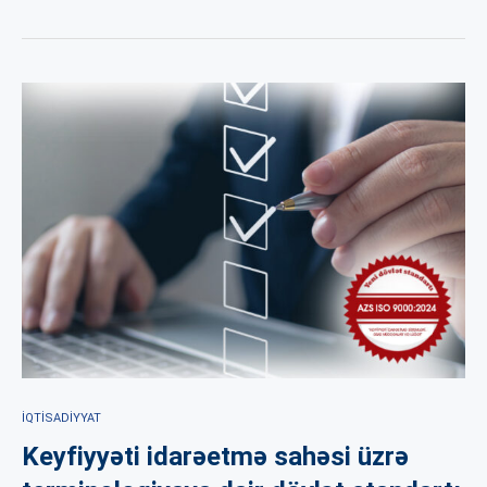
İQTISADIYYAT
Keyfiyyəti idarəetmə sahəsi üzrə