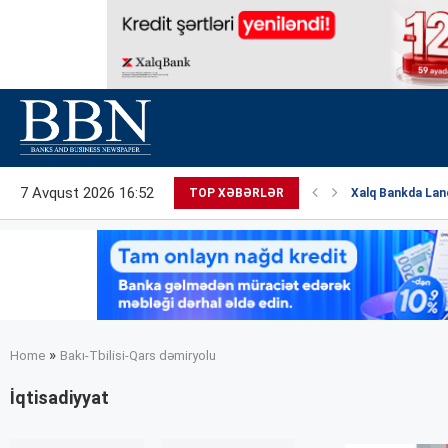
7 Avqust 2026 16:52
TOP XƏBƏRLƏR
Xalq Bankda Land
»
Home
Bakı-Tbilisi-Qars dəmiryolu
İqtisadiyyat