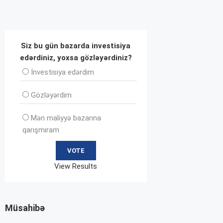
Siz bu gün bazarda investisiya
edərdiniz, yoxsa gözləyərdiniz?
İnvеstisiya edərdim
Gözləyərdim
Mən maliyyə bazarına
qarışmıram
View Results
Müsahibə