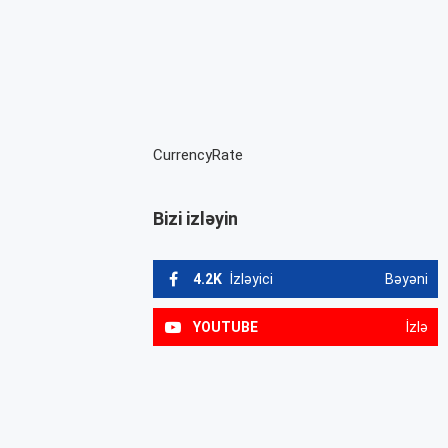
CurrencyRate
Bizi izləyin
4.2K
İzləyici
Bəyəni
YOUTUBE
İzlə