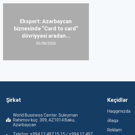
Ekspert: Azərbaycan
biznesində “Card to card”
dövriyyəsi aradan...
03/08/2026
Şirkət
Keçidlər
Haqqımızda
World Business Center. Suleyman
Rahimov küç. 309, AZ1014 Baku,
Əlaqə
Azərbaycan
Reklam
Telefon: +994 12 497 15 15 / +994 12 497