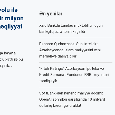
olu ilə
Ən yenilər
ir milyon
nəqliyyat
Xalq Bankda Landau məktəbliləri üçün
bankçılıq üzrə təlim keçirildi
Bəhnam Qurbanzadə: Süni intellekt
Azərbaycanda İslam maliyyəsini yeni
gə həyata
mərhələyə daşıya bilər
lu xətti ilə bu
şınıb. …
“Fitch Ratings” Azərbaycan İpoteka və
Kredit Zəmanət Fondunun BBB- reytinqini
təsdiqləyib
SoftBank-dən nəhəng maliyyə addımı:
OpenAI səhmləri qarşılığında 10 milyard
dollarlıq kredit götürüldü!