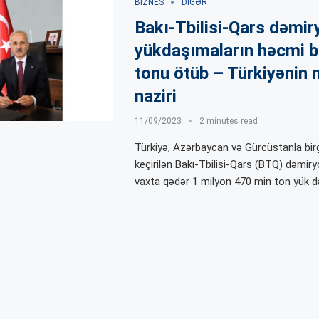
BIZNES
DIGƏR
Bakı-Tbilisi-Qars dəmiry
yükdaşımaların həcmi b
tonu ötüb – Türkiyənin 
naziri
11/09/2023
2 minutes read
Türkiyə, Azərbaycan və Gürcüstanla bir
keçirilən Bakı-Tbilisi-Qars (BTQ) dəmiryo
vaxta qədər 1 milyon 470 min ton yük da