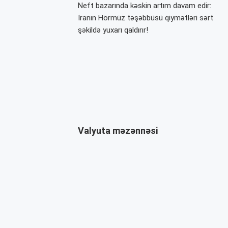
Neft bazarında kəskin artım davam edir:
İranın Hörmüz təşəbbüsü qiymətləri sərt
şəkildə yuxarı qaldırır!
Valyuta məzənnəsi