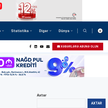
ə
Statistika
Digər
Dünya
XƏBƏRLƏRƏ ABUNƏ OLUN
Axtar
AXTAR