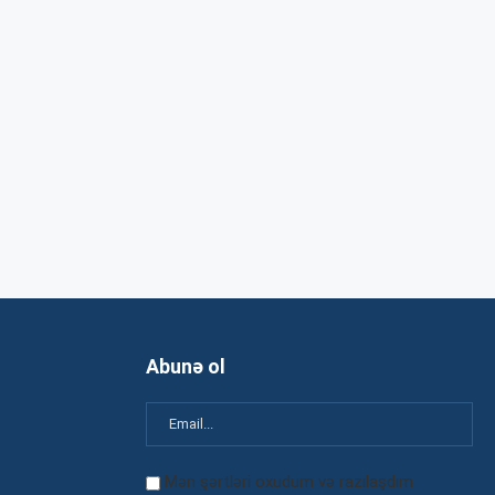
Abunə ol
Mən şərtləri oxudum və razılaşdım