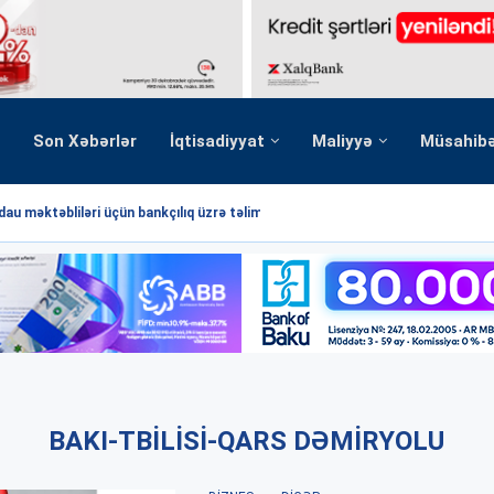
Son Xəbərlər
İqtisadiyyat
Maliyyə
Müsahib
au məktəbliləri üçün bankçılıq üzrə təlim...
BAKI-TBILISI-QARS DƏMIRYOLU