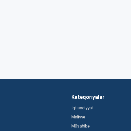
Kateqoriyalar
İqtisadiyyat
Maliyyə
Müsahibə