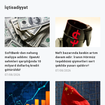
İqtisadiyyat
SoftBank-dən nəhəng
Neft bazarında kəskin artım
maliyyə addımı: OpenAI
davam edir: İranın Hörmüz
səhmləri qarşılığında 10
təşəbbüsü qiymətləri sərt
milyard dollarlıq kredit
şəkildə yuxarı qaldırır!
götürüldü!
07/08/2026
07/08/2026