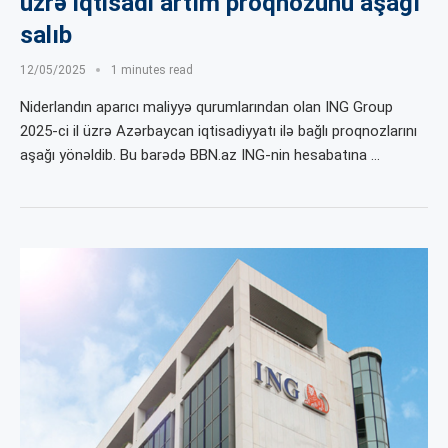
üzrə iqtisadi artım proqnozunu aşağı
salıb
12/05/2025
1 minutes read
Niderlandın aparıcı maliyyə qurumlarından olan ING Group
2025-ci il üzrə Azərbaycan iqtisadiyyatı ilə bağlı proqnozlarını
aşağı yönəldib. Bu barədə BBN.az ING-nin hesabatına …