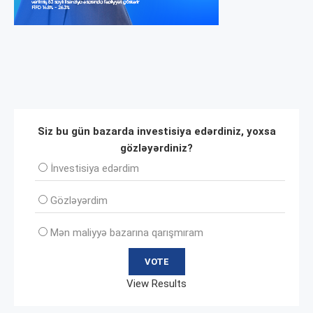
Siz bu gün bazarda investisiya edərdiniz, yoxsa
gözləyərdiniz?
İnvеstisiya edərdim
Gözləyərdim
Mən maliyyə bazarına qarışmıram
View Results