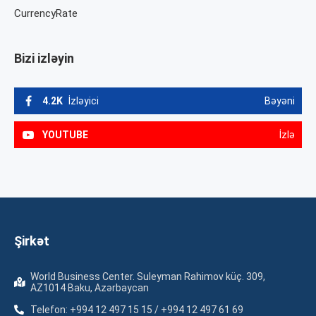
CurrencyRate
Bizi izləyin
4.2K
İzləyici
Bəyəni
YOUTUBE
İzlə
Şirkət
World Business Center. Suleyman Rahimov küç. 309,
AZ1014 Baku, Azərbaycan
Telefon: +994 12 497 15 15 / +994 12 497 61 69