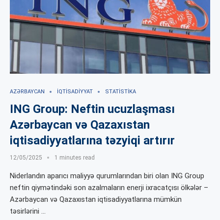
AZƏRBAYCAN
İQTISADIYYAT
STATISTIKA
ING Group: Neftin ucuzlaşması
Azərbaycan və Qazaxıstan
iqtisadiyyatlarına təzyiqi artırır
12/05/2025
1 minutes read
Niderlandın aparıcı maliyyə qurumlarından biri olan ING Group
neftin qiymətindəki son azalmaların enerji ixracatçısı ölkələr –
Azərbaycan və Qazaxıstan iqtisadiyyatlarına mümkün
təsirlərini …