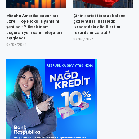
Mizuho Amerika bazarları
Çinin xarici ticarət balansı
üzrə “Top Picks” siyahısını
gözləntiləri üstələdi:
yenilədi: Yüksək inam
İxracatdakı güclü artım
doğuran yeni səhm ideyaları
rekorda imza atdı!
açıqlandı
07/08/2026
07/08/2026