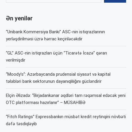
Ən yenilər
“Unibank Kommersiya Bankı” ASC-nin istiqrazlarının
yerləşdirilməsi üzrə hərrac keçiriləcəkdir
“GL” ASC-nin istiqrazları üçün “Ticarətə İcazə” qərarı
verilmişdir
“Moody’s”: Azərbaycanda prudensial siyasət və kapital
tələbləri bank sektorunun dayanıqlılığını gücləndirir
Elçin Əlizadə: “Birjadankənar əqdləri tam rəqəmsal edəcək yeni
OTC platforması hazırlanır” – MÜSAHİBƏ
“Fitch Ratings” Expressbankın müsbət kredit reytinqini növbəti
dəfə təsdiqləyib