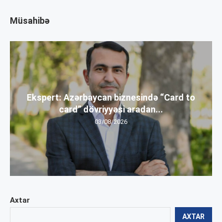
Müsahibə
Ekspert: Azərbaycan biznesində “Card to
card” dövriyyəsi aradan...
03/08/2026
Axtar
AXTAR