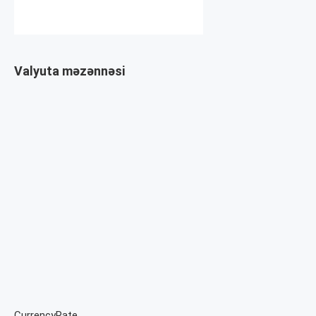
Valyuta məzənnəsi
CurrencyRate