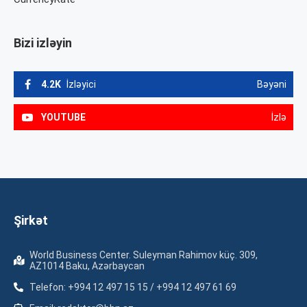
Bizi izləyin
4.2K
İzləyici
Bəyəni
YOUTUBE
İzlə
Şirkət
World Business Center. Suleyman Rahimov küç. 309,
AZ1014 Baku, Azərbaycan
Telefon: +994 12 497 15 15 / +994 12 497 61 69