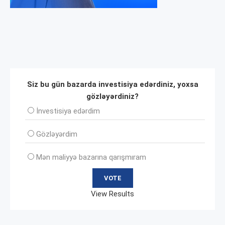
Siz bu gün bazarda investisiya edərdiniz, yoxsa
gözləyərdiniz?
İnvеstisiya edərdim
Gözləyərdim
Mən maliyyə bazarına qarışmıram
View Results