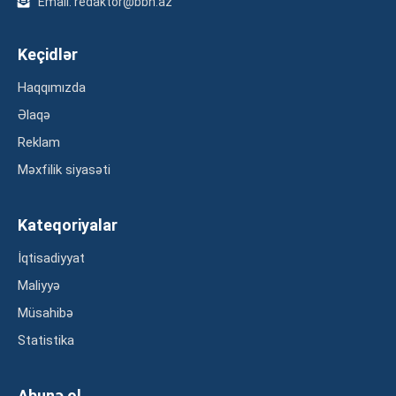
Email: redaktor@bbn.az
Keçidlər
Haqqımızda
Əlaqə
Reklam
Məxfilik siyasəti
Kateqoriyalar
İqtisadiyyat
Maliyyə
Müsahibə
Statistika
Abunə ol