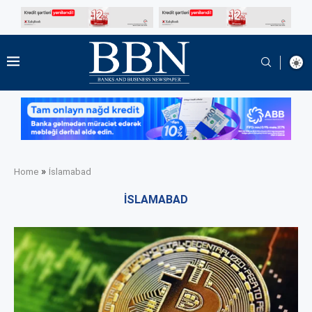
»
Home
İslamabad
İSLAMABAD