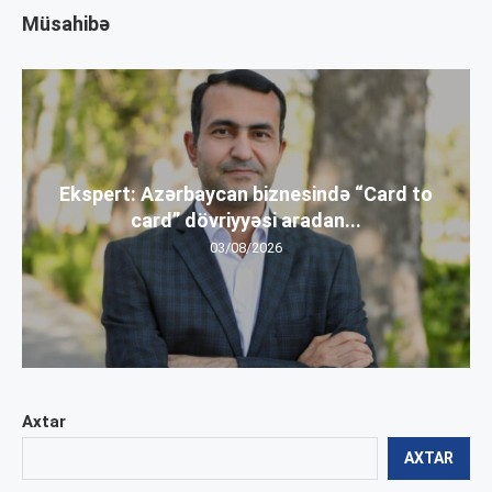
Müsahibə
Ekspert: Azərbaycan biznesində “Card to
card” dövriyyəsi aradan...
03/08/2026
Axtar
AXTAR