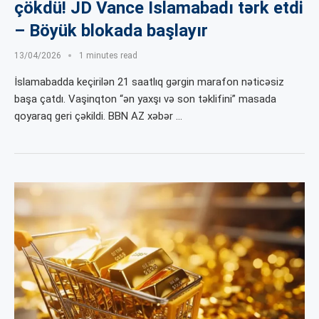
çökdü! JD Vance İslamabadı tərk etdi
– Böyük blokada başlayır
13/04/2026
1 minutes read
İslamabadda keçirilən 21 saatlıq gərgin marafon nəticəsiz
başa çatdı. Vaşinqton “ən yaxşı və son təklifini” masada
qoyaraq geri çəkildi. BBN AZ xəbər …