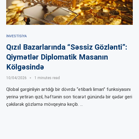
İNVESTISIYA
Qızıl Bazarlarında “Səssiz Gözlənti”:
Qiymətlər Diplomatik Masanın
Kölgəsində
10/04/2026
1 minutes read
Qlobal gərginliyin artdığı bir dövrdə “etibarlı liman” funksiyasını
yerinə yetirən qızıl, həftənin son ticarət günündə bir qədər geri
çəkilərək gözləmə mövqeyinə keçib. …