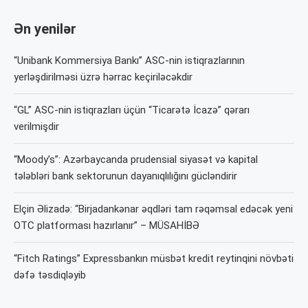
Ən yenilər
“Unibank Kommersiya Bankı” ASC-nin istiqrazlarının
yerləşdirilməsi üzrə hərrac keçiriləcəkdir
“GL” ASC-nin istiqrazları üçün “Ticarətə İcazə” qərarı
verilmişdir
“Moody’s”: Azərbaycanda prudensial siyasət və kapital
tələbləri bank sektorunun dayanıqlılığını gücləndirir
Elçin Əlizadə: “Birjadankənar əqdləri tam rəqəmsal edəcək yeni
OTC platforması hazırlanır” – MÜSAHİBƏ
“Fitch Ratings” Expressbankın müsbət kredit reytinqini növbəti
dəfə təsdiqləyib