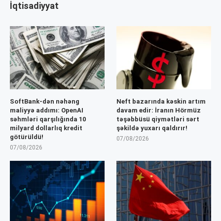
İqtisadiyyat
SoftBank-dən nəhəng
Neft bazarında kəskin artım
maliyyə addımı: OpenAI
davam edir: İranın Hörmüz
səhmləri qarşılığında 10
təşəbbüsü qiymətləri sərt
milyard dollarlıq kredit
şəkildə yuxarı qaldırır!
götürüldü!
07/08/2026
07/08/2026