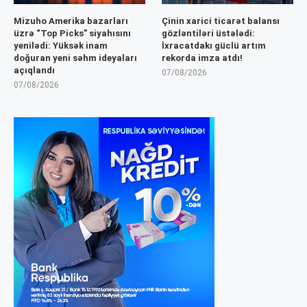
Mizuho Amerika bazarları
Çinin xarici ticarət balansı
üzrə “Top Picks” siyahısını
gözləntiləri üstələdi:
yenilədi: Yüksək inam
İxracatdakı güclü artım
doğuran yeni səhm ideyaları
rekorda imza atdı!
açıqlandı
07/08/2026
07/08/2026