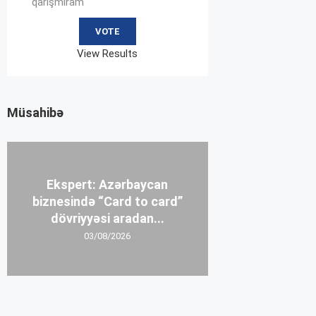
qarışmıram
View Results
Müsahibə
Ekspert: Azərbaycan
biznesində “Card to card”
dövriyyəsi aradan...
03/08/2026