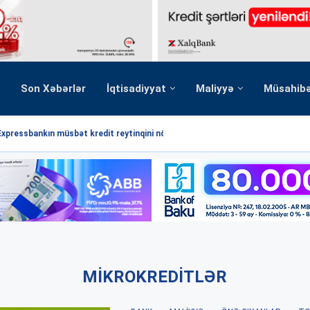
Son Xəbərlər
İqtisadiyyat
Maliyyə
Müsahib
Expressbankın müsbət kredit reytinqini növbəti dəfə...
MIKROKREDITLƏR