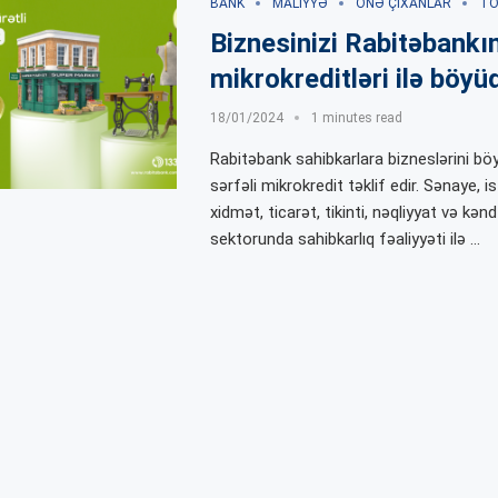
BANK
MALIYYƏ
ÖNƏ ÇIXANLAR
TO
Biznesinizi Rabitəbankı
mikrokreditləri ilə böyü
18/01/2024
1 minutes read
Rabitəbank sahibkarlara bizneslərini b
sərfəli mikrokredit təklif edir. Sənaye, i
xidmət, ticarət, tikinti, nəqliyyat və kən
sektorunda sahibkarlıq fəaliyyəti ilə …