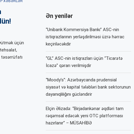
P XƏBƏRLƏR
n
Ən yenilər
dün!
“Unibank Kommersiya Bankı” ASC-nin
istiqrazlarının yerləşdirilməsi üzrə hərrac
öyütmək üçün
keçiriləcəkdir
stehsalat,
d təsərrüfatı
“GL” ASC-nin istiqrazları üçün “Ticarətə
İcazə” qərarı verilmişdir
“Moody’s”: Azərbaycanda prudensial
siyasət və kapital tələbləri bank sektorunun
dayanıqlılığını gücləndirir
Elçin Əlizadə: “Birjadankənar əqdləri tam
rəqəmsal edəcək yeni OTC platforması
hazırlanır” – MÜSAHİBƏ