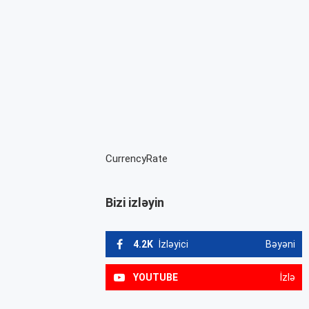
CurrencyRate
Bizi izləyin
4.2K
İzləyici
Bəyəni
YOUTUBE
İzlə