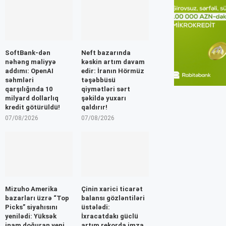
SoftBank-dən
Neft bazarında
nəhəng maliyyə
kəskin artım davam
addımı: OpenAI
edir: İranın Hörmüz
səhmləri
təşəbbüsü
qarşılığında 10
qiymətləri sərt
milyard dollarlıq
şəkildə yuxarı
kredit götürüldü!
qaldırır!
07/08/2026
07/08/2026
Mizuho Amerika
Çinin xarici ticarət
bazarları üzrə “Top
balansı gözləntiləri
Picks” siyahısını
üstələdi:
yenilədi: Yüksək
İxracatdakı güclü
inam doğuran yeni
artım rekorda imza