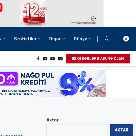
ə
Statistika
Digər
Dünya
XƏBƏRLƏRƏ ABUNƏ OLUN
Axtar
AXTAR