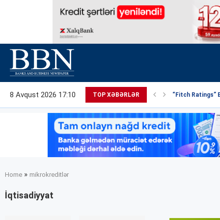
8 Avqust 2026 17:10
TOP XƏBƏRLƏR
“Fitch Ratings” 
»
Home
mikrokreditlər
İqtisadiyyat