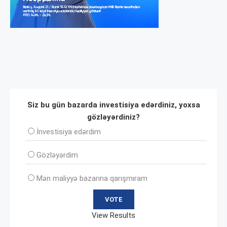
Siz bu gün bazarda investisiya edərdiniz, yoxsa
gözləyərdiniz?
İnvеstisiya edərdim
Gözləyərdim
Mən maliyyə bazarına qarışmıram
View Results