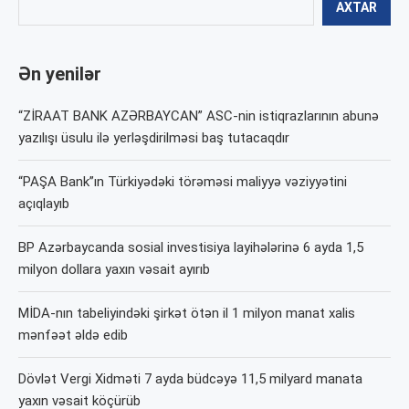
AXTAR
Ən yenilər
“ZİRAAT BANK AZƏRBAYCAN” ASC-nin istiqrazlarının abunə
yazılışı üsulu ilə yerləşdirilməsi baş tutacaqdır
“PAŞA Bank”ın Türkiyədəki törəməsi maliyyə vəziyyətini
açıqlayıb
BP Azərbaycanda sosial investisiya layihələrinə 6 ayda 1,5
milyon dollara yaxın vəsait ayırıb
MİDA-nın tabeliyindəki şirkət ötən il 1 milyon manat xalis
mənfəət əldə edib
Dövlət Vergi Xidməti 7 ayda büdcəyə 11,5 milyard manata
yaxın vəsait köçürüb