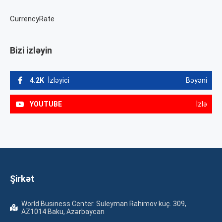
CurrencyRate
Bizi izləyin
4.2K
İzləyici
Bəyəni
YOUTUBE
İzlə
Şirkət
World Business Center. Suleyman Rahimov küç. 309,
AZ1014 Baku, Azərbaycan