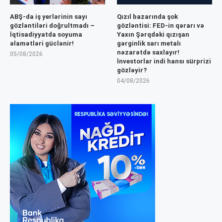
ABŞ-da iş yerlərinin sayı
Qızıl bazarında şok
gözləntiləri doğrultmadı –
gözləntisi: FED-in qərarı və
İqtisadiyyatda soyuma
Yaxın Şərqdəki qızışan
əlamətləri güclənir!
gərginlik sarı metalı
nəzarətdə saxlayır!
05/08/2026
İnvestorlar indi hansı sürprizi
gözləyir?
04/08/2026