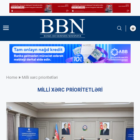
»
Home
Milli xərc prioritetləri
MILLI XƏRC PRIORITETLƏRI