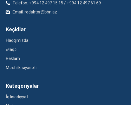
Telefon: +994 12 497 15 15 / +994 12 497 61 69
Email: redaktor@bbn.az
Keçidlər
Haqqımızda
Əlaqə
Reklam
Məxfilik siyasəti
Kateqoriyalar
İqtisadiyyat
Maliyyə
Müsahibə
Statistika