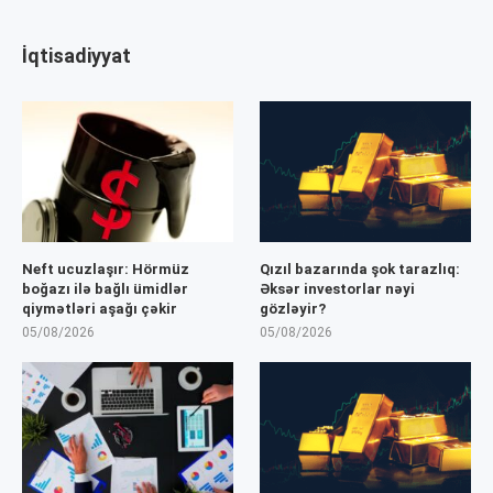
İqtisadiyyat
Neft ucuzlaşır: Hörmüz
Qızıl bazarında şok tarazlıq:
boğazı ilə bağlı ümidlər
Əksər investorlar nəyi
qiymətləri aşağı çəkir
gözləyir?
05/08/2026
05/08/2026