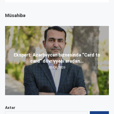
Müsahibə
Ekspert: Azərbaycan biznesində “Card to
card” dövriyyəsi aradan...
03/08/2026
Axtar