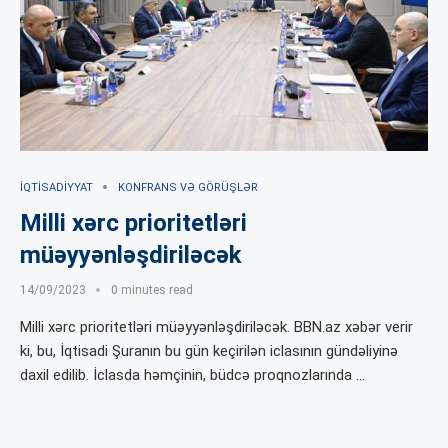
İQTISADIYYAT
KONFRANS VƏ GÖRÜŞLƏR
Milli xərc prioritetləri
müəyyənləşdiriləcək
14/09/2023
0 minutes read
Milli xərc prioritetləri müəyyənləşdiriləcək. BBN.az xəbər verir
ki, bu, İqtisadi Şuranın bu gün keçirilən iclasının gündəliyinə
daxil edilib. İclasda həmçinin, büdcə proqnozlarında …