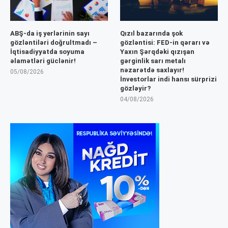
ABŞ-da iş yerlərinin sayı
Qızıl bazarında şok
gözləntiləri doğrultmadı –
gözləntisi: FED-in qərarı və
İqtisadiyyatda soyuma
Yaxın Şərqdəki qızışan
əlamətləri güclənir!
gərginlik sarı metalı
nəzarətdə saxlayır!
05/08/2026
İnvestorlar indi hansı sürprizi
gözləyir?
04/08/2026