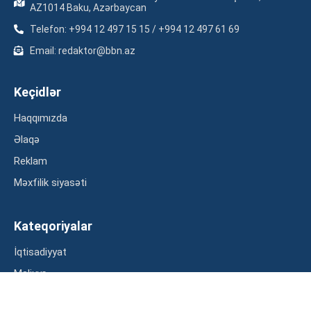
AZ1014 Baku, Azərbaycan
Telefon: +994 12 497 15 15 / +994 12 497 61 69
Email: redaktor@bbn.az
Keçidlər
Haqqımızda
Əlaqə
Reklam
Məxfilik siyasəti
Kateqoriyalar
İqtisadiyyat
Maliyyə
Müsahibə