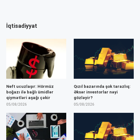
İqtisadiyyat
Neft ucuzlaşır: Hörmüz
Qızıl bazarında şok tarazlıq:
boğazı ilə bağlı ümidlər
Əksər investorlar nəyi
qiymətləri aşağı çəkir
gözləyir?
05/08/2026
05/08/2026