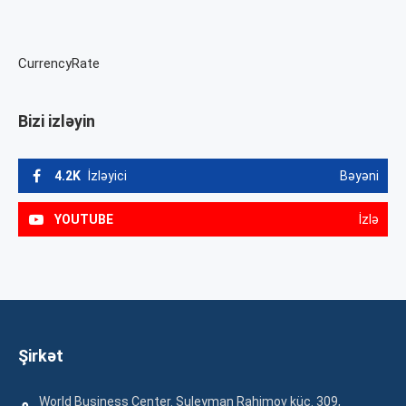
CurrencyRate
Bizi izləyin
4.2K
İzləyici
Bəyəni
YOUTUBE
İzlə
Şirkət
World Business Center. Suleyman Rahimov küç. 309,