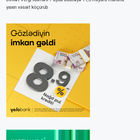
yaxın vəsait köçürüb