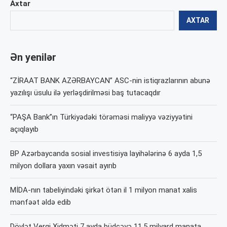
Axtar
AXTAR
Ən yenilər
“ZİRAAT BANK AZƏRBAYCAN” ASC-nin istiqrazlarının abunə
yazılışı üsulu ilə yerləşdirilməsi baş tutacaqdır
“PAŞA Bank”ın Türkiyədəki törəməsi maliyyə vəziyyətini
açıqlayıb
BP Azərbaycanda sosial investisiya layihələrinə 6 ayda 1,5
milyon dollara yaxın vəsait ayırıb
MİDA-nın tabeliyindəki şirkət ötən il 1 milyon manat xalis
mənfəət əldə edib
Dövlət Vergi Xidməti 7 ayda büdcəyə 11,5 milyard manata