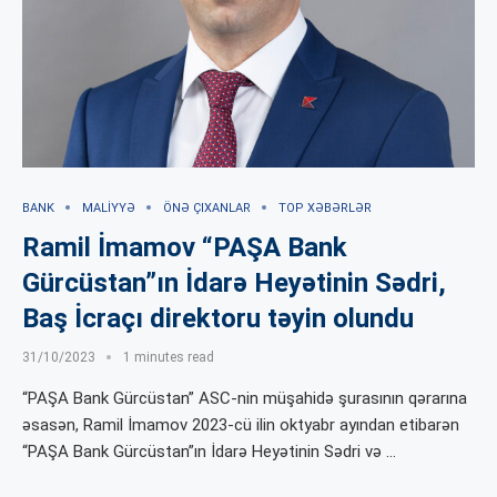
BANK
MALIYYƏ
ÖNƏ ÇIXANLAR
TOP XƏBƏRLƏR
Ramil İmamov “PAŞA Bank
Gürcüstan”ın İdarə Heyətinin Sədri,
Baş İcraçı direktoru təyin olundu
31/10/2023
1 minutes read
“PAŞA Bank Gürcüstan” ASC-nin müşahidə şurasının qərarına
əsasən, Ramil İmamov 2023-cü ilin oktyabr ayından etibarən
“PAŞA Bank Gürcüstan”ın İdarə Heyətinin Sədri və …