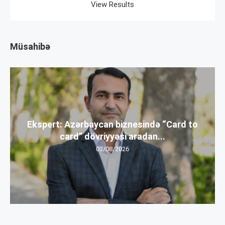
View Results
Müsahibə
Ekspert: Azərbaycan biznesində “Card to
card” dövriyyəsi aradan...
03/08/2026