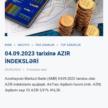
BANK
MALIYYƏ
ÖNƏ ÇIXANLAR
TOP XƏBƏRLƏR
04.09.2023 tarixinə AZIR
İNDEKSLƏRİ
05/09/2023
0 minutes read
Azərbaycan Mərkəzi Bankı (AMB) 04.09.2023 tarixinə olan
AZIR indekslərini açıqlayıb. Ad Faiz Əqdlərin həcmi (mln. AZN)
Əqdlərin sayı 1D AZIR 5,91% 416,50 …