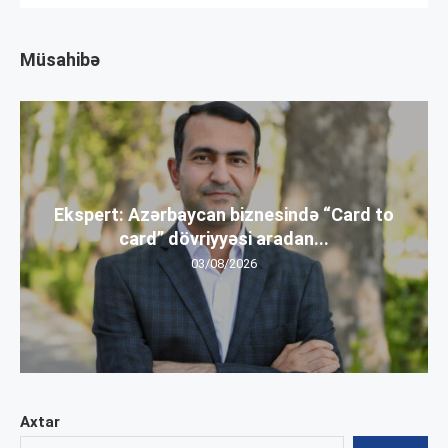
Müsahibə
Ekspert: Azərbaycan biznesində “Card to
card” dövriyyəsi aradan...
03/08/2026
Axtar