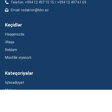
Telefon: +994 12 497 15 15 / +994 12 497 61 69
Email: redaktor@bbn.az
Keçidlər
Haqqımızda
Əlaqə
Reklam
Məxfilik siyasəti
Kateqoriyalar
İqtisadiyyat
Maliyyə
Müsahibə
Statistika