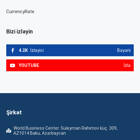
CurrencyRate
Bizi izləyin
4.2K
İzləyici
Bəyəni
YOUTUBE
İzlə
Şirkət
World Business Center. Suleyman Rahimov küç. 309,
AZ1014 Baku, Azərbaycan