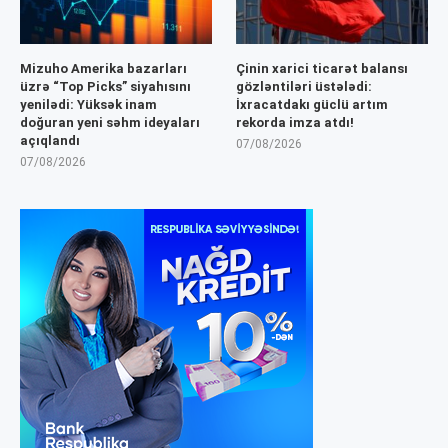
Mizuho Amerika bazarları
Çinin xarici ticarət balansı
üzrə “Top Picks” siyahısını
gözləntiləri üstələdi:
yenilədi: Yüksək inam
İxracatdakı güclü artım
doğuran yeni səhm ideyaları
rekorda imza atdı!
açıqlandı
07/08/2026
07/08/2026