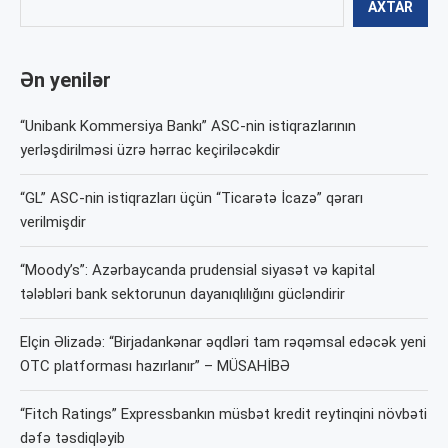
AXTAR
Ən yenilər
“Unibank Kommersiya Bankı” ASC-nin istiqrazlarının
yerləşdirilməsi üzrə hərrac keçiriləcəkdir
“GL” ASC-nin istiqrazları üçün “Ticarətə İcazə” qərarı
verilmişdir
“Moody’s”: Azərbaycanda prudensial siyasət və kapital
tələbləri bank sektorunun dayanıqlılığını gücləndirir
Elçin Əlizadə: “Birjadankənar əqdləri tam rəqəmsal edəcək yeni
OTC platforması hazırlanır” – MÜSAHİBƏ
“Fitch Ratings” Expressbankın müsbət kredit reytinqini növbəti
dəfə təsdiqləyib