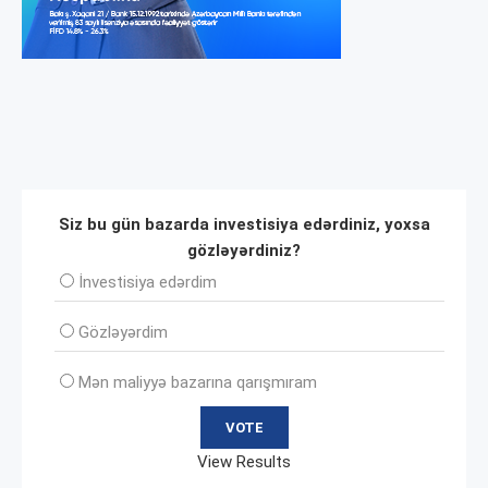
Siz bu gün bazarda investisiya edərdiniz, yoxsa
gözləyərdiniz?
İnvеstisiya edərdim
Gözləyərdim
Mən maliyyə bazarına qarışmıram
View Results