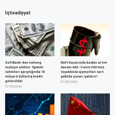
İqtisadiyyat
SoftBank-dən nəhəng
Neft bazarında kəskin artım
maliyyə addımı: OpenAI
davam edir: İranın Hörmüz
səhmləri qarşılığında 10
təşəbbüsü qiymətləri sərt
milyard dollarlıq kredit
şəkildə yuxarı qaldırır!
götürüldü!
07/08/2026
07/08/2026