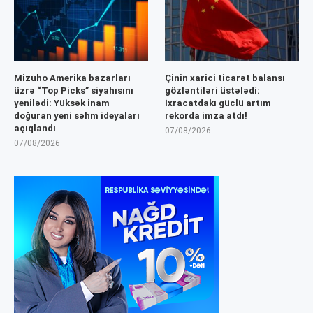
Mizuho Amerika bazarları
Çinin xarici ticarət balansı
üzrə “Top Picks” siyahısını
gözləntiləri üstələdi:
yenilədi: Yüksək inam
İxracatdakı güclü artım
doğuran yeni səhm ideyaları
rekorda imza atdı!
açıqlandı
07/08/2026
07/08/2026