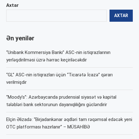
Axtar
AXTAR
Ən yenilər
“Unibank Kommersiya Bankı” ASC-nin istiqrazlarının
yerləşdirilməsi üzrə hərrac keçiriləcəkdir
“GL” ASC-nin istiqrazları üçün “Ticarətə İcazə” qərarı
verilmişdir
“Moody’s”: Azərbaycanda prudensial siyasət və kapital
tələbləri bank sektorunun dayanıqlılığını gücləndirir
Elçin Əlizadə: “Birjadankənar əqdləri tam rəqəmsal edəcək yeni
OTC platforması hazırlanır” – MÜSAHİBƏ