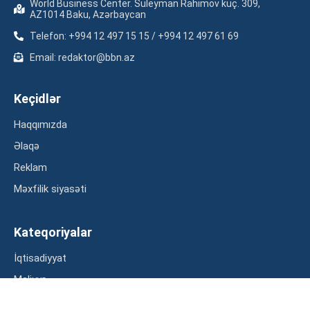
World Business Center. Suleyman Rahimov küç. 309,
AZ1014 Baku, Azərbaycan
Telefon: +994 12 497 15 15 / +994 12 497 61 69
Email: redaktor@bbn.az
Keçidlər
Haqqımızda
Əlaqə
Reklam
Məxfilik siyasəti
Kateqoriyalar
İqtisadiyyat
Maliyyə
Müsahibə