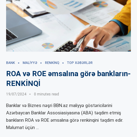
BANK
MALIYYƏ
RENKINQ
TOP XƏBƏRLƏR
ROA və ROE əmsalına görə bankların-
RENKİNQİ
19/07/2024
0 minutes read
Banklar və Biznes nəşri BBN.az maliyyə göstəricilərini
Azərbaycan Banklar Assosiasiyasına (ABA) təqdim etmiş
bankların ROA və ROE əmsalına görə renkinqini təqdim edir.
Məlumat üçün …