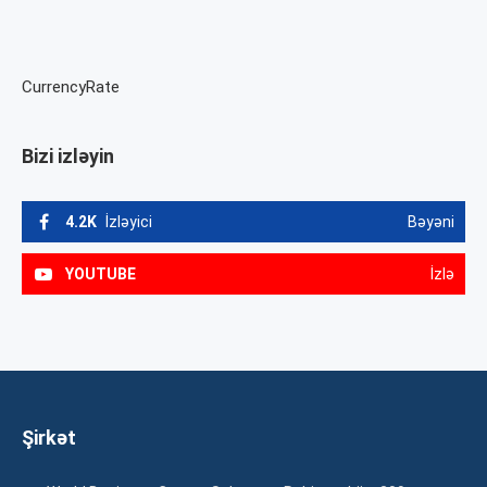
CurrencyRate
Bizi izləyin
4.2K
İzləyici
Bəyəni
YOUTUBE
İzlə
Şirkət