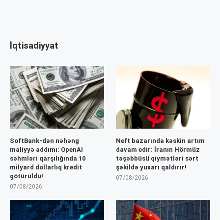
İqtisadiyyat
SoftBank-dən nəhəng
Neft bazarında kəskin artım
maliyyə addımı: OpenAI
davam edir: İranın Hörmüz
səhmləri qarşılığında 10
təşəbbüsü qiymətləri sərt
milyard dollarlıq kredit
şəkildə yuxarı qaldırır!
götürüldü!
07/08/2026
07/08/2026