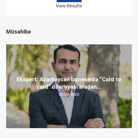
View Results
Müsahibə
Ekspert: Azərbaycan biznesində “Card to
card” dövriyyəsi aradan...
03/08/2026