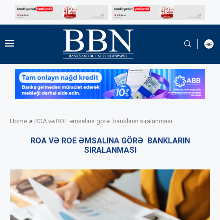
»
Home
ROA və ROE əmsalına görə bankların sıralanması
ROA VƏ ROE ƏMSALINA GÖRƏ BANKLARIN
SIRALANMASI