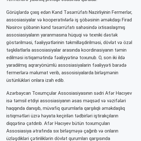
Görüşlərdə çıxış edən Kənd Təsərrüfatı Nazirliyinin Fermerlər,
assosiasiyalar və kooperativlərlə iş şöbəsinin əməkdaşı Firad
Nəsirov şöbənin kənd təsərrüfatı sahəsində ixtisaslaşmış
assosiasiyaların yaranmasına hüquqi və texniki dəstək
göstərilməsi, fəaliyyətlərinin təkmilləşdirilməsi, dövlət və özəl
təşkilatlarla assosiasiyalar arasında koordinasiyanın təmin
edilməsi istiqamətində fəaliyyətinə toxunub. O, son iki ildə
yaradılmış aqraryönümlü assosiasiyalarin fəaliyyəti barədə
fermerlərə məlumat verib, assosisiyalarda birləşmənin
üstünlükləri onlara izah edib.
Azərbaycan Toxumçular Assosiasiyasının sədri Afər Hacıyev
isə təmsil etdiyi assosiasiyanın əsas məqsəd və vəzifələri
haqqında danışıb, müvafiq qurumlarla qarşılıqlı əməkdaşlıq
istiqmətləri üzrə həyata keçirilən tədbirləri iştirakçıların
diqqətinə çatdırıb. Afər Hacıyev bütün toxumçuları
Assosiasiya ətrafında sıx birləşməyə çağırıb və onların
üzləşdikləri çətinliklərin dövlət qurumları qarşısında