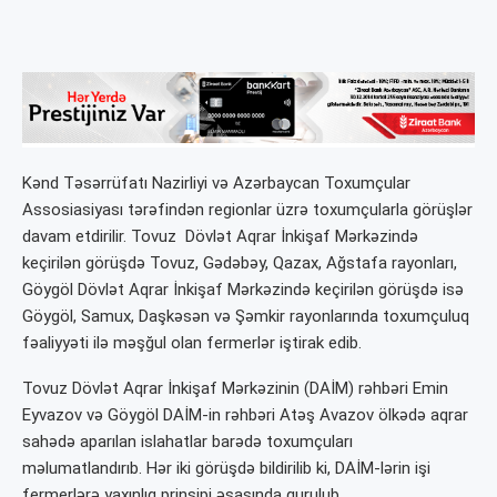
Kənd Təsərrüfatı Nazirliyi və Azərbaycan Toxumçular
Assosiasiyası tərəfindən regionlar üzrə toxumçularla görüşlər
davam etdirilir. Tovuz Dövlət Aqrar İnkişaf Mərkəzində
keçirilən görüşdə Tovuz, Gədəbəy, Qazax, Ağstafa rayonları,
Göygöl Dövlət Aqrar İnkişaf Mərkəzində keçirilən görüşdə isə
Göygöl, Samux, Daşkəsən və Şəmkir rayonlarında toxumçuluq
fəaliyyəti ilə məşğul olan fermerlər iştirak edib.
Tovuz Dövlət Aqrar İnkişaf Mərkəzinin (DAİM) rəhbəri Emin
Eyvazov və Göygöl DAİM-in rəhbəri Atəş Avazov ölkədə aqrar
sahədə aparılan islahatlar barədə toxumçuları
məlumatlandırıb. Hər iki görüşdə bildirilib ki, DAİM-lərin işi
fermerlərə yaxınlıq prinsipi əsasında qurulub.