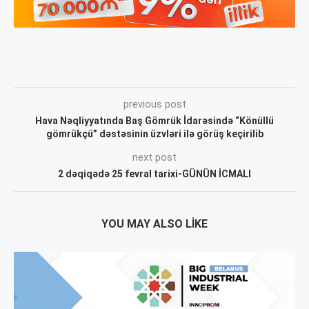
previous post
Hava Nəqliyyatında Baş Gömrük İdarəsində “Könüllü
gömrükçü” dəstəsinin üzvləri ilə görüş keçirilib
next post
2 dəqiqədə 25 fevral tarixi-GÜNÜN İCMALI
YOU MAY ALSO LIKE