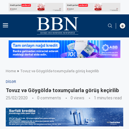
»
Home
Tovuz və Göygöldə toxumçularla görüş keçirilib
DIGƏR
Tovuz və Göygöldə toxumçularla görüş keçirilib
25/02/2020
0 comments
0
views
1 minutes read