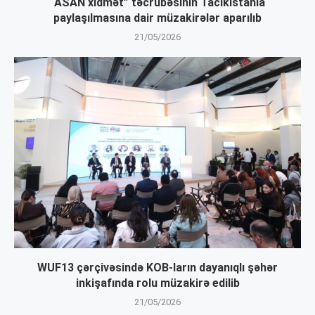
“ASAN xidmət” təcrübəsinin Tacikistanla
paylaşılmasına dair müzakirələr aparılıb
21/05/2026
WUF13 çərçivəsində KOB-ların dayanıqlı şəhər
inkişafında rolu müzakirə edilib
21/05/2026