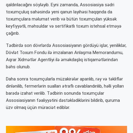
qaldırılacağını söyləyib. Eyni zamanda, Assosiasiya sədri
toxumçuluq sahəsində yeni qanun layihəsi haqqında da
toxumçulara məlumat verib və bütün toxumçuları yüksək
keyfiyyətli, məhsuldar və sertifikatlı toxum istehsal etməyə
çağırıb.
Tədbirdə son dövrlərdə Assosiasiyanın gördüyü işlər, yeniliklər,
Dövlət Toxum Fondu ilə imzalanan Anlaşma Memorandumu,
Aqrar Xidmətlər Agentliyi ilə əməkdaşlıq istiqamətlərindən
bəhs olunub.
Daha sonra toxumçularla müzakirələr aparılıb, rəy və təkliflər
dinlənilib, fermerlərin sualları ətraflı cavablandırılıb, həlli yolları
barədə izahat verilib. Tədbirin sonunda toxumçular
Assosiasiyanın fəaliyyətini dəstəklədiklərini bildirib, quruma
üzv olmaq üçün müraciət ediblər.