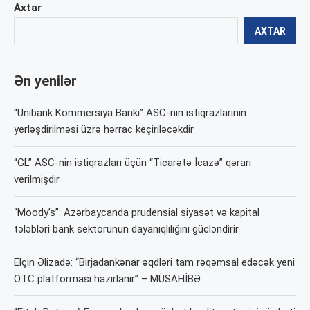
Axtar
AXTAR
Ən yenilər
“Unibank Kommersiya Bankı” ASC-nin istiqrazlarının
yerləşdirilməsi üzrə hərrac keçiriləcəkdir
“GL” ASC-nin istiqrazları üçün “Ticarətə İcazə” qərarı
verilmişdir
“Moody’s”: Azərbaycanda prudensial siyasət və kapital
tələbləri bank sektorunun dayanıqlılığını gücləndirir
Elçin Əlizadə: “Birjadankənar əqdləri tam rəqəmsal edəcək yeni
OTC platforması hazırlanır” – MÜSAHİBƏ