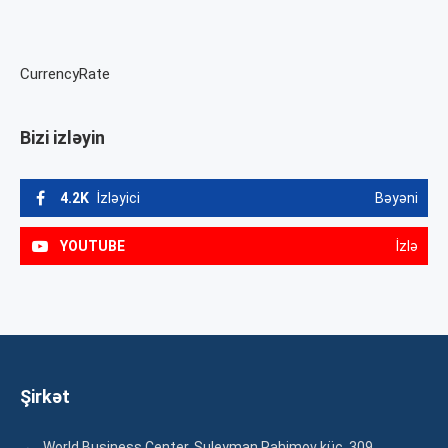
CurrencyRate
Bizi izləyin
4.2K
İzləyici
Bəyəni
YOUTUBE
İzlə
Şirkət
World Business Center. Suleyman Rahimov küç. 309,