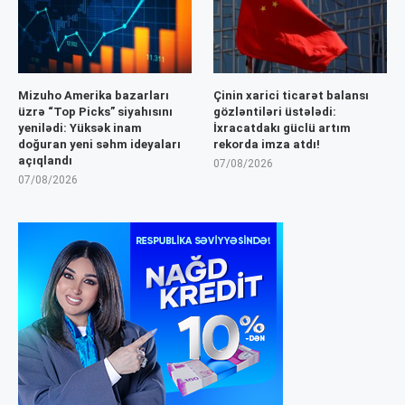
Mizuho Amerika bazarları
Çinin xarici ticarət balansı
üzrə “Top Picks” siyahısını
gözləntiləri üstələdi:
yenilədi: Yüksək inam
İxracatdakı güclü artım
doğuran yeni səhm ideyaları
rekorda imza atdı!
açıqlandı
07/08/2026
07/08/2026