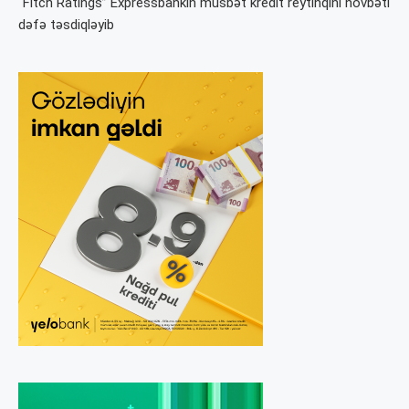
“Fitch Ratings” Expressbankın müsbət kredit reytinqini növbəti
dəfə təsdiqləyib