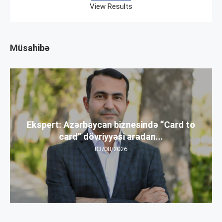
View Results
Müsahibə
Ekspert: Azərbaycan biznesində “Card to
card” dövriyyəsi aradan...
03/08/2026