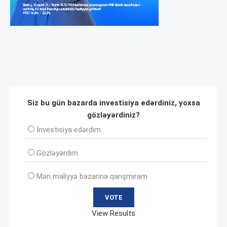
Siz bu gün bazarda investisiya edərdiniz, yoxsa
gözləyərdiniz?
İnvеstisiya edərdim
Gözləyərdim
Mən maliyyə bazarına qarışmıram
View Results