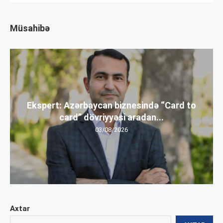
Müsahibə
Ekspert: Azərbaycan biznesində “Card to
card” dövriyyəsi aradan...
03/08/2026
Axtar