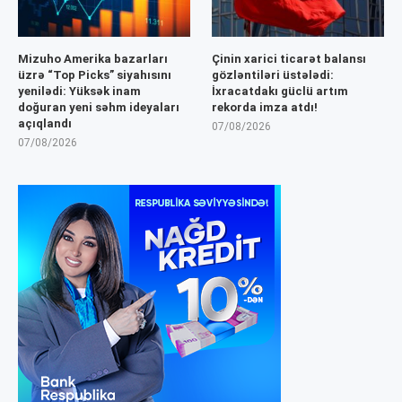
Mizuho Amerika bazarları
Çinin xarici ticarət balansı
üzrə “Top Picks” siyahısını
gözləntiləri üstələdi:
yenilədi: Yüksək inam
İxracatdakı güclü artım
doğuran yeni səhm ideyaları
rekorda imza atdı!
açıqlandı
07/08/2026
07/08/2026