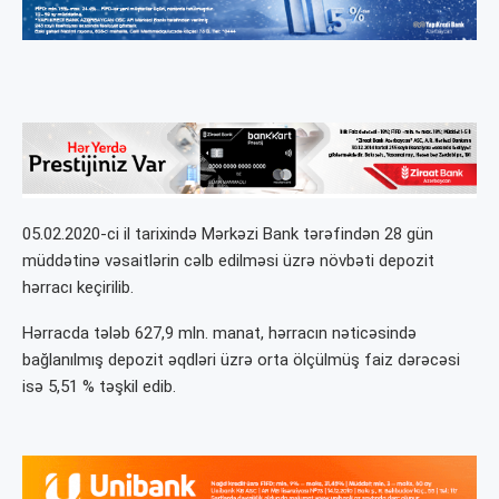
05.02.2020-ci il tarixində Mərkəzi Bank tərəfindən 28 gün
müddətinə vəsaitlərin cəlb edilməsi üzrə növbəti depozit
hərracı keçirilib.
Hərracda tələb 627,9 mln. manat, hərracın nəticəsində
bağlanılmış depozit əqdləri üzrə orta ölçülmüş faiz dərəcəsi
isə 5,51 % təşkil edib.