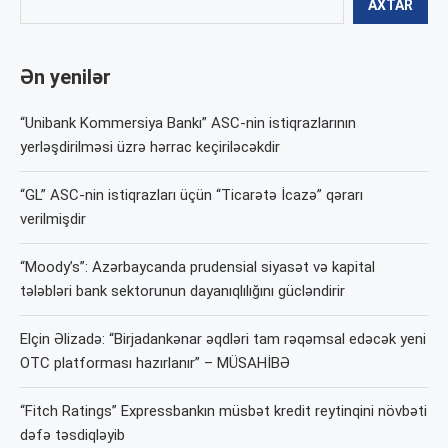
AXTAR
Ən yenilər
“Unibank Kommersiya Bankı” ASC-nin istiqrazlarının
yerləşdirilməsi üzrə hərrac keçiriləcəkdir
“GL” ASC-nin istiqrazları üçün “Ticarətə İcazə” qərarı
verilmişdir
“Moody’s”: Azərbaycanda prudensial siyasət və kapital
tələbləri bank sektorunun dayanıqlılığını gücləndirir
Elçin Əlizadə: “Birjadankənar əqdləri tam rəqəmsal edəcək yeni
OTC platforması hazırlanır” – MÜSAHİBƏ
“Fitch Ratings” Expressbankın müsbət kredit reytinqini növbəti
dəfə təsdiqləyib