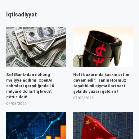
İqtisadiyyat
SoftBank-dən nəhəng
Neft bazarında kəskin artım
maliyyə addımı: OpenAI
davam edir: İranın Hörmüz
səhmləri qarşılığında 10
təşəbbüsü qiymətləri sərt
milyard dollarlıq kredit
şəkildə yuxarı qaldırır!
götürüldü!
07/08/2026
07/08/2026