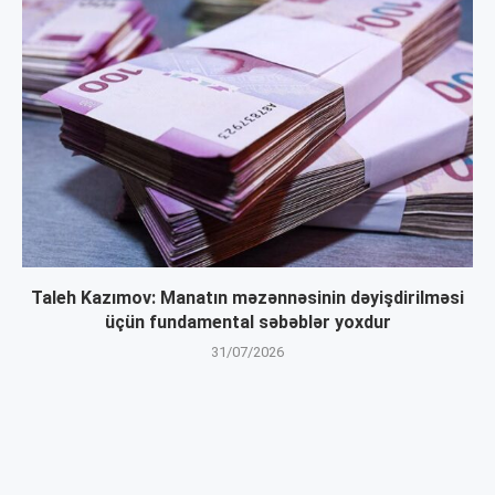
Taleh Kazımov: Manatın məzənnəsinin dəyişdirilməsi
üçün fundamental səbəblər yoxdur
31/07/2026