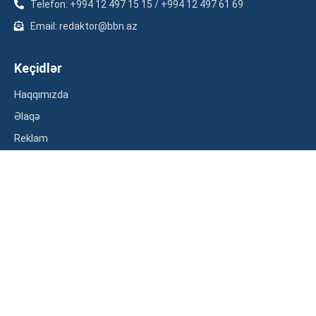
Telefon: +994 12 497 15 15 / +994 12 497 61 69
Email: redaktor@bbn.az
Keçidlər
Haqqımızda
Əlaqə
Reklam
Məxfilik siyasəti
Kateqoriyalar
İqtisadiyyat
Maliyyə
Müsahibə
Statistika