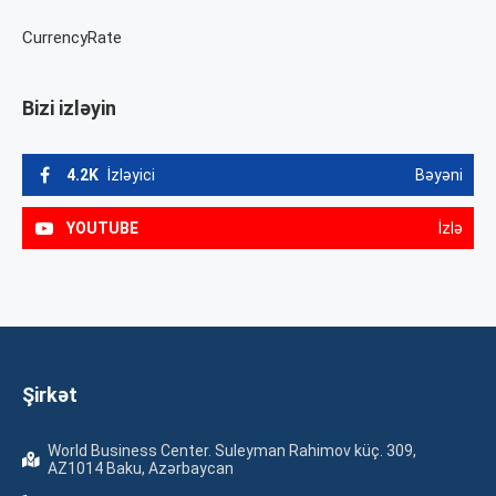
CurrencyRate
Bizi izləyin
4.2K
İzləyici
Bəyəni
YOUTUBE
İzlə
Şirkət
World Business Center. Suleyman Rahimov küç. 309,
AZ1014 Baku, Azərbaycan