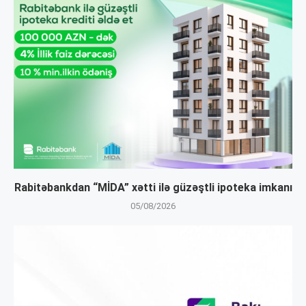
Rabitəbankdan “MİDA” xətti ilə güzəştli ipoteka imkanı
05/08/2026