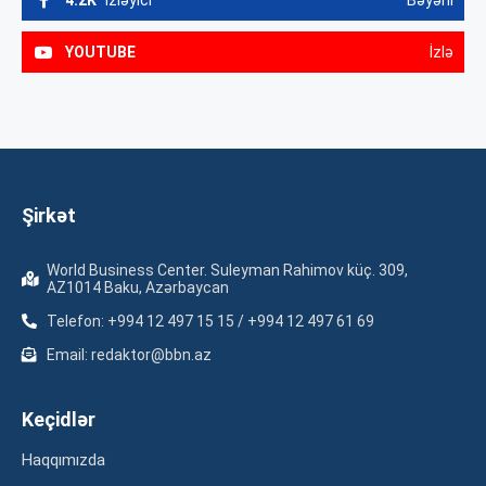
YOUTUBE
İzlə
Şirkət
World Business Center. Suleyman Rahimov küç. 309,
AZ1014 Baku, Azərbaycan
Telefon: +994 12 497 15 15 / +994 12 497 61 69
Email: redaktor@bbn.az
Keçidlər
Haqqımızda