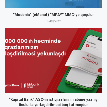
“Modenis” (eManat) “MPAY” MMC-yə qoşulur
05/08/2026
“Kapital Bank” ASC-in istiqrazlarının abunə yazılışı
üsulu ilə yerləşdirilməsi baş tutmuşdur