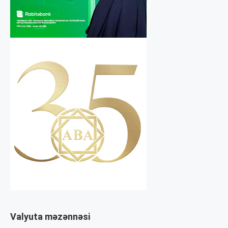
Valyuta məzənnəsi