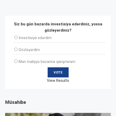
Siz bu gün bazarda investisiya edərdiniz, yoxsa
gözləyərdiniz?
İnvеstisiya edərdim
Gözləyərdim
Mən maliyyə bazarına qarışmıram
View Results
Müsahibə