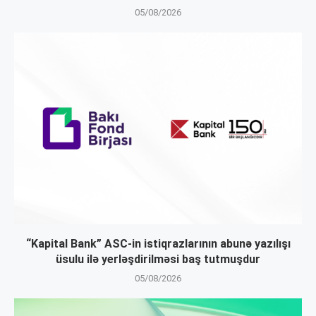
05/08/2026
“Kapital Bank” ASC-in istiqrazlarının abunə yazılışı
üsulu ilə yerləşdirilməsi baş tutmuşdur
05/08/2026