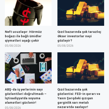
Neft ucuzlaşır: Hörmüz
Qızıl bazarında şok tarazlıq:
boğazı ilə bağlı ümidlər
Əksər investorlar nəyi
qiymətləri aşağı çəkir
gözləyir?
05/08/2026
05/08/2026
ABŞ-da iş yerlərinin sayı
Qızıl bazarında şok
gözləntiləri doğrultmadı –
gözləntisi: FED-in qərarı və
İqtisadiyyatda soyuma
Yaxın Şərqdəki qızışan
əlamətləri güclənir!
gərginlik sarı metalı
nəzarətdə saxlayır!
05/08/2026