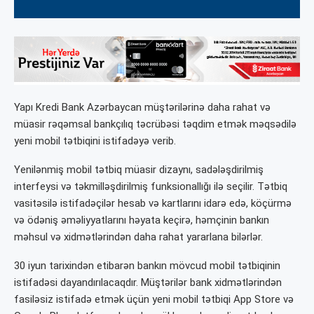
Yapı Kredi Bank Azərbaycan müştərilərinə daha rahat və
müasir rəqəmsal bankçılıq təcrübəsi təqdim etmək məqsədilə
yeni mobil tətbiqini istifadəyə verib.
Yenilənmiş mobil tətbiq müasir dizaynı, sadələşdirilmiş
interfeysi və təkmilləşdirilmiş funksionallığı ilə seçilir. Tətbiq
vasitəsilə istifadəçilər hesab və kartlarını idarə edə, köçürmə
və ödəniş əməliyyatlarını həyata keçirə, həmçinin bankın
məhsul və xidmətlərindən daha rahat yararlana bilərlər.
30 iyun tarixindən etibarən bankın mövcud mobil tətbiqinin
istifadəsi dayandırılacaqdır. Müştərilər bank xidmətlərindən
fasiləsiz istifadə etmək üçün yeni mobil tətbiqi App Store və