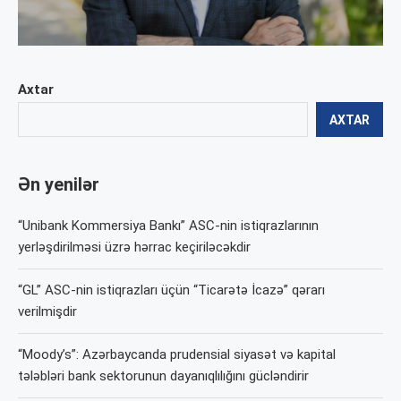
Axtar
AXTAR
Ən yenilər
“Unibank Kommersiya Bankı” ASC-nin istiqrazlarının
yerləşdirilməsi üzrə hərrac keçiriləcəkdir
“GL” ASC-nin istiqrazları üçün “Ticarətə İcazə” qərarı
verilmişdir
“Moody’s”: Azərbaycanda prudensial siyasət və kapital
tələbləri bank sektorunun dayanıqlılığını gücləndirir