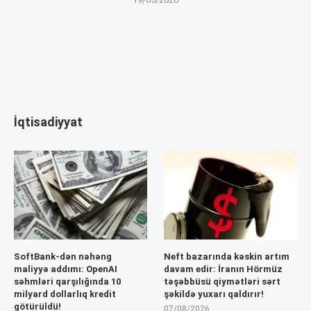
İqtisadiyyat
SoftBank-dən nəhəng
Neft bazarında kəskin artım
maliyyə addımı: OpenAI
davam edir: İranın Hörmüz
səhmləri qarşılığında 10
təşəbbüsü qiymətləri sərt
milyard dollarlıq kredit
şəkildə yuxarı qaldırır!
götürüldü!
07/08/2026