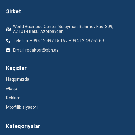
Şirkət
World Business Center. Suleyman Rahimov küç. 309,
AZ1014 Baku, Azərbaycan
Telefon: +994 12 497 15 15 / +994 12 497 61 69
Email: redaktor@bbn.az
Keçidlər
Haqqımızda
Əlaqə
Reklam
Məxfilik siyasəti
Kateqoriyalar