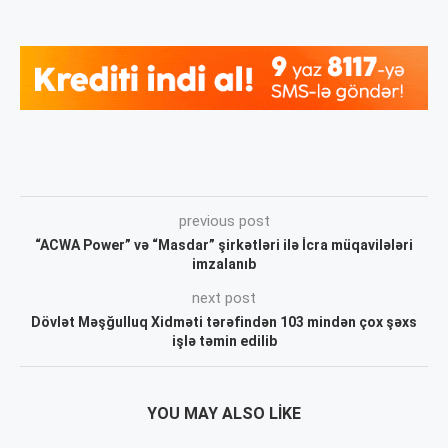
previous post
“ACWA Power” və “Masdar” şirkətləri ilə İcra müqavilələri
imzalanıb
next post
Dövlət Məşğulluq Xidməti tərəfindən 103 mindən çox şəxs
işlə təmin edilib
YOU MAY ALSO LIKE