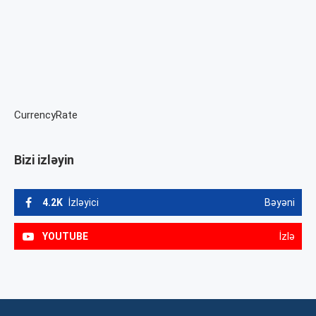
CurrencyRate
Bizi izləyin
4.2K
İzləyici
Bəyəni
YOUTUBE
İzlə