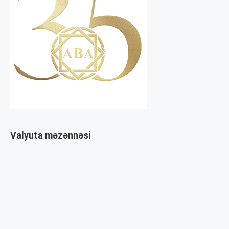
Valyuta məzənnəsi