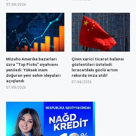
07/08/2026
Mizuho Amerika bazarları
Çinin xarici ticarət balansı
üzrə “Top Picks” siyahısını
gözləntiləri üstələdi:
yenilədi: Yüksək inam
İxracatdakı güclü artım
doğuran yeni səhm ideyaları
rekorda imza atdı!
açıqlandı
07/08/2026
07/08/2026