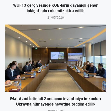
WUF13 çərçivəsində KOB-ların dayanıqlı şəhər
inkişafında rolu müzakirə edilib
21/05/2026
Ələt Azad İqtisadi Zonasının investisiya imkanları
Ukrayna nümayəndə heyətinə təqdim edilib
19/05/2026