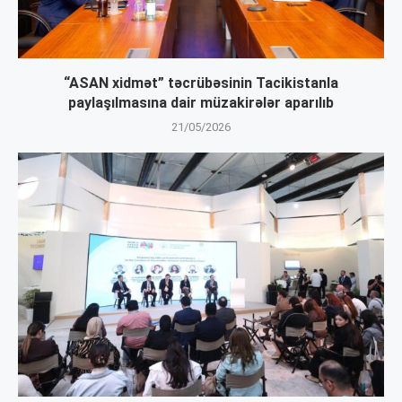
“ASAN xidmət” təcrübəsinin Tacikistanla
paylaşılmasına dair müzakirələr aparılıb
21/05/2026