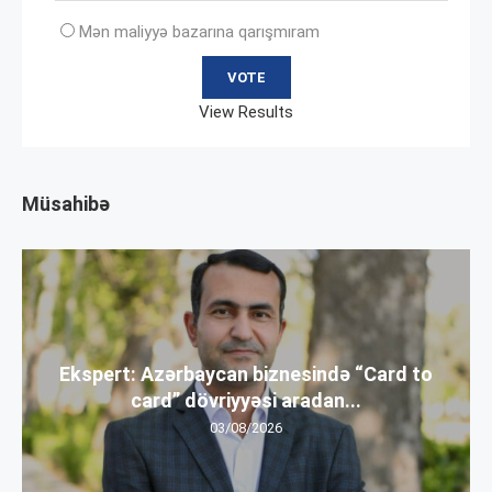
Mən maliyyə bazarına qarışmıram
View Results
Müsahibə
Ekspert: Azərbaycan biznesində “Card to
card” dövriyyəsi aradan...
03/08/2026