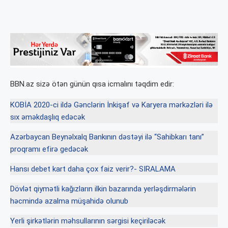
BBN.az sizə ötən günün qısa icmalını təqdim edir:
KOBİA 2020-ci ildə Gənclərin İnkişaf və Karyera mərkəzləri ilə
sıx əməkdaşlıq edəcək
Azərbaycan Beynəlxalq Bankının dəstəyi ilə “Sahibkarı tanı”
proqramı efirə gedəcək
Hansı debet kart daha çox faiz verir?- SIRALAMA
Dövlət qiymətli kağızların ilkin bazarında yerləşdirmələrin
həcmində azalma müşahidə olunub
Yerli şirkətlərin məhsullarının sərgisi keçiriləcək