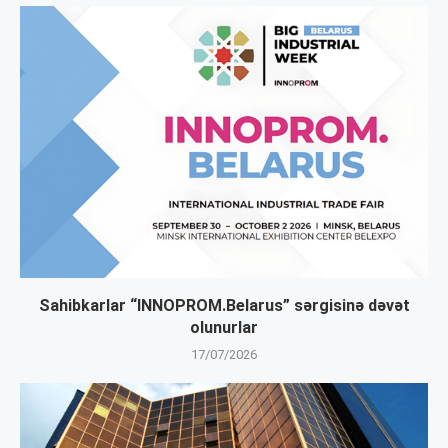
Sahibkarlar “INNOPROM.Belarus” sərgisinə dəvət
olunurlar
17/07/2026