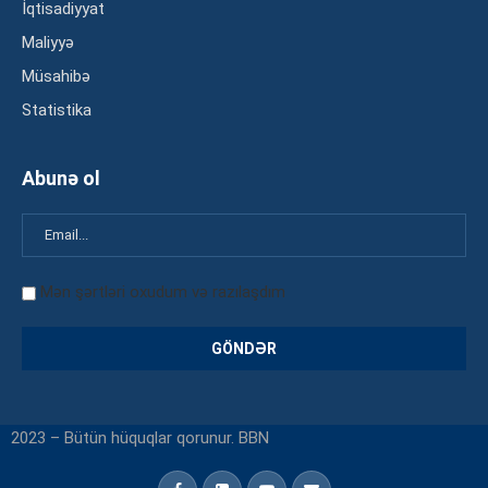
İqtisadiyyat
Maliyyə
Müsahibə
Statistika
Abunə ol
Mən şərtləri oxudum və razılaşdım
2023 – Bütün hüquqlar qorunur. BBN