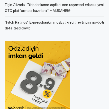
Elçin Əlizadə: “Birjadankənar əqdləri tam rəqəmsal edəcək yeni
OTC platforması hazırlanır” – MÜSAHİBƏ
“Fitch Ratings” Expressbankın müsbət kredit reytinqini növbəti
dəfə təsdiqləyib