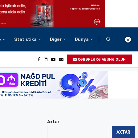
ə
Statistika
Digər
Dünya
XƏBƏRLƏRƏ ABUNƏ OLUN
Axtar
AXTAR