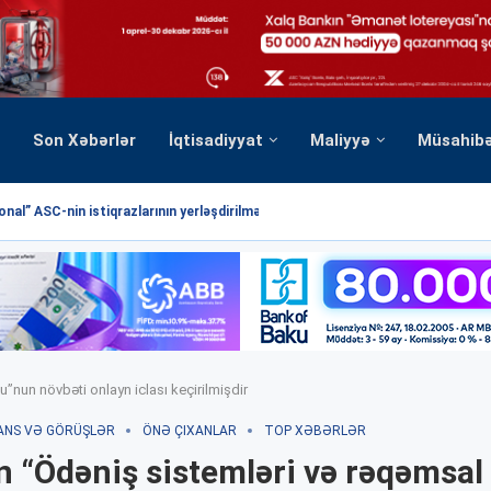
Son Xəbərlər
İqtisadiyyat
Maliyyə
Müsahib
nal” ASC-nin istiqrazlarının yerləşdirilməsi üzrə hərrac yekunlaşmışdır
”nun növbəti onlayn iclası keçirilmişdir
ANS VƏ GÖRÜŞLƏR
ÖNƏ ÇIXANLAR
TOP XƏBƏRLƏR
 “Ödəniş sistemləri və rəqəmsal