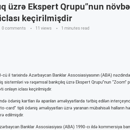
ıq üzrə Ekspert Qrupu”nun növbə
iclası keçirilmişdir
0 comments
11
views
1 minutes read
-cü il tarixində Azərbaycan Banklar Assosiasiyasının (ABA) nəzdində
ş sistemləri və rəqəmsal bankçılıq üzrə Ekspert Qrupu”nun
“Zoom” p
ti onlayn iclası keçirilmişdir.
də ödəniş kartları ilə aparılan əməliyyatlarda tətbiq edilən interçeync
-to-card” tipli ödəniş əməliyyatları üzrə yaranan mübahisəli halların həl
irə edilmişdir.
Azərbaycan Banklar Assosiasiyası (ABA) 1990-cı ildə kommersiya bank