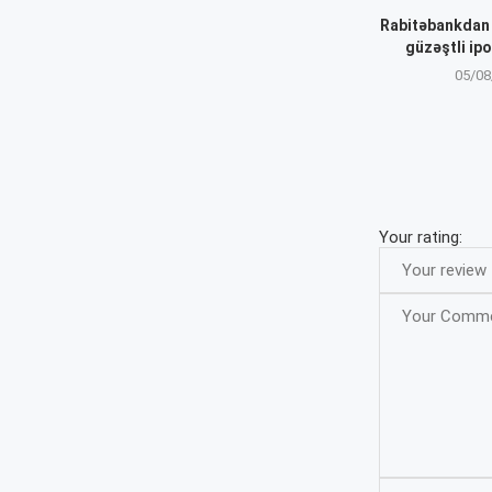
Rabitəbankdan “
güzəştli ip
05/08
Your rating: