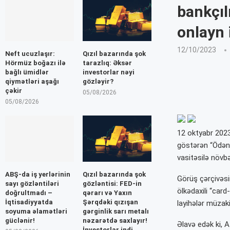
bankçıl
onlayn 
12/10/2023
Neft ucuzlaşır:
Qızıl bazarında şok
Hörmüz boğazı ilə
tarazlıq: Əksər
bağlı ümidlər
investorlar nəyi
qiymətləri aşağı
gözləyir?
çəkir
05/08/2026
05/08/2026
12 oktyabr 2023
göstərən “Ödəni
vasitəsilə növbə
ABŞ-da iş yerlərinin
Qızıl bazarında şok
Görüş çərçivəsin
sayı gözləntiləri
gözləntisi: FED-in
ölkədaxili “card
doğrultmadı –
qərarı və Yaxın
İqtisadiyyatda
Şərqdəki qızışan
layihələr müzak
soyuma əlamətləri
gərginlik sarı metalı
güclənir!
nəzarətdə saxlayır!
Əlavə edək ki, 
İnvestorlar indi