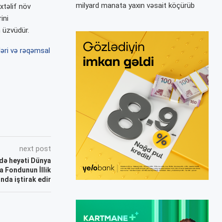
milyard manata yaxın vəsait köçürüb
xtəlif növ
ini
n üzvüdür.
əri və rəqəmsal
next post
də heyəti Dünya
a Fondunun İllik
ında iştirak edir