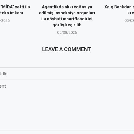
MİDA” xətti ilə
Agentlikdə akkreditasiya
Xalq Bankdan 
oteka imkanı
edilmiş inspeksiya orqanları
kre
ilə növbəti maarifləndirici
/2026
05/0
görüş keçirilib
05/08/2026
LEAVE A COMMENT