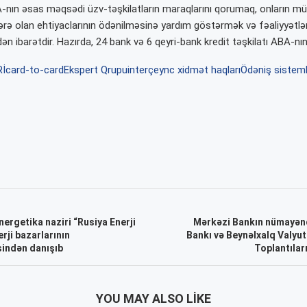
BA-nın əsas məqsədi üzv-təşkilatların maraqlarını qorumaq, onların mü
ərə olan ehtiyaclarının ödənilməsinə yardım göstərmək və fəaliyyətlər
n ibarətdir. Hazırda, 24 bank və 6 qeyri-bank kredit təşkilatı ABA-nı
İ
card-to-card
Ekspert Qrupu
interçeync xidmət haqları
Ödəniş sisteml
ergetika naziri “Rusiya Enerji
Mərkəzi Bankın nümayən
rji bazarlarının
Bankı və Beynəlxalq Valyut
sindən danışıb
Toplantılar
YOU MAY ALSO LIKE