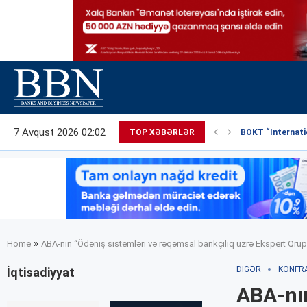
7 Avqust 2026 02:02
TOP XƏBƏRLƏR
BOKT “Internatio
»
Home
ABA-nın “Ödəniş sistemləri və rəqəmsal bankçılıq üzrə Ekspert Qrupu
DIGƏR
KONFR
İqtisadiyyat
ABA-nın