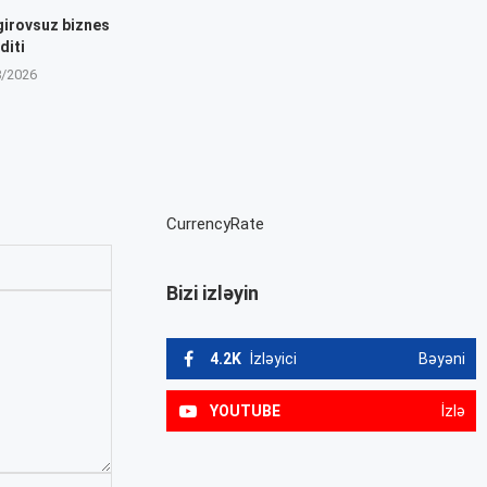
girovsuz biznes
diti
8/2026
CurrencyRate
Bizi izləyin
4.2K
İzləyici
Bəyəni
YOUTUBE
İzlə