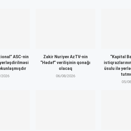
ional” ASC-nin
Zakir Nuriyev AzTV-nin
“Kapital B
 yerləşdirilməsi
“Hədəf” verilişinin qonağı
istiqrazlarını
ekunlaşmışdır
olacaq
üsulu ilə yerl
tutm
/2026
06/08/2026
05/0