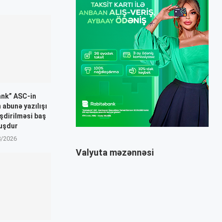
ank” ASC-in
n abunə yazılışı
əşdirilməsi baş
uşdur
8/2026
Valyuta məzənnəsi