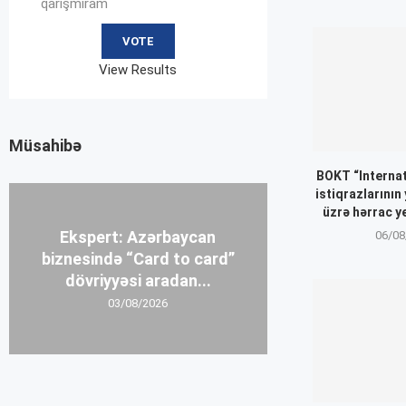
qarışmıram
View Results
Müsahibə
BOKT “Internat
istiqrazlarının
üzrə hərrac y
Ekspert: Azərbaycan
06/08
biznesində “Card to card”
dövriyyəsi aradan...
03/08/2026