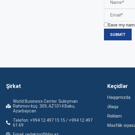
Save my name,
Şirkət
Keçidlər
Haqqımızda
World Business Center. Suleyman
Rahimov küç. 309, AZ1014 Baku,
Əlaqə
Azərbaycan
Reklam
Telefon: +994 12 497 15 15 / +994 12 497
61 69
Məxfilik siyas
Email: redaktor@bbn.az