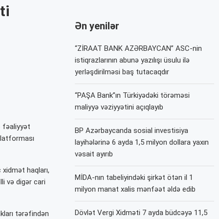
ti
Ən yenilər
“ZİRAAT BANK AZƏRBAYCAN” ASC-nin
istiqrazlarının abunə yazılışı üsulu ilə
yerləşdirilməsi baş tutacaqdır
“PAŞA Bank”ın Türkiyədəki törəməsi
maliyyə vəziyyətini açıqlayıb
 fəaliyyət
BP Azərbaycanda sosial investisiya
latforması
layihələrinə 6 ayda 1,5 milyon dollara yaxın
vəsait ayırıb
 xidmət haqları,
MİDA-nın tabeliyindəki şirkət ötən il 1
li və digər cari
milyon manat xalis mənfəət əldə edib
Dövlət Vergi Xidməti 7 ayda büdcəyə 11,5
ları tərəfindən