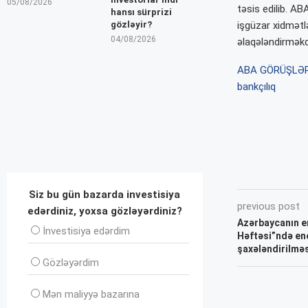
05/08/2026
təsis edilib. A
hansı sürprizi
gözləyir?
işgüzar xidmətl
04/08/2026
əlaqələndirməkdə
ABA GÖRÜŞLƏR
bankçılıq
Siz bu gün bazarda investisiya
previous post
edərdiniz, yoxsa gözləyərdiniz?
Azərbaycanın en
İnvеstisiya edərdim
Həftəsi”ndə ene
şaxələndirilmə
Gözləyərdim
Mən maliyyə bazarına