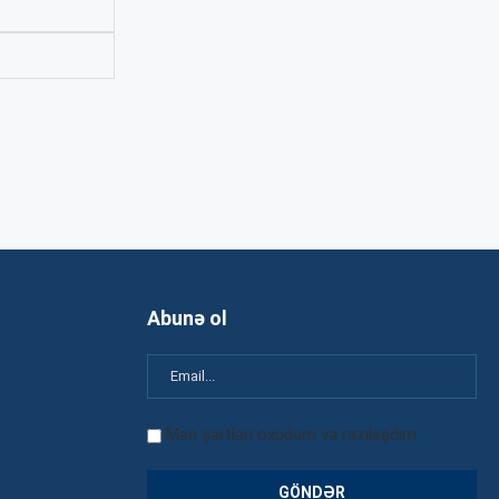
Abunə ol
Mən şərtləri oxudum və razılaşdım