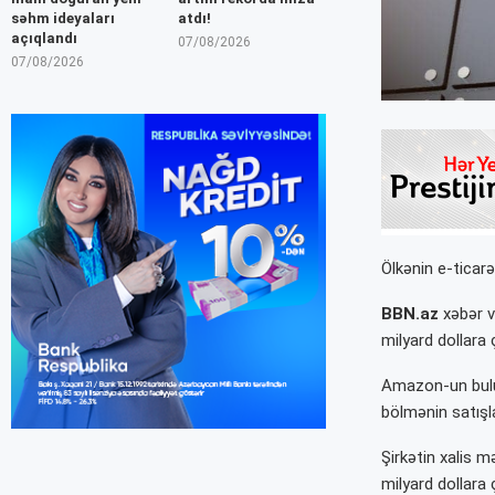
səhm ideyaları
atdı!
açıqlandı
07/08/2026
07/08/2026
Ölkənin e-ticar
BBN.az
xəbər ve
milyard dollara 
Amazon-un bulu
bölmənin satışla
Şirkətin xalis m
milyard dollara 