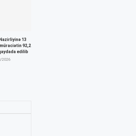
Nazirliyinə 13
müraciətin 92,2
qaydada edilib
8/2026