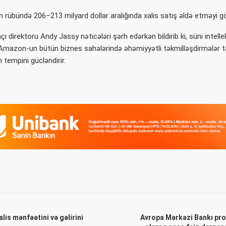
 rübündə 206–213 milyard dollar aralığında xalis satış əldə etməyi gö
açı direktoru Andy Jassy nəticələri şərh edərkən bildirib ki, süni intelle
 Amazon-un bütün biznes sahələrində əhəmiyyətli təkmilləşdirmələr t
m tempini gücləndirir.
lis mənfəətini və gəlirini
Avropa Mərkəzi Bankı pr