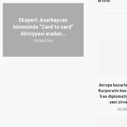
artırıb
Ekspert: Azərbaycan
biznesində “Card to card”
dövriyyəsi aradan...
03/08/2026
Avropa bazarla
Korporativ hes
İran diplomati
yeni zirv
06/08