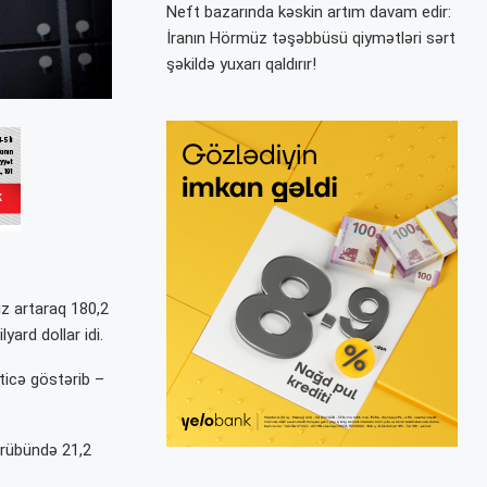
Neft bazarında kəskin artım davam edir:
İranın Hörmüz təşəbbüsü qiymətləri sərt
şəkildə yuxarı qaldırır!
aiz artaraq 180,2
ard dollar idi.
icə göstərib –
ü rübündə 21,2