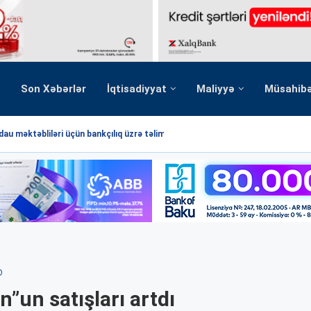
Son Xəbərlər
İqtisadiyyat
Maliyyə
Müsahib
au məktəbliləri üçün bankçılıq üzrə təlim...
O
”un satışları artdı