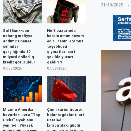
31/10/2025
SoftBank-dən
Neft bazarında
nəhəng maliyyə
kəskin artım davam
addımı: OpenAI
edir: İranın Hörmüz
səhmləri
təşəbbüsü
qarşılığında 10
qiymətləri sərt
milyard dollarlıq
şəkildə yuxarı
kredit götürüldü!
qaldırır!
07/08/2026
07/08/2026
Mizuho Amerika
Çinin xarici ticarət
bazarları üzrə “Top
balansı gözləntiləri
Picks” siyahısını
üstələdi:
yenilədi: Yüksək
İxracatdakı güclü
inam doğuran yeni
artım rekorda imza