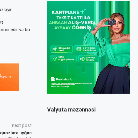
zləyir.
kt
əmin edir və bu
Valyuta məzənnəsi
next post
oqnozlara uyğun