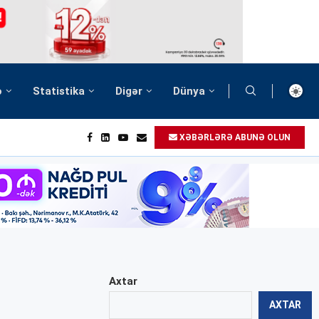
ə
Statistika
Digər
Dünya
XƏBƏRLƏRƏ ABUNƏ OLUN
Axtar
AXTAR