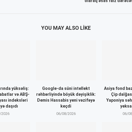
olaraq əsas faiz dərəcə
YOU MAY ALSO LIKE
rında yüksəliş:
Google-da süni intellekt
Asiya fond ba
abatlar və ABŞ-
rəhbərliyində böyük dəyişiklik:
Çip dalğas
yası indeksləri
Demis Hassabis yeni vəzifəyə
Yaponiya səh
əyə daşıdı
keçdi
yeksa
/2026
06/08/2026
06/0