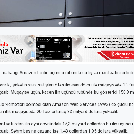
ət nəhəngi Amazon bu ilin üçüncü rübündə satış və mənfəətini artırıb.
rir ki, şirkətin xalis satışları ötən ilin eyni dövrü ilə müqayisədə 13 f
çatıb. Müqayisə üçün, keçən ilin üçüncü rübündə bu göstərici 158,9 mily
d xidmətləri bölməsi olan Amazon Web Services (AWS) də güclü nət
rı illik müqayisədə 20 faiz artaraq 33 milyard dollara yüksəlib.
ənfəəti ötən ilin eyni dövründəki 15,3 milyard dollardan bu ilin üçünc
çatıb. Səhm başına qazanc isə 1,43 dollardan 1,95 dollara yüksəlib.