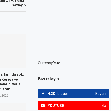
sini 2%-də sabit
saxlayıb
CurrencyRate
zarlarında şok:
Bizi izləyin
ı Koreya və
mlərini yerlə-
n etdi!
4.2K
İzləyici
Bəyəni
8/2026
YOUTUBE
İzlə