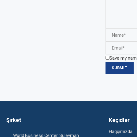
Save my name,
Şirkət
Keçidlər
Haqqımızda
World Business Center. Suleyman