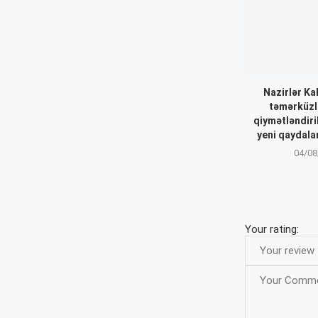
Nazirlər Ka
təmərküzl
qiymətləndiril
yeni qaydalar
04/08
Your rating: