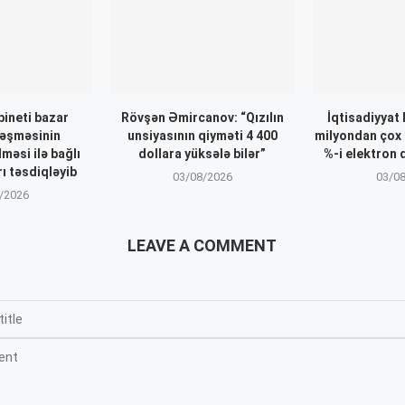
bineti bazar
Rövşən Əmircanov: “Qızılın
İqtisadiyyat 
əşməsinin
unsiyasının qiyməti 4 400
milyondan çox 
məsi ilə bağlı
dollara yüksələ bilər”
%-i elektron 
ı təsdiqləyib
03/08/2026
03/0
/2026
LEAVE A COMMENT