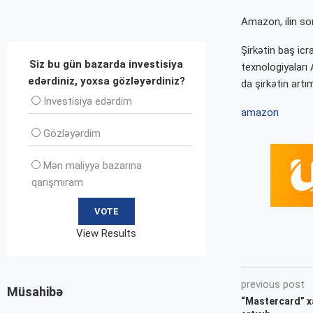
Amazon, ilin son
Şirkətin baş icr
Siz bu gün bazarda investisiya
texnologiyaları
edərdiniz, yoxsa gözləyərdiniz?
da şirkətin artı
İnvеstisiya edərdim
amazon
Gözləyərdim
Mən maliyyə bazarına
qarışmıram
View Results
previous post
Müsahibə
“Mastercard” xa