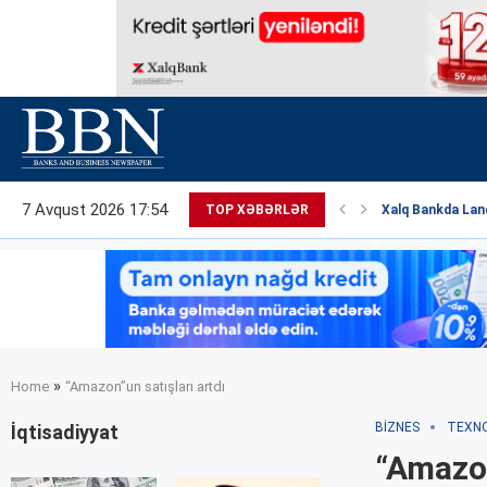
7 Avqust 2026 17:54
TOP XƏBƏRLƏR
Xalq Bankda Land
»
Home
“Amazon”un satışları artdı
BIZNES
TEXN
İqtisadiyyat
“Amazon