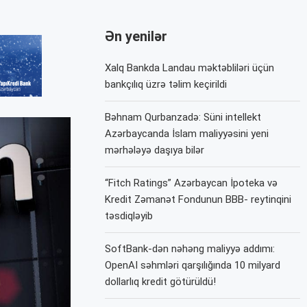
Ən yenilər
Xalq Bankda Landau məktəbliləri üçün
bankçılıq üzrə təlim keçirildi
Bəhnam Qurbanzadə: Süni intellekt
Azərbaycanda İslam maliyyəsini yeni
mərhələyə daşıya bilər
“Fitch Ratings” Azərbaycan İpoteka və
Kredit Zəmanət Fondunun BBB- reytinqini
təsdiqləyib
SoftBank-dən nəhəng maliyyə addımı:
OpenAI səhmləri qarşılığında 10 milyard
dollarlıq kredit götürüldü!