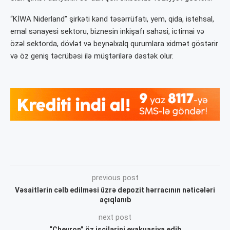
“KİWA Niderland” şirkəti kənd təsərrüfatı, yem, qida, istehsal,
emal sənayesi sektoru, biznesin inkişafı sahəsi, ictimai və
özəl sektorda, dövlət və beynəlxalq qurumlara xidmət göstərir
və öz geniş təcrübəsi ilə müştərilərə dəstək olur.
previous post
Vəsaitlərin cəlb edilməsi üzrə depozit hərracının nəticələri
açıqlanıb
next post
“Chevron” öz işçilərini evakuasiya edib