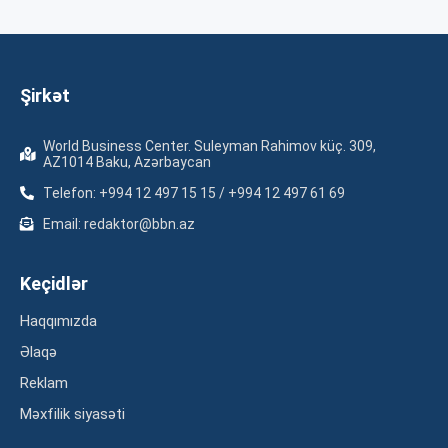
Şirkət
World Business Center. Suleyman Rahimov küç. 309,
AZ1014 Baku, Azərbaycan
Telefon: +994 12 497 15 15 / +994 12 497 61 69
Email: redaktor@bbn.az
Keçidlər
Haqqımızda
Əlaqə
Reklam
Məxfilik siyasəti