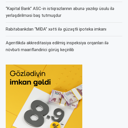
“Kapital Bank” ASC-in istiqrazlarının abunə yazılışı üsulu ilə
yerləşdirilməsi baş tutmuşdur
Rabitəbankdan “MİDA” xətti ilə güzəştli ipoteka imkanı
Agentlikdə akkreditasiya edilmiş inspeksiya orqanları ilə
növbəti maarifləndirici görüş keçirilib