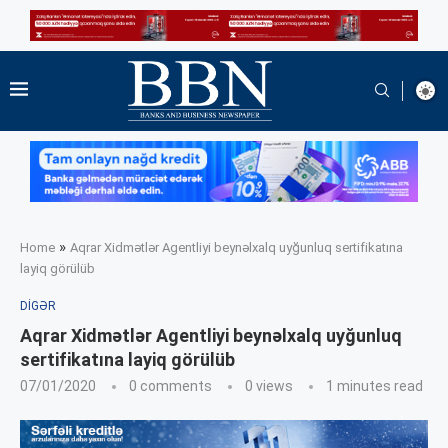
»
Home
Aqrar Xidmətlər Agentliyi beynəlxalq uyğunluq sertifikatına
layiq görülüb
DIGƏR
Aqrar Xidmətlər Agentliyi beynəlxalq uyğunluq
sertifikatına layiq görülüb
07/01/2020
0 comments
0
views
1 minutes read