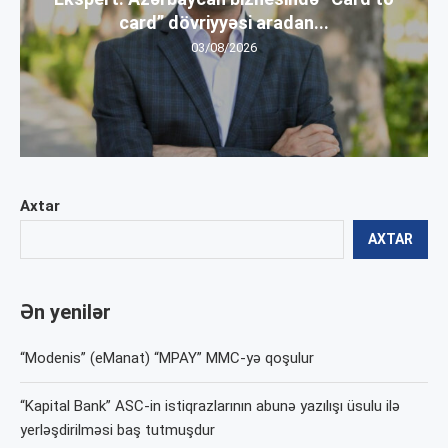
card” dövriyyəsi aradan...
03/08/2026
Axtar
AXTAR
Ən yenilər
“Modenis” (eManat) “MPAY” MMC-yə qoşulur
“Kapital Bank” ASC-in istiqrazlarının abunə yazılışı üsulu ilə
yerləşdirilməsi baş tutmuşdur