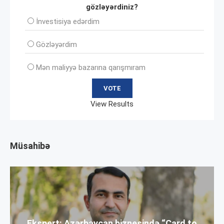
gözləyərdiniz?
İnvеstisiya edərdim
Gözləyərdim
Mən maliyyə bazarına qarışmıram
View Results
Müsahibə
Ekspert: Azərbaycan biznesində “Card to